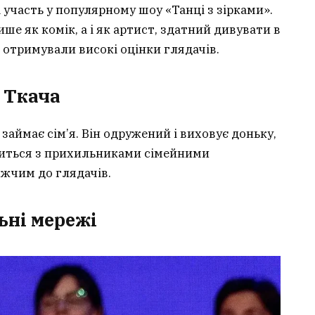
 участь у популярному шоу «Танці з зірками».
ше як комік, а і як артист, здатний дивувати в
 отримували високі оцінки глядачів.
 Ткача
займає сім’я. Він одружений і виховує доньку,
литься з прихильниками сімейними
жчим до глядачів.
ьні мережі