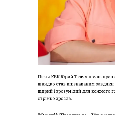
Після КВК Юрий Ткачч почав працю
швидко став впізнаваним завдяки у
щирий і зрозумілий для кожного г
стрімко зросла.