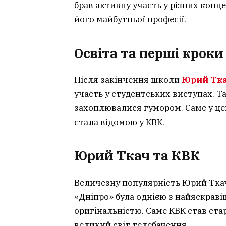
брав активну участь у різних конце
його майбутньої професії.
Освіта та перші кроки
Після закінчення школи
Юрий Тк
участь у студентських виступах. Т
захоплювалися гумором. Саме у це
стала відомою у КВК.
Юрий Ткач та КВК
Величезну популярність Юрий Ткач
«Дніпро» була однією з найяскраві
оригінальністю. Саме КВК став ста
великий світ телебачення.