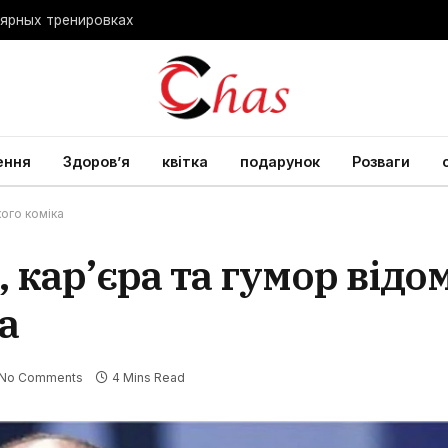
лярных тренировках
ення
Здоров’я
квітка
подарунок
Розваги
кого коміка
 кар’єра та гумор відо
а
No Comments
4 Mins Read