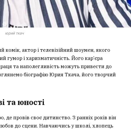
юрий ткач
й комік, актор і телевізійний шоумен, якого
й гумор і харизматичність. Його кар’єра
праця та наполегливість можуть привести до
розглянемо біографію Юрия Ткача, його творчий
і та юності
, де провів своє дитинство. З ранніх років він
любов до сцени. Навчаючись у школі, хлопець