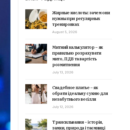
Жирные кислоты: зачем они
нужны при регулярных
тренировках
August 5, 2026
Митний калькулятор – як
правильно розрахувати
мито, ПДВ та вартість
розмитнення
July 13, 2026
Свадебное платье – як
обрати ідеальну сукню для
незабутнього весілля
July 12, 2026
Трансильвания – історія,
замки, природа і таємниці