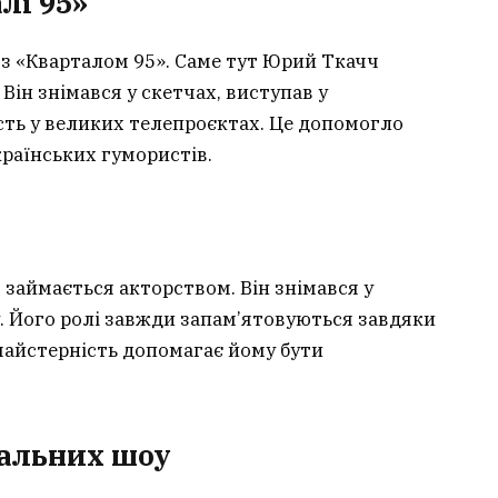
лі 95»
з «Кварталом 95». Саме тут Юрий Ткачч
 Він знімався у скетчах, виступав у
сть у великих телепроєктах. Це допомогло
раїнських гумористів.
займається акторством. Він знімався у
у. Його ролі завжди запам’ятовуються завдяки
майстерність допомагає йому бути
альних шоу