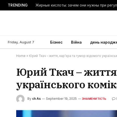
TRENDING
Жирные кислоты: зачем они нужны при регу
Friday, August 7
Бізнес
Війна
день народж
Home
»
Юрий Ткач – життя, кар’єра та гумор відомого українсь
Юрий Ткач – життя,
українського комік
By
ch As
September 19, 2025
ЗНАМЕНИТІСТЬ