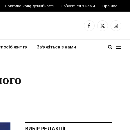
Політика конфіденційності
Зв’яжіться з нами
Про нас
Facebook
X
Instagr
(Twitter)
спосіб життя
Зв’яжіться з нами
мого
ВИБІР РЕДАКЦІЇ