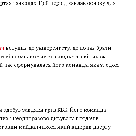
ртах і заходах. Цей період заклав основу для
ач
вступив до університету, де почав брати
ам він познайомився з людьми, які також
й час сформувалася його команда, яка згодом
 здобув завдяки грі в КВК. Його команда
ших і неодноразово дивувала глядачів
ртовим майданчиком, який відкрив двері у