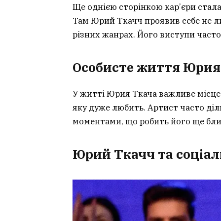
Ще однією сторінкою кар’єри стала
Там Юрий Ткачч проявив себе не ли
різних жанрах. Його виступи часто
Особисте життя Юрия
У житті Юрия Ткача важливе місце 
яку дуже любить. Артист часто ді
моментами, що робить його ще бли
Юрий Ткачч та соціал