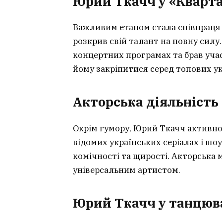
Юрий Ткачч у «Кварта
Важливим етапом стала співпраця 
розкрив свій талант на повну силу.
концертних програмах та брав уча
йому закріпитися серед топових ук
Акторська діяльність
Окрім гумору, Юрий Ткачч активно 
відомих українських серіалах і шо
комічності та щирості. Акторська 
універсальним артистом.
Юрий Ткачч у танцюв