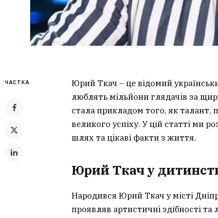
Юрий Ткач – це відомий українськи
ЧАСТКА
люблять мільйони глядачів за щири
стала прикладом того, як талант, 
великого успіху. У цій статті ми 
шлях та цікаві факти з життя.
Юрий Ткач у дитинств
Народився Юрий Ткач у місті Дніпро
проявляв артистичні здібності та 