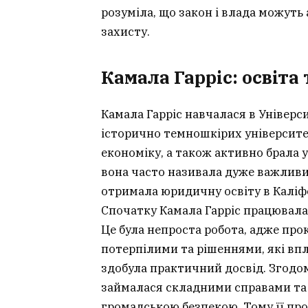
розуміла, що закон і влада можуть
захисту.
Камала Гарріс: освіта
Камала Гарріс навчалася в Універс
історично темношкірих університе
економіку, а також активно брала 
вона часто називала дуже важливи
отримала юридичну освіту в Каліфо
Спочатку Камала Гарріс працювала 
Це була непроста робота, адже про
потерпілими та рішеннями, які вп
здобула практичний досвід. Згодо
займалася складними справами та 
громадською безпекою. Тому її про