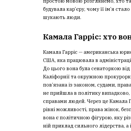
простою мовою розглянемо, хто т
будувала кар’єру, чому її ім’я стал
шукають люди.
Камала Гарріс: хто во
Камала Гарріс — американська юри
США, яка працювала в адміністраці
До цього вона була сенаторкою ві
Каліфорнії та окружною прокурорко
пов’язана із законом, судами, пра
не прийшла в політику випадково,
справами людей. Через це Камала Г
рівні можливості, права жінок, без
вона є політичною фігурою, яку рі
ній приклад сильного лідерства, а 