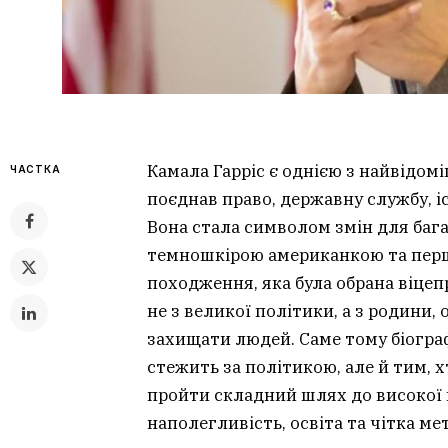
Камала Гарріс є однією з найвідом
ЧАСТКА
поєднав право, державну службу, і
Вона стала символом змін для ба
темношкірою американкою та пер
походження, яка була обрана віцеп
не з великої політики, а з родини, 
захищати людей. Саме тому біограф
стежить за політикою, але й тим, 
пройти складний шлях до високої по
наполегливість, освіта та чітка ме