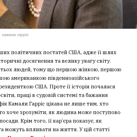
камала гарріс
іших політичних постатей США, адже її шлях
сторичні досягнення та велику увагу світу.
гатьох людей, тому що першою жінкою, першою
шою американкою південноазійського
резиденткою США. Проте її історія почалася
освіти, праці в судовій системі та бажання
ія Камали Гарріс цікава не лише тим, хто
хто хоче зрозуміти, як людина може поступово
сади. Крім того, її кар’єра показує, як
та можуть впливати на життя. У цій статті