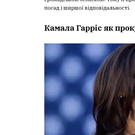
посад і ширшої відповідальності.
Камала Гарріс як про