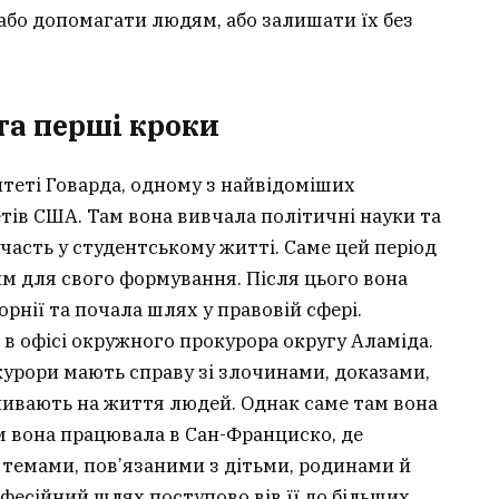
 або допомагати людям, або залишати їх без
 та перші кроки
итеті Говарда, одному з найвідоміших
тів США. Там вона вивчала політичні науки та
участь у студентському житті. Саме цей період
м для свого формування. Після цього вона
рнії та почала шлях у правовій сфері.
в офісі окружного прокурора округу Аламіда.
курори мають справу зі злочинами, доказами,
ливають на життя людей. Однак саме там вона
м вона працювала в Сан-Франциско, де
темами, пов’язаними з дітьми, родинами й
фесійний шлях поступово вів її до більших