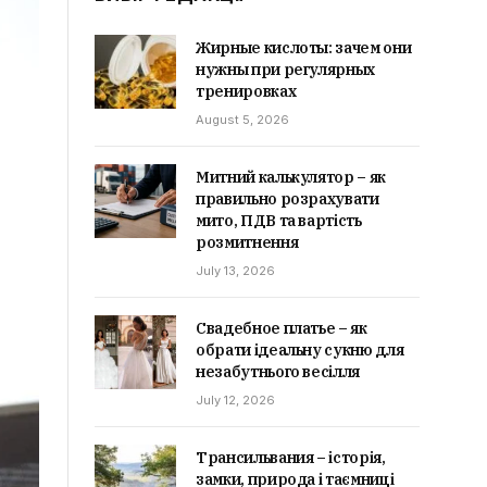
Жирные кислоты: зачем они
нужны при регулярных
тренировках
August 5, 2026
Митний калькулятор – як
правильно розрахувати
мито, ПДВ та вартість
розмитнення
July 13, 2026
Свадебное платье – як
обрати ідеальну сукню для
незабутнього весілля
July 12, 2026
Трансильвания – історія,
замки, природа і таємниці