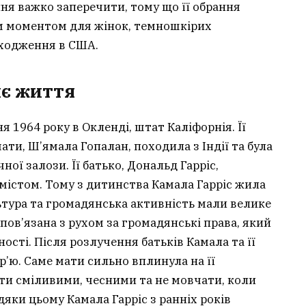
ння важко заперечити, тому що її обрання
 моментом для жінок, темношкірих
оходження в США.
ннє життя
 1964 року в Окленді, штат Каліфорнія. Її
 мати, Ш’ямала Гопалан, походила з Індії та була
ої залози. Її батько, Дональд Гарріс,
містом. Тому з дитинства Камала Гарріс жила
льтура та громадянська активність мали велике
а пов’язана з рухом за громадянські права, який
ості. Після розлучення батьків Камала та її
р’ю. Саме мати сильно вплинула на її
ути сміливими, чесними та не мовчати, коли
дяки цьому Камала Гарріс з ранніх років