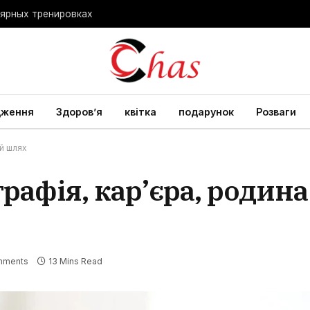
лярных тренировках
дження
Здоров’я
квітка
подарунок
Розваги
ий шлях
графія, кар’єра, родина
mments
13 Mins Read