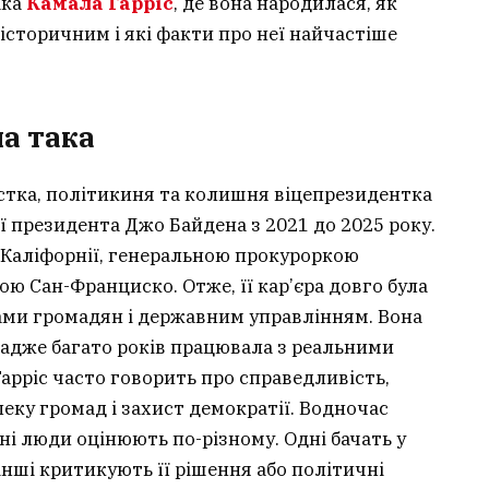
ака
Камала Гарріс
, де вона народилася, як
о історичним і які факти про неї найчастіше
на така
стка, політикиня та колишня віцепрезидентка
ї президента Джо Байдена з 2021 до 2025 року.
д Каліфорнії, генеральною прокуроркою
ю Сан-Франциско. Отже, її кар’єра довго була
вами громадян і державним управлінням. Вона
 адже багато років працювала з реальними
арріс часто говорить про справедливість,
пеку громад і захист демократії. Водночас
зні люди оцінюють по-різному. Одні бачать у
інші критикують її рішення або політичні