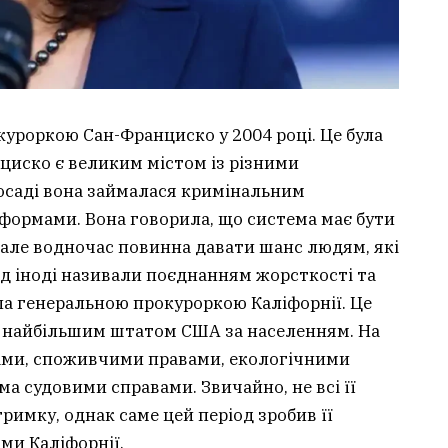
уроркою Сан-Франциско у 2004 році. Це була
циско є великим містом із різними
осаді вона займалася кримінальним
еформами. Вона говорила, що система має бути
 але водночас повинна давати шанс людям, які
хід іноді називали поєднанням жорсткості та
ла генеральною прокуроркою Каліфорнії. Це
є найбільшим штатом США за населенням. На
нками, споживчими правами, екологічними
а судовими справами. Звичайно, не всі її
имку, однак саме цей період зробив її
ми Каліфорнії.