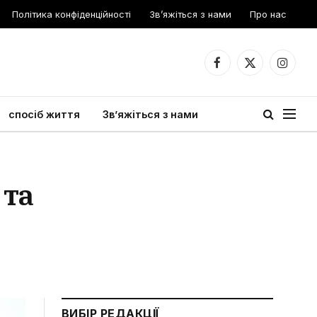
Політика конфіденційності
Зв’яжіться з нами
Про нас
Facebook
X
Instagr
(Twitter)
спосіб життя
Зв’яжіться з нами
 та
ВИБІР РЕДАКЦІЇ