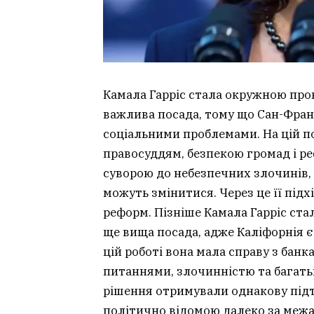
Камала Гарріс стала окружною прок
важлива посада, тому що Сан-Фран
соціальними проблемами. На цій п
правосуддям, безпекою громад і р
суворою до небезпечних злочинів,
можуть змінитися. Через це її під
реформ. Пізніше Камала Гарріс ста
ще вища посада, адже Каліфорнія 
цій роботі вона мала справу з ба
питаннями, злочинністю та багатьм
рішення отримували однакову підтр
політично відомою далеко за межа