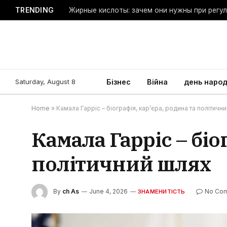
TRENDING
Жирные кислоты: зачем они нужны при регу
Saturday, August 8
Бізнес
Війна
день наро
Home
»
Камала Гарріс – біографія, кар’єра, родина та політичн
Камала Гарріс – біо
політичний шлях
By
ch As
June 4, 2026
No Co
ЗНАМЕНИТІСТЬ