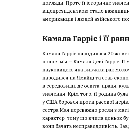
погляди. Проте її історичне значе
віцепрезиденткою стало важливим
американців і людей азійського п
Камала Гарріс і її ра
Камала Гарріс народилася 20 жовтня
повне ім’я — Камала Деві Гарріс. Її
науковицею, яка вивчала рак молочн
народився на Ямайці та став еконо
в середовищі, де освіта, праця, ку
значення. Крім того, її родина бул
у США боровся проти расової нерівн
сестра Мая переважно росли з маті
характер, тому що вчила доньок б
вони бачать несправедливість. Зав