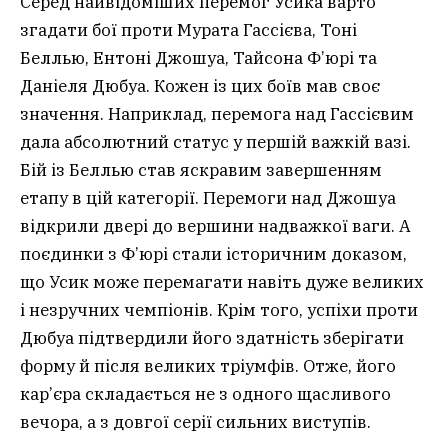
Серед найвідоміших перемог Усика варто
згадати бої проти Муратa Гассієва, Тоні
Беллью, Ентоні Джошуа, Тайсона Ф’юрі та
Даніеля Дюбуа. Кожен із цих боїв мав своє
значення. Наприклад, перемога над Гассієвим
дала абсолютний статус у першій важкій вазі.
Бій із Беллью став яскравим завершенням
етапу в цій категорії. Перемоги над Джошуа
відкрили двері до вершини надважкої ваги. А
поєдинки з Ф’юрі стали історичним доказом,
що Усик може перемагати навіть дуже великих
і незручних чемпіонів. Крім того, успіхи проти
Дюбуа підтвердили його здатність зберігати
форму й після великих тріумфів. Отже, його
кар’єра складається не з одного щасливого
вечора, а з довгої серії сильних виступів.