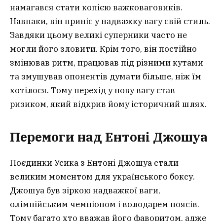
намагався стати копією важковаговиків.
Навпаки, він приніс у надважку вагу свій стиль.
Завдяки цьому великі суперники часто не
могли його зловити. Крім того, він постійно
змінював ритм, працював під різними кутами
та змушував опонентів думати більше, ніж їм
хотілося. Тому перехід у нову вагу став
ризиком, який відкрив йому історичний шлях.
Перемоги над Ентоні Джошуа
Поєдинки Усика з Ентоні Джошуа стали
великим моментом для українського боксу.
Джошуа був зіркою надважкої ваги,
олімпійським чемпіоном і володарем поясів.
Тому багато хто вважав його фаворитом, адже