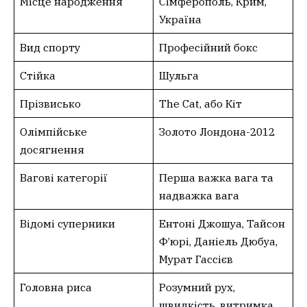
Місце народження
Сімферополь, Крим,
Україна
Вид спорту
Професійний бокс
Стійка
Шульга
Прізвисько
The Cat, або Кіт
Олімпійське
Золото Лондона-2012
досягнення
Вагові категорії
Перша важка вага та
надважка вага
Відомі суперники
Ентоні Джошуа, Тайсон
Ф’юрі, Даніель Дюбуа,
Мурат Гассієв
Головна риса
Розумний рух,
швидкість, витримка