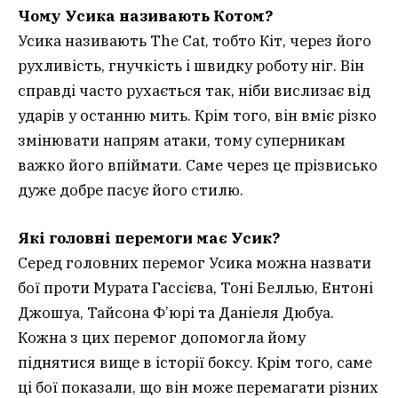
Чому Усика називають Котом?
Усика називають The Cat, тобто Кіт, через його
рухливість, гнучкість і швидку роботу ніг. Він
справді часто рухається так, ніби вислизає від
ударів у останню мить. Крім того, він вміє різко
змінювати напрям атаки, тому суперникам
важко його впіймати. Саме через це прізвисько
дуже добре пасує його стилю.
Які головні перемоги має Усик?
Серед головних перемог Усика можна назвати
бої проти Мурата Гассієва, Тоні Беллью, Ентоні
Джошуа, Тайсона Ф’юрі та Даніеля Дюбуа.
Кожна з цих перемог допомогла йому
піднятися вище в історії боксу. Крім того, саме
ці бої показали, що він може перемагати різних