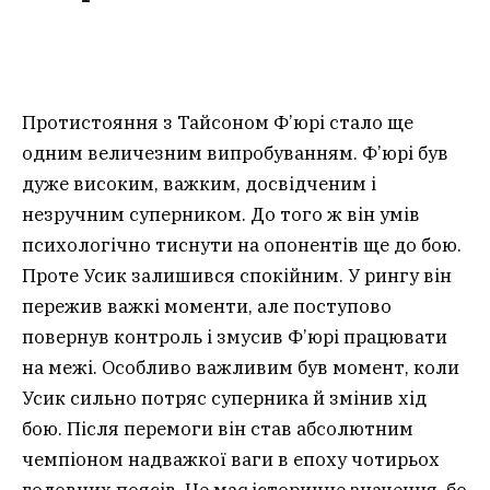
Протистояння з Тайсоном Ф’юрі стало ще
одним величезним випробуванням. Ф’юрі був
дуже високим, важким, досвідченим і
незручним суперником. До того ж він умів
психологічно тиснути на опонентів ще до бою.
Проте Усик залишився спокійним. У рингу він
пережив важкі моменти, але поступово
повернув контроль і змусив Ф’юрі працювати
на межі. Особливо важливим був момент, коли
Усик сильно потряс суперника й змінив хід
бою. Після перемоги він став абсолютним
чемпіоном надважкої ваги в епоху чотирьох