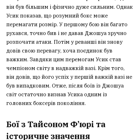
він був більшим і фізично дуже сильним. Однак
Усик показав, що розумний бокс може
перемагати розмір. У першому бою він багато
рухався, точно бив і не давав Джошуа зручно
розпочати атаки. Потім у реванші він знову
довів свою перевагу, хоча поєдинок був
важким. Завдяки цим перемогам Усик став
чемпіоном світу в надважкій вазі. Крім того,
він довів, що його успіх у першій важкій вазі не
був випадковим. Отже, після боїв із Джошуа
світ остаточно визнав Усика одним із
головних боксерів покоління.
Бої з Тайсоном Ф’юрі та
історичне значення