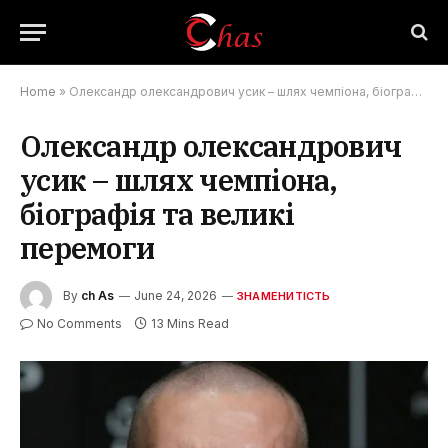
Home
»
Олександр олександрович усик – шлях чемпіона, біографія та великі перемоги
Олександр олександрович
усик – шлях чемпіона,
біографія та великі
перемоги
By
ch As
June 24, 2026
ЗНАМЕНИТІСТЬ
No Comments
13 Mins Read