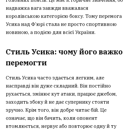
головних поясів. Це має історичне значення, бо
надважка вага завжди вважалася
королівською категорією боксу. Тому перемога
Усика над Ф’юрі стала не просто спортивною
новиною, а подією для всієї України.
Стиль Усика: чому його важко
перемогти
Стиль Усика часто здається легким, але
насправді він дуже складний. Він постійно
рухається, змінює кут атаки, працює джебом,
заходить збоку й не дає супернику стояти
зручно. Крім того, він добре читає бій. Це
означає, що він бачить, коли опонент
втомлюється, нервує або повторює одну й ту