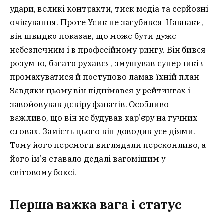
удари, великі контракти, тиск медіа та серйозні
очікування. Проте Усик не загубився. Навпаки,
він швидко показав, що може бути дуже
небезпечним і в професійному рингу. Він бився
розумно, багато рухався, змушував суперників
промахуватися й поступово ламав їхній план.
Завдяки цьому він піднімався у рейтингах і
завойовував довіру фанатів. Особливо
важливо, що він не будував кар’єру на гучних
словах. Замість цього він доводив усе діями.
Тому його перемоги виглядали переконливо, а
його ім’я ставало дедалі вагомішим у
світовому боксі.
Перша важка вага і статус