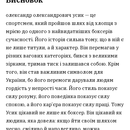
олександр олександрович усик — це
спортсмен, який пройшов шлях від хлопця з
мрією до одного з найвидатніших боксерів
сучасності. Його історія сильна тому, що в ній є
не лише титули, а й характер. Він перемагав у
різних вагових категоріях, бився з великими
зірками, тримав тиск і залишався собою. Крім
того, він став важливим символом для
України, бо його перемоги дарували людям
гордість у непрості часи. Його стиль показує
силу розуму, його поведінка показує силу
спокою, а його кар’єра показує силу праці. Тому
Усик цікавий не лише як боксер. Він цікавий як
людина, яка довела: якщо йти своїм шляхом
чесно, сміливо й наполегливо, можна