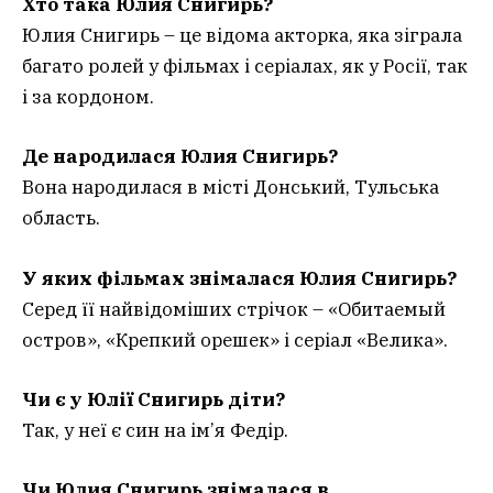
Хто така Юлия Снигирь?
Юлия Снигирь – це відома акторка, яка зіграла
багато ролей у фільмах і серіалах, як у Росії, так
і за кордоном.
Де народилася Юлия Снигирь?
Вона народилася в місті Донський, Тульська
область.
У яких фільмах знімалася Юлия Снигирь?
Серед її найвідоміших стрічок – «Обитаемый
остров», «Крепкий орешек» і серіал «Велика».
Чи є у Юлії Снигирь діти?
Так, у неї є син на ім’я Федір.
Чи Юлия Снигирь знімалася в