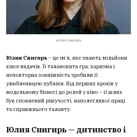
юлия снигирь
Юлия Снигирь
– це ім’я, яке знають мільйони
кіноглядачів. Її талановита гра, харизма і
неповторна зовнішність зробили її
улюбленицею публіки. Від перших кроків у
модельному бізнесі до ролей у кіно – її шлях
був сповнений рішучості, наполегливої праці
та справжнього таланту.
Юлия Снигирь — дитинство і