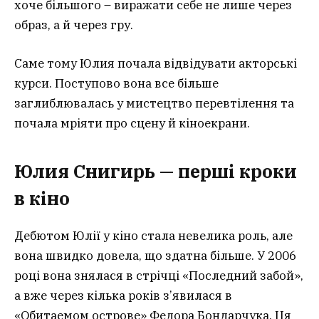
хоче більшого – виражати себе не лише через
образ, а й через гру.
Саме тому Юлия почала відвідувати акторські
курси. Поступово вона все більше
заглиблювалась у мистецтво перевтілення та
почала мріяти про сцену й кіноекрани.
Юлия Снигирь — перші кроки
в кіно
Дебютом Юлії у кіно стала невелика роль, але
вона швидко довела, що здатна більше. У 2006
році вона знялася в стрічці «Последний забой»,
а вже через кілька років з’явилася в
«Обитаемом острове» Федора Бондарчука. Ця