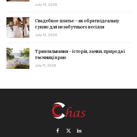
July 13, 2026
Свадебное платье – як обрати ідеальну
сукню для незабутнього весілля
July 12, 2026
Трансильвания – історія, замки, природа і
таємниці краю
July 11, 2026
Facebook
X
LinkedIn