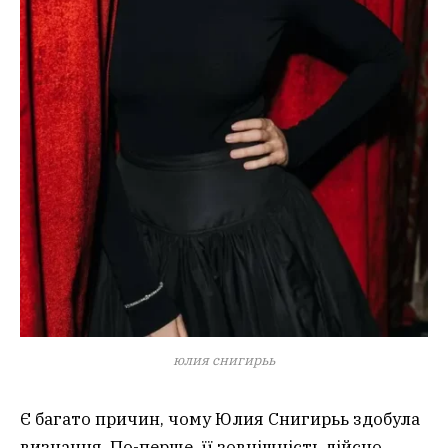
юлия снигирьь
Є багато причин, чому Юлия Снигирьь здобула
визнання. По-перше, її зовнішність дійсно