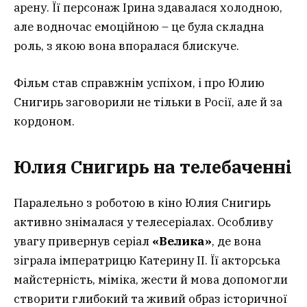
арену. Її персонаж Ірина здавалася холодною,
але водночас емоційною – це була складна
роль, з якою вона впоралася блискуче.
Фільм став справжнім успіхом, і про Юлию
Снигирь заговорили не тільки в Росії, але й за
кордоном.
Юлия Снигирь на телебаченні
Паралельно з роботою в кіно Юлия Снигирь
активно знімалася у телесеріалах. Особливу
увагу привернув серіал
«Велика»
, де вона
зіграла імператрицю Катерину II. Її акторська
майстерність, міміка, жести й мова допомогли
створити глибокий та живий образ історичної