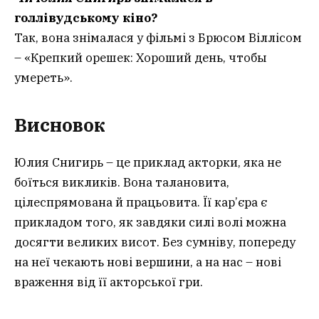
голлівудському кіно?
Так, вона знімалася у фільмі з Брюсом Віллісом
– «Крепкий орешек: Хороший день, чтобы
умереть».
Висновок
Юлия Снигирь – це приклад акторки, яка не
боїться викликів. Вона талановита,
цілеспрямована й працьовита. Її кар’єра є
прикладом того, як завдяки силі волі можна
досягти великих висот. Без сумніву, попереду
на неї чекають нові вершини, а на нас – нові
враження від її акторської гри.