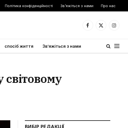
Політика конфіденційності
Зв’яжіться з нами
Про нас
Facebook
X
Instagr
(Twitter)
спосіб життя
Зв’яжіться з нами
у світовому
ВИБІР РЕДАКЦІЇ