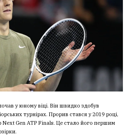
очав у юному віці. Він швидко здобув
орських турнірах. Прорив стався у 2019 році,
 Next Gen ATP Finals. Це стало його першим
зірки.