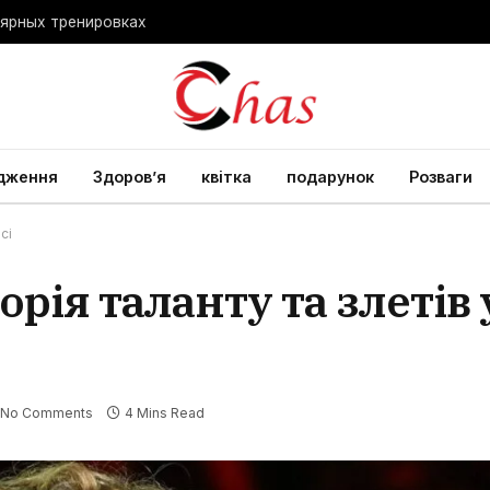
лярных тренировках
дження
Здоров’я
квітка
подарунок
Розваги
сі
рія таланту та злетів 
No Comments
4 Mins Read