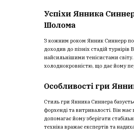
Успіхи Янника Синнер
Шолома
З кожним роком Янник Синнерр пок
доходив до пізніх стадій турнірів
найсильнішими тенісистами світу. 
холоднокровністю, що дає йому пе
Особливості гри Янни
Стиль гри Янника Синнера базуєтьс
форхенді та витривалості. Він має
допомагає йому зберігати стабільн
техніка вражає експертів та надих