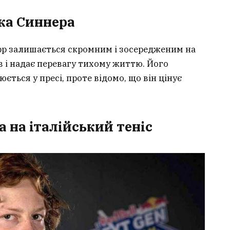
ка Синнера
рр залишається скромним і зосередженим на
ів і надає перевагу тихому життю. Його
ться у пресі, проте відомо, що він цінує
 на італійський теніс