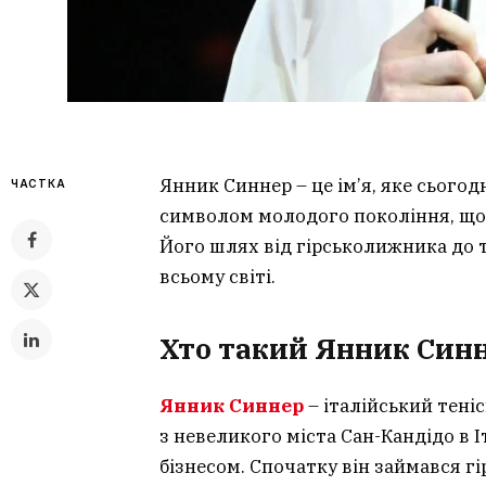
Янник Синнер – це ім’я, яке сьогод
ЧАСТКА
символом молодого покоління, що 
Його шлях від гірськолижника до 
всьому світі.
Хто такий Янник Син
Янник Синнер
– італійський теніс
з невеликого міста Сан-Кандідо в 
бізнесом. Спочатку він займався г