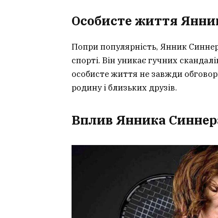
Особисте життя Янни
Попри популярність, Янник Синне
спорті. Він уникає гучних скандал
особисте життя не завжди обговорює
родину і близьких друзів.
Вплив Янника Синнера