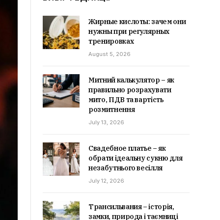
Жирные кислоты: зачем они
нужны при регулярных
тренировках
August 5, 2026
Митний калькулятор – як
правильно розрахувати
мито, ПДВ та вартість
розмитнення
July 13, 2026
Свадебное платье – як
обрати ідеальну сукню для
незабутнього весілля
July 12, 2026
Трансильвания – історія,
замки, природа і таємниці