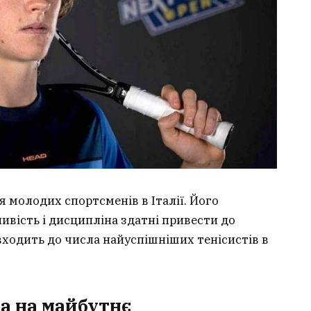
 молодих спортсменів в Італії. Його
ивість і дисципліна здатні привести до
 входить до числа найуспішніших тенісистів в
а на майбутнє