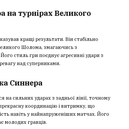
а на турнірах Великого
азував кращі результати. Він стабільно
 Великого Шолома, змагаючись з
Його стиль гри поєднує агресивні удари з
ревагу над суперниками.
ка Синнера
я на сильних ударах з задньої лінії, точному
 прекрасну координацію і витримку, що
ість навіть у найнапруженіших матчах. Його
ає молодих гравців.