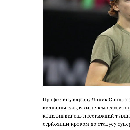
Професійну кар’єру Янник Синнер п
визнання, завдяки перемогам у юні
коли він виграв престижний турнір
серйозним кроком до статусу супер