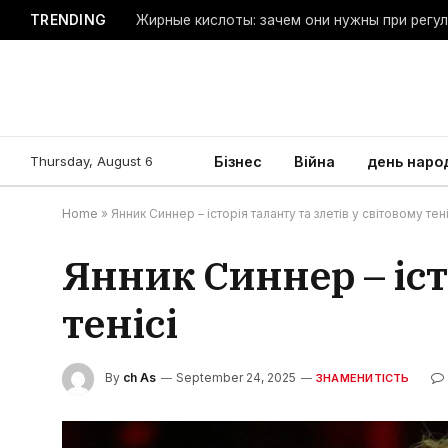
TRENDING
Жирные кислоты: зачем они нужны при регу
Thursday, August 6
Бізнес
Війна
день наро
Home
»
Янник Синнер – історія таланту та злетів у світовому тені
Янник Синнер – істо
тенісі
By
ch As
September 24, 2025
ЗНАМЕНИТІСТЬ