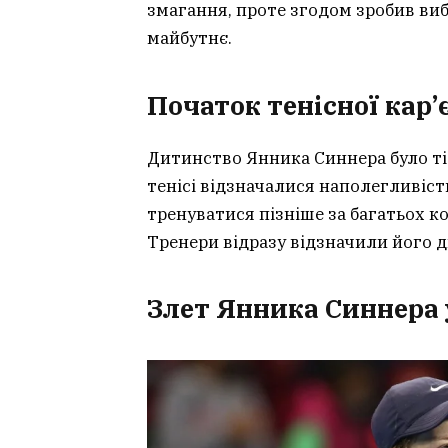
змагання, проте згодом зробив вибі
майбутнє.
Початок тенісної кар
Дитинство Янника Синнера було тіс
тенісі відзначалися наполегливіст
тренуватися пізніше за багатьох к
Тренери відразу відзначили його д
Злет Янника Синнера 