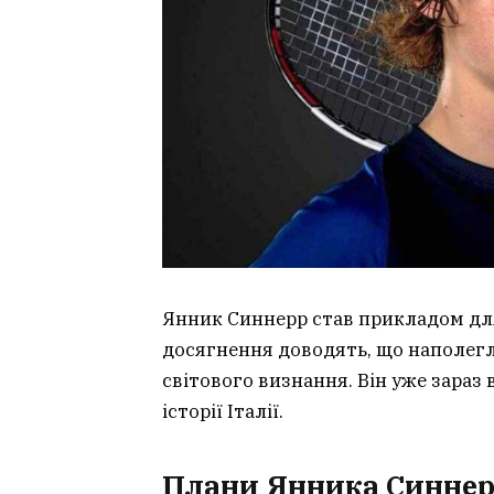
Янник Синнерр став прикладом для
досягнення доводять, що наполегл
світового визнання. Він уже зараз
історії Італії.
Плани Янника Синнер