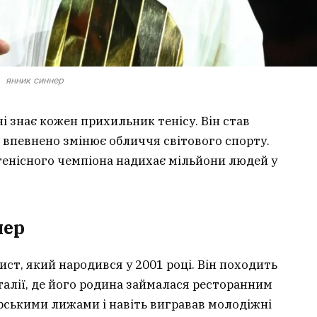
янник синнер
ні знає кожен прихильник тенісу. Він став
впевнено змінює обличчя світового спорту.
тенісного чемпіона надихає мільйони людей у
нер
ист, який народився у 2001 році. Він походить
Італії, де його родина займалася ресторанним
ірськими лижами і навіть вигравав молодіжні