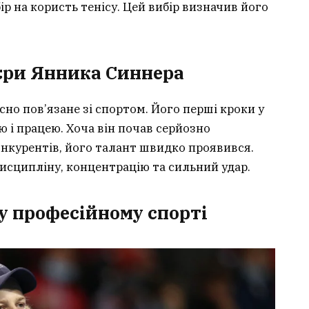
р на користь тенісу. Цей вибір визначив його
’єри Янника Синнера
но пов’язане зі спортом. Його перші кроки у
ю і працею. Хоча він почав серйозно
онкурентів, його талант швидко проявився.
исципліну, концентрацію та сильний удар.
у професійному спорті