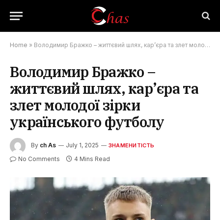
Home
»
Володимир Бражко – життєвий шлях, кар’єра та злет молодої зірки українського футболу
Володимир Бражко –
життєвий шлях, кар’єра та
злет молодої зірки
українського футболу
By
ch As
July 1, 2025
ЗНАМЕНИТІСТЬ
No Comments
4 Mins Read