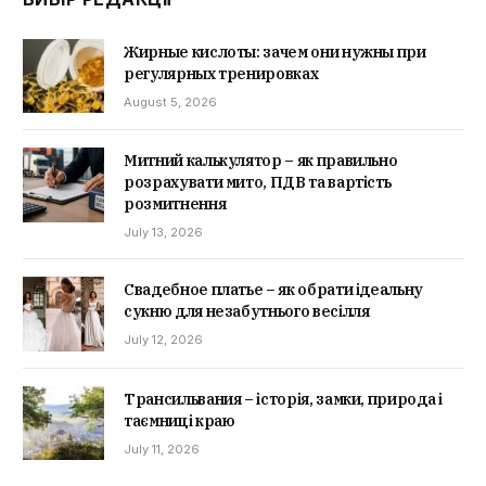
Жирные кислоты: зачем они нужны при
регулярных тренировках
August 5, 2026
Митний калькулятор – як правильно
розрахувати мито, ПДВ та вартість
розмитнення
July 13, 2026
Свадебное платье – як обрати ідеальну
сукню для незабутнього весілля
July 12, 2026
Трансильвания – історія, замки, природа і
таємниці краю
July 11, 2026