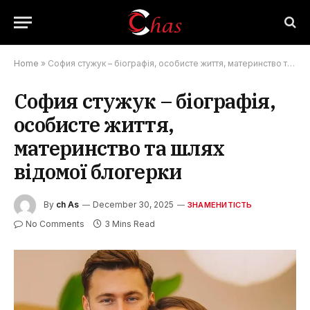
Home
»
София стужук – біографія, особисте життя, материнство та шлях відомої блогерки
София стужук – біографія,
особисте життя,
материнство та шлях
відомої блогерки
By
ch As
December 30, 2025
ЗНАМЕНИТІСТЬ
No Comments
3 Mins Read