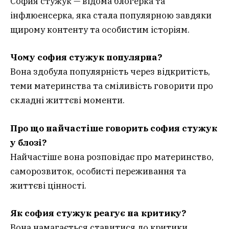
София стужук — відома блогерка та
інфлюенсерка, яка стала популярною завдяки
щирому контенту та особистим історіям.
Чому софия стужук популярна?
Вона здобула популярність через відкритість,
теми материнства та сміливість говорити про
складні життєві моменти.
Про що найчастіше говорить софия стужук
у блозі?
Найчастіше вона розповідає про материнство,
саморозвиток, особисті переживання та
життєві цінності.
Як софия стужук реагує на критику?
Вона намагається ставитися до критики