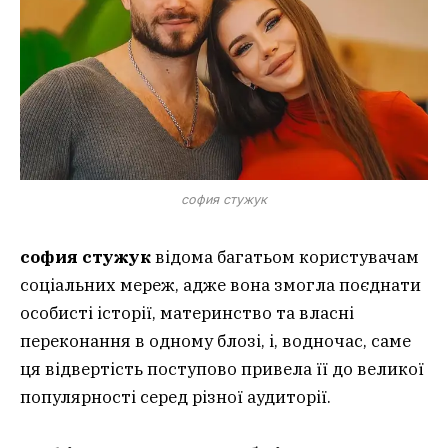
софия стужук
софия стужук
відома багатьом користувачам
соціальних мереж, адже вона змогла поєднати
особисті історії, материнство та власні
переконання в одному блозі, і, водночас, саме
ця відвертість поступово привела її до великої
популярності серед різної аудиторії.