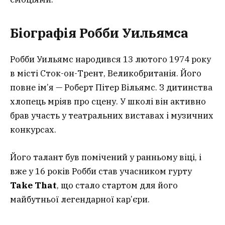
Біографія Робби Уильямса
Робби Уильямс народився 13 лютого 1974 року
в місті Сток-он-Трент, Великобританія. Його
повне ім’я — Роберт Пітер Вільямс. З дитинства
хлопець мріяв про сцену. У школі він активно
брав участь у театральних виставах і музичних
конкурсах.
Його талант був помічений у ранньому віці, і
вже у 16 років Робби став учасником гурту
Take That
, що стало стартом для його
майбутньої легендарної кар’єри.