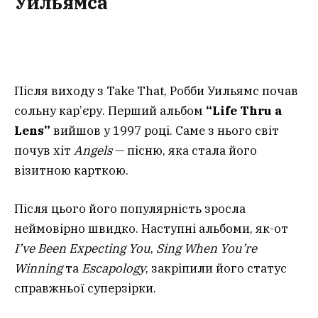
Уильямса
Після виходу з Take That, Робби Уильямс почав
сольну кар’єру. Перший альбом
“Life Thru a
Lens”
вийшов у 1997 році. Саме з нього світ
почув хіт
Angels
— пісню, яка стала його
візитною карткою.
Після цього його популярність зросла
неймовірно швидко. Наступні альбоми, як-от
I’ve Been Expecting You
,
Sing When You’re
Winning
та
Escapology
, закріпили його статус
справжньої суперзірки.