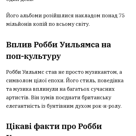
Його альбоми розійшлися накладом понад 75
мільйонів копій по всьому світу.
Вплив Робби Уильямса на
поп-культуру
Робби Уильямс став не просто музикантом, а
символом цілої епохи. Його стиль, поведінка
та музика вплинули на багатьох сучасних
артистів. Він зумів поєднати британську
елегантність із бунтівним духом рок-н-ролу.
Цікаві факти про Робби