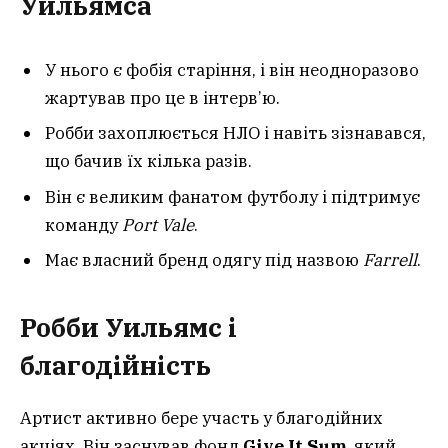
Уильямса
У нього є фобія старіння, і він неодноразово
жартував про це в інтерв’ю.
Робби захоплюється НЛО і навіть зізнавався,
що бачив їх кілька разів.
Він є великим фанатом футболу і підтримує
команду
Port Vale
.
Має власний бренд одягу під назвою
Farrell
.
Робби Уильямс і
благодійність
Артист активно бере участь у благодійних
акціях. Він заснував фонд
Give It Sum
, який