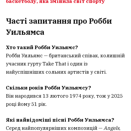
баскетболу, яка змінила світ спорту
Часті запитання
про Робби
Уильямса
Хто такий Робби Уильямс?
Робби Уильямс — британський співак, колишній
учасник гурту Take That і один із
найуспішніших сольних артистів у світі.
Скільки років Робби Уильямсу?
Він народився 13 лютого 1974 року, тож у 2025
році йому 51 рік.
Які найвідоміші пісні Робби Уильямса?
Серед найпопулярніших композицій —
Angels
,