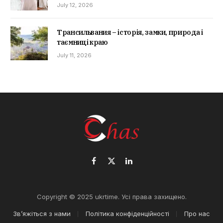
July 12, 2026
Трансильвания – історія, замки, природа і
таємниці краю
July 11, 2026
Facebook
X
LinkedIn
(Twitter)
Copyright © 2025 ukrtime. Усі права захищено.
Зв’яжіться з нами
Політика конфіденційності
Про нас