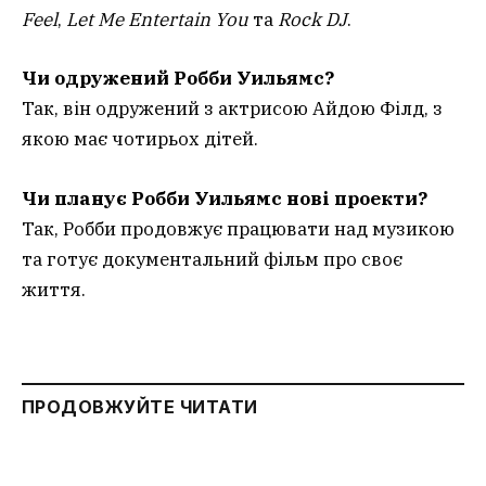
Feel
,
Let Me Entertain You
та
Rock DJ
.
Чи одружений Робби Уильямс?
Так, він одружений з актрисою Айдою Філд, з
якою має чотирьох дітей.
Чи планує Робби Уильямс нові проекти?
Так, Робби продовжує працювати над музикою
та готує документальний фільм про своє
життя.
ПРОДОВЖУЙТЕ ЧИТАТИ