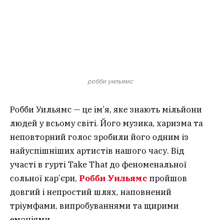
робби уильямс
Робби Уильямс — це ім’я, яке знають мільйони
людей у всьому світі. Його музика, харизма та
неповторний голос зробили його одним із
найуспішніших артистів нашого часу. Від
участі в гурті Take That до феноменальної
сольної кар’єри,
Робби Уильямс
пройшов
довгий і непростий шлях, наповнений
тріумфами, випробуваннями та щирими
емоціями.