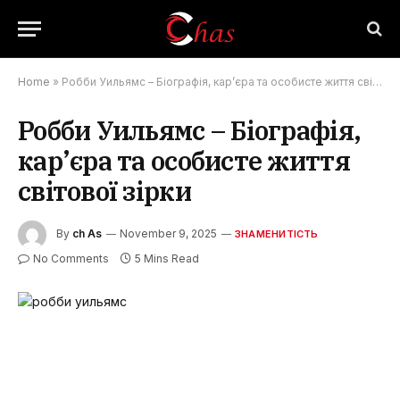
Home
»
Робби Уильямс – Біографія, кар’єра та особисте життя світової зірки
Робби Уильямс – Біографія,
кар’єра та особисте життя
світової зірки
By
ch As
November 9, 2025
ЗНАМЕНИТІСТЬ
No Comments
5 Mins Read