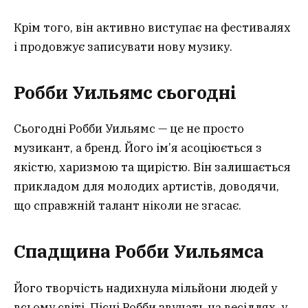
Крім того, він активно виступає на фестивалях
і продовжує записувати нову музику.
Робби Уильямс сьогодні
Сьогодні Робби Уильямс — це не просто
музикант, а бренд. Його ім’я асоціюється з
якістю, харизмою та щирістю. Він залишається
прикладом для молодих артистів, доводячи,
що справжній талант ніколи не згасає.
Спадщина Робби Уильямса
Його творчість надихнула мільйони людей у
всьому світі. Пісні Робби звучать на весіллях, у