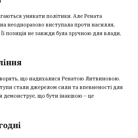
магаються уникати політики. Але Рената
на неодноразово виступала проти насилля,
 Її позиція не завжди була зручною для влади,
ління
оворять, що надихалися Ренатою Литвиновою.
виступи стали джерелом сили та впевненості для
тя демонструє, що бути інакшою – це
годні