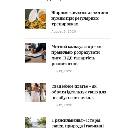
Жирные кислоты: зачем они
нужны при регулярных
тренировках
August 5, 2026
Митний калькулятор – як
правильно розрахувати
мито, ПДВ та вартість
розмитнення
July 13, 2026
Свадебное платье – як
обрати ідеальну сукню для
незабутнього весілля
July 12, 2026
Трансильвания – історія,
замки, природа і таємниці