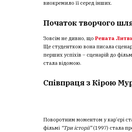
виокремило її серед інших.
Початок творчого шл
Зовсім не дивно, що
Рената Литв
Ще студенткою вона писала сценарі
перших успіхів – сценарій до філь
стала відомою.
Співпраця з Кірою Му
Поворотним моментом у кар’єрі ста
фільмі
“Три історії”
(1997) стала п