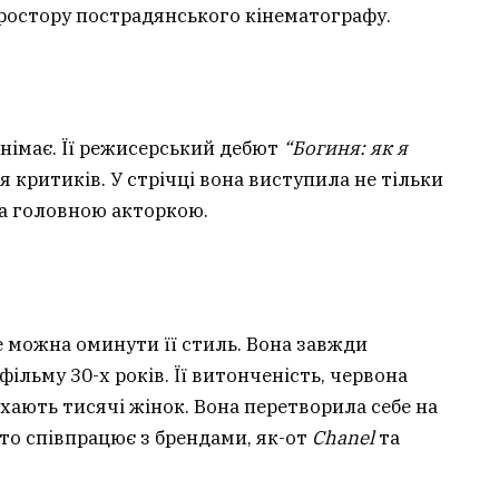
ростору пострадянського кінематографу.
знімає. Її режисерський дебют
“Богиня: як я
 критиків. У стрічці вона виступила не тільки
та головною акторкою.
е можна оминути її стиль. Вона завжди
фільму 30-х років. Її витонченість, червона
ихають тисячі жінок. Вона перетворила себе на
сто співпрацює з брендами, як-от
Chanel
та