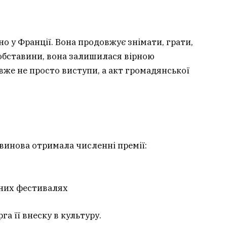
о у Франції. Вона продовжує знімати, грати,
обставини, вона залишилася вірною
 вже не просто виступи, а акт громадянської
и
винова отримала численні премії:
зних фестивалях
а її внеску в культуру.