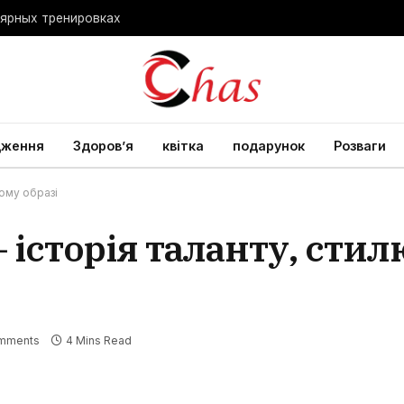
лярных тренировках
дження
Здоров’я
квітка
подарунок
Розваги
ному образі
 історія таланту, стил
mments
4 Mins Read