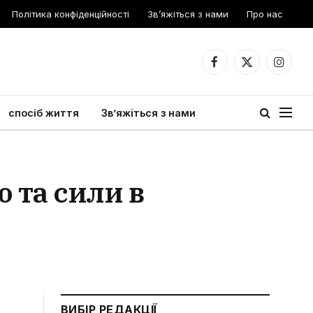
Політика конфіденційності
Зв’яжіться з нами
Про нас
Facebook
X
Instagr
(Twitter)
спосіб життя
Зв’яжіться з нами
ю та сили в
ВИБІР РЕДАКЦІЇ