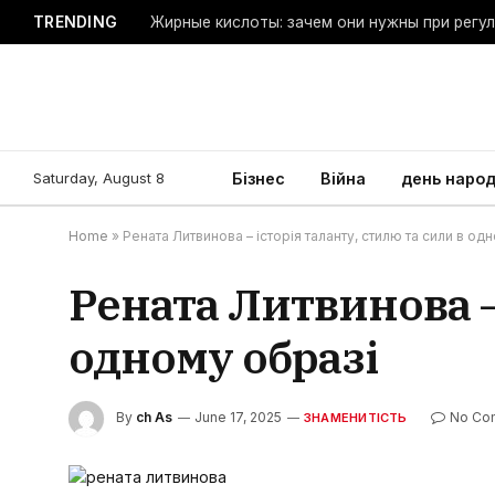
TRENDING
Жирные кислоты: зачем они нужны при регу
Saturday, August 8
Бізнес
Війна
день наро
Home
»
Рената Литвинова – історія таланту, стилю та сили в од
Рената Литвинова –
одному образі
By
ch As
June 17, 2025
No Co
ЗНАМЕНИТІСТЬ