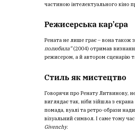
частиною інтелектуального кіно п
Режисерська кар’єра
Рената не лише грає – вона також 
полюбила”
(2004) отримав визнання
режисером, а й автором сценарію 
Стиль як мистецтво
Говорячи про Ренату Литвинову, н
виглядає так, ніби зійшла з екрана 
помада, вуалі та ретро-образи над
візуальний символ. І саме тому ча
Givenchy
.