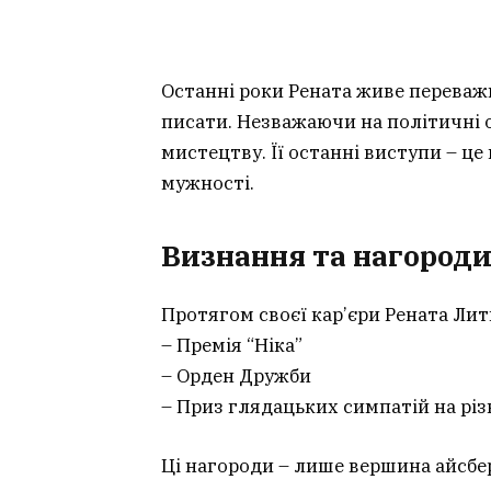
Останні роки Рената живе переважн
писати. Незважаючи на політичні 
мистецтву. Її останні виступи – це
мужності.
Визнання та нагород
Протягом своєї кар’єри Рената Лит
– Премія “Ніка”
– Орден Дружби
– Приз глядацьких симпатій на рі
Ці нагороди – лише вершина айсберг