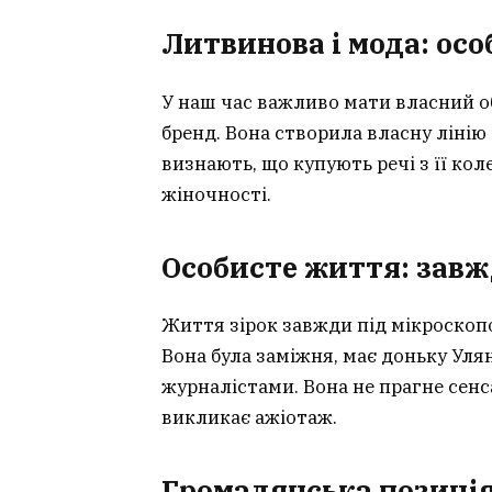
Литвинова і мода: ос
У наш час важливо мати власний обр
бренд. Вона створила власну лінію
визнають, що купують речі з її кол
жіночності.
Особисте життя: завж
Життя зірок завжди під мікроскоп
Вона була заміжня, має доньку Уля
журналістами. Вона не прагне сенса
викликає ажіотаж.
Громадянська позиці