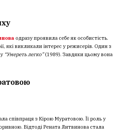
яху
инова
одразу проявила себе як особистість.
ї, які викликали інтерес у режисерів. Один з
му
“Умереть легко”
(1989). Завдяки цьому вона
ратовою
ла співпраця з Кірою Муратовою. Її роль у
роривною. Відтоді Рената Литвинова стала