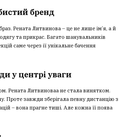
обистий бренд
аз. Рената Литвинова – це не лише ім’я, а й
 одягу та прикрас. Багато шанувальників
екцій саме через її унікальне бачення
ди у центрі уваги
ом. Рената Литвиноваа не стала винятком.
ну. Проте завжди зберігала певну дистанцію з
цій – вона прагне тиші. Але кожна її поява
я