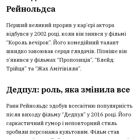
Рейнольдса
Перший великий прорив у кар’єрі актора
відбувся у 2002 році, коли він знявся у фільмі
“Король вечірок”. Його комедійний талант
швидко завоював серця глядачів. Пізніше він
з’явився у фільмах “Пропозиція”, “Блейд:
Трійця” та “Жах Амітівілля”.
Дедпул: роль, яка змінила все
Раян Рейнольдс здобув всесвітню популярність
після виходу фільму “Дедпул” у 2016 році. Його
саркастичний гумор і неповторний стиль
зробили персонажа культовим. Фільм став