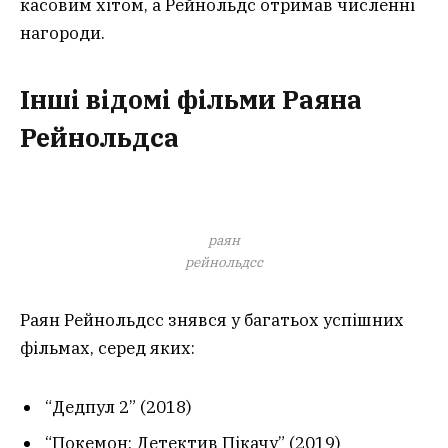
касовим хітом, а Рейнольдс отримав численні
нагороди.
Інші відомі фільми Раяна
Рейнольдса
раян
рейнольдсс
Раян Рейнольдсс знявся у багатьох успішних
фільмах, серед яких:
“Дедпул 2” (2018)
“Покемон: Детектив Пікачу” (2019)