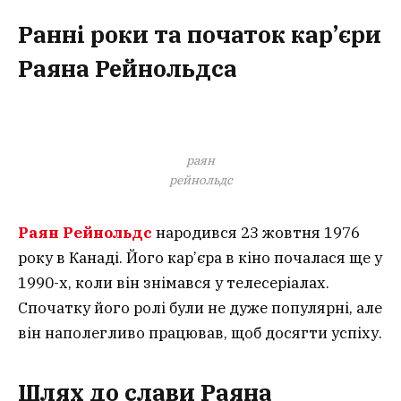
Ранні роки та початок кар’єри
Раяна Рейнольдса
раян
рейнольдс
Раян Рейнольдс
народився 23 жовтня 1976
року в Канаді. Його кар’єра в кіно почалася ще у
1990-х, коли він знімався у телесеріалах.
Спочатку його ролі були не дуже популярні, але
він наполегливо працював, щоб досягти успіху.
Шлях до слави Раяна