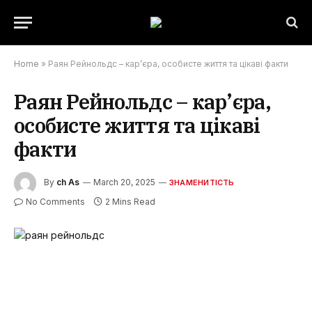
Home
»
Раян Рейнольдс – кар’єра, особисте життя та цікаві факти
Раян Рейнольдс – кар’єра,
особисте життя та цікаві
факти
By
ch As
March 20, 2025
ЗНАМЕНИТІСТЬ
No Comments
2 Mins Read