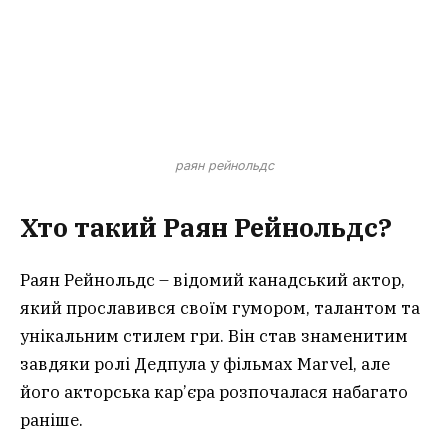
раян рейнольдс
Хто такий Раян Рейнольдс?
Раян Рейнольдс – відомий канадський актор,
який прославився своїм гумором, талантом та
унікальним стилем гри. Він став знаменитим
завдяки ролі Дедпула у фільмах Marvel, але
його акторська кар’єра розпочалася набагато
раніше.