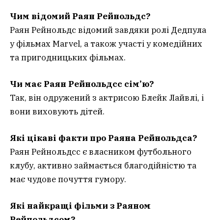
Чим відомий Раян Рейнольдс?
Раян Рейнольдс відомий завдяки ролі Дедпула
у фільмах Marvel, а також участі у комедійних
та пригодницьких фільмах.
Чи має Раян Рейнольдс
с
сім’ю?
Так, він одружений з актрисою Блейк Лайвлі, і
вони виховують дітей.
Які цікаві факти про Раяна Рейнольдса?
Раян Рейнольдсс є власником футбольного
клубу, активно займається благодійністю та
має чудове почуття гумору.
Які найкращі фільми з Раяном
Рейнольдсом?