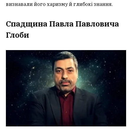
визнавали його харизму й глибокі знання.
Спадщина Павла Павловича
Глоби