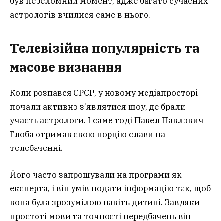
був переломний момент, адже багато сучасних
астрологів вчилися саме в нього.
Телевізійна популярність та
масове визнання
Коли розпався СРСР, у новому медіапросторі
почали активно з’являтися шоу, де брали
участь астрологи. І саме тоді Павел Павлович
Глоба отримав свою порцію слави на
телебаченні.
Його часто запрошували на програми як
експерта, і він умів подати інформацію так, щоб
вона була зрозумілою навіть дитині. Завдяки
простоті мови та точності передбачень він