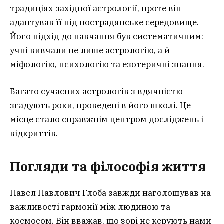
традиціях західної астрології, проте він
адаптував її під пострадянське середовище.
Його підхід до навчання був систематичним:
учні вивчали не лише астрологію, а й
міфологію, психологію та езотеричні знання.
Багато сучасних астрологів з вдячністю
згадують роки, проведені в його школі. Це
місце стало справжнім центром досліджень і
відкриттів.
Погляди та філософія життя
Павел Павлович Глоба завжди наголошував на
важливості гармонії між людиною та
космосом. Він вважав, що зорі не керують нами