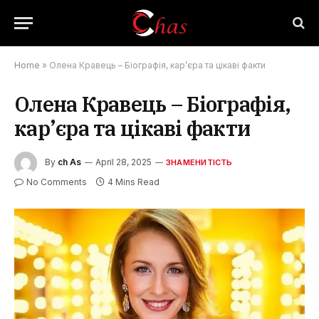
Home
»
Олена Кравець – Біографія, кар’єра та цікаві факти
Олена Кравець – Біографія,
кар’єра та цікаві факти
By
ch As
April 28, 2025
ЗНАМЕНИТІСТЬ
No Comments
4 Mins Read