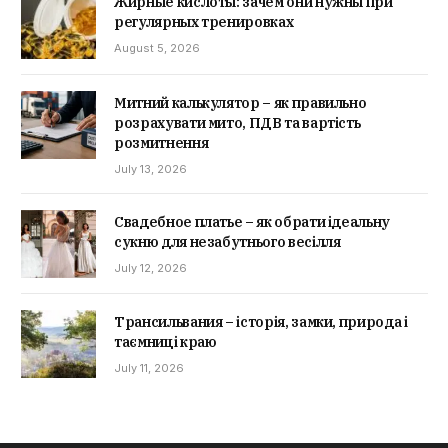
Жирные кислоты: зачем они нужны при
регулярных тренировках
August 5, 2026
Митний калькулятор – як правильно
розрахувати мито, ПДВ та вартість
розмитнення
July 13, 2026
Свадебное платье – як обрати ідеальну
сукню для незабутнього весілля
July 12, 2026
Трансильвания – історія, замки, природа і
таємниці краю
July 11, 2026