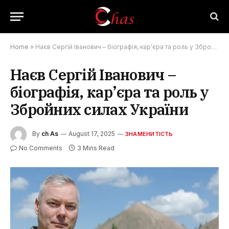
Home
»
Наєв Сергій Іванович – біографія, кар’єра та роль у Збройних силах України
Наєв Сергій Іванович –
біографія, кар’єра та роль у
Збройних силах України
By
ch As
August 17, 2025
ЗНАМЕНИТІСТЬ
No Comments
3 Mins Read