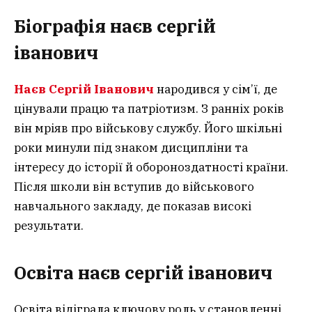
Біографія наєв сергій
іванович
Наєв Сергій Іванович
народився у сім’ї, де
цінували працю та патріотизм. З ранніх років
він мріяв про військову службу. Його шкільні
роки минули під знаком дисципліни та
інтересу до історії й обороноздатності країни.
Після школи він вступив до військового
навчального закладу, де показав високі
результати.
Освіта наєв сергій іванович
Освіта відіграла ключову роль у становленні