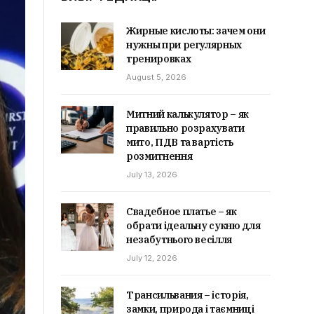
Жирные кислоты: зачем они
нужны при регулярных
тренировках
August 5, 2026
Митний калькулятор – як
правильно розрахувати
мито, ПДВ та вартість
розмитнення
July 13, 2026
Свадебное платье – як
обрати ідеальну сукню для
незабутнього весілля
July 12, 2026
Трансильвания – історія,
замки, природа і таємниці