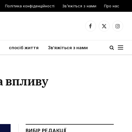
Політика конфіденційності
Зв’яжіться з нами
Про нас
Facebook
X
Instagr
(Twitter)
спосіб життя
Зв’яжіться з нами
та впливу
ВИБІР РЕДАКЦІЇ