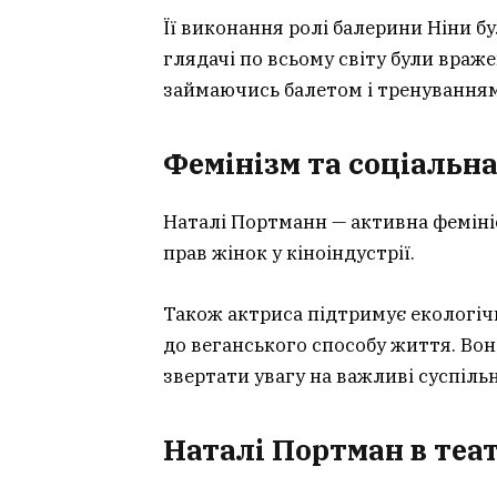
Її виконання ролі балерини Ніни б
глядачі по всьому світу були вражен
займаючись балетом і тренуванням
Фемінізм та соціальн
Наталі Портманн — активна фемініс
прав жінок у кіноіндустрії.
Також актриса підтримує екологічн
до веганського способу життя. Вон
звертати увагу на важливі суспіль
Наталі Портман в теа