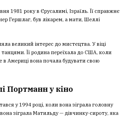
ня 1981 року в Єрусалимі, Ізраїль. Її справжнє
внер Гершлаг, був лікарем, а мати, Шеллі
яла великий інтерес до мистецтва. У віці
 танцями. Її родина переїхала до США, коли
ме в Америці вона почала будувати свою
лі Портманн у кіно
вся у 1994 році, коли вона зіграла головну
і вона зіграла Матильду — дівчинку-сироту, яка