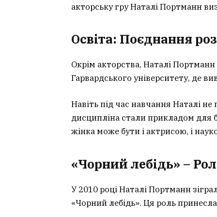
акторську гру Наталі Портманн ви
Освіта: Поєднання ро
Окрім акторства, Наталі Портманн 
Гарвардського університету, де ви
Навіть під час навчання Наталі не 
дисципліна стали прикладом для б
жінка може бути і актрисою, і нау
«Чорний лебідь» – Рол
У 2010 році Наталі Портманн зігра
«Чорний лебідь». Ця роль принесла