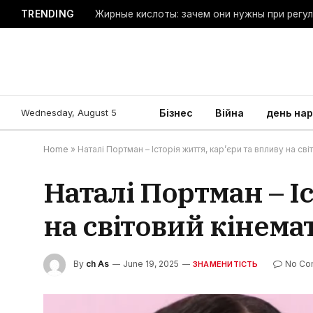
TRENDING
Жирные кислоты: зачем они нужны при регу
Wednesday, August 5
Бізнес
Війна
день на
Home
»
Наталі Портман – Історія життя, кар’єри та впливу на св
Наталі Портман – І
на світовий кінема
By
ch As
June 19, 2025
No Co
ЗНАМЕНИТІСТЬ