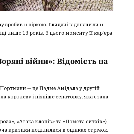
у зробив її зіркою. Глядачі відзначили її
ці лише 13 років. З цього моменту її кар’єра
оряні війни»: Відомість на
 Портманн — це Падме Амідала у другій
ала королеву і пізніше сенаторку, яка стала
роза», «Атака клонів» та «Помста ситхів»)
оча критики поділилися в оцінках стрічок,