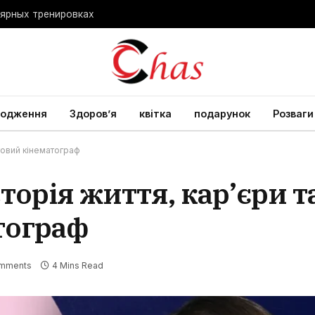
лярных тренировках
родження
Здоров’я
квітка
подарунок
Розваги
ітовий кінематограф
сторія життя, кар’єри 
тограф
mments
4 Mins Read