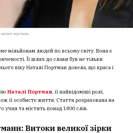
наталі портман
оме мільйонам людей по всьому світу. Вона є
нченості. Її шлях до слави був не тільки
нього віку Наталі Портман довела, що краса і
фію
Наталі Портман
, її найвідоміші ролі,
кож її особисте життя. Стаття розрахована на
о учня та містить понад 1800 слів.
тманн: Витоки великої зірки