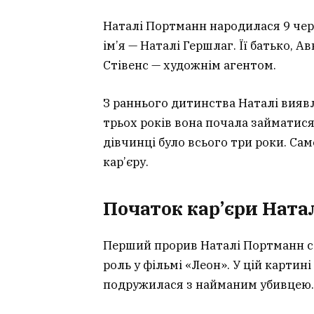
Наталі Портманн народилася 9 черв
ім’я — Наталі Гершлаг. Її батько, А
Стівенс — художнім агентом.
З раннього дитинства Наталі виявл
трьох років вона почала займатися
дівчинці було всього три роки. Са
кар’єру.
Початок кар’єри Ната
Перший прорив Наталі Портманн ста
роль у фільмі «Леон». У цій картин
подружилася з найманим убивцею.