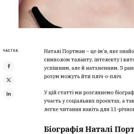
Наталі Портман – це ім’я, яке знай
ЧАСТКА
символом таланту, інтелекту і вито
успішним, але й натхненним. З ран
розум можуть йти пліч-о-пліч.
У цій статті ми розглянемо біогра
участь у соціальних проєктах, а та
легке читання навіть для 11-річног
Біографія Наталі Пор