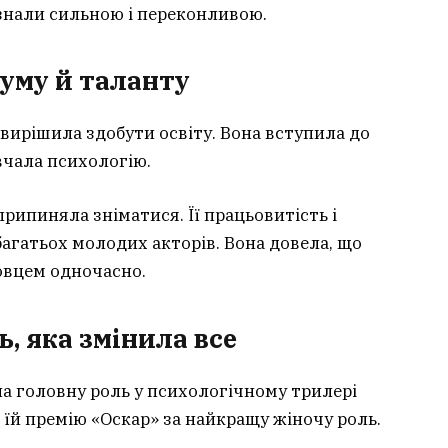
знали сильною і переконливою.
зуму й таланту
вирішила здобути освіту. Вона вступила до
вчала психологію.
припиняла зніматися. Її працьовитість і
агатьох молодих акторів. Вона довела, що
ковцем одночасно.
ь, яка змінила все
ла головну роль у психологічному трилері
 їй премію «Оскар» за найкращу жіночу роль.