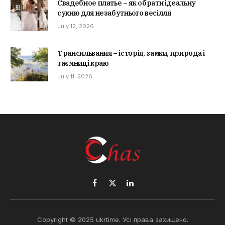
Свадебное платье – як обрати ідеальну
сукню для незабутнього весілля
July 12, 2026
Трансильвания – історія, замки, природа і
таємниці краю
July 11, 2026
Facebook
X
LinkedIn
(Twitter)
Copyright © 2025 ukrtime. Усі права захищено.