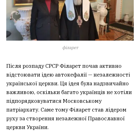
філарет
Після розпаду СРСР Філарет почав активно
відстоювати ідею автокефалії — незалежності
української церкви. Ця ідея була надзвичайно
важливою, оскільки багато українців не хотіли
підпорядковуватися Московському
патріархату. Саме тому Філарет став лідером
руху за створення незалежної Православної
церкви України.