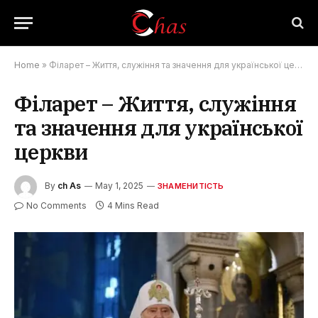
Home
»
Філарет – Життя, служіння та значення для української церкви
Філарет – Життя, служіння
та значення для української
церкви
By
ch As
May 1, 2025
ЗНАМЕНИТІСТЬ
No Comments
4 Mins Read