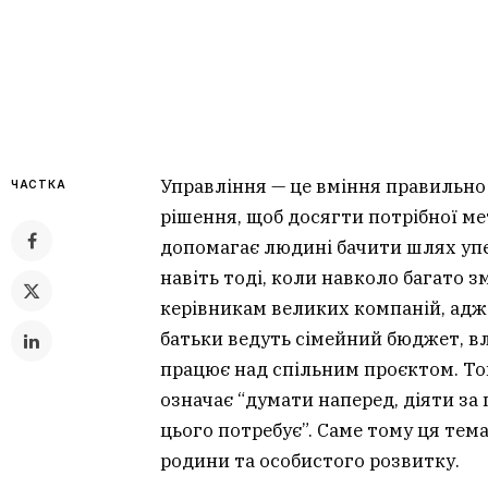
Управління — це вміння правильно 
ЧАСТКА
рішення, щоб досягти потрібної мет
допомагає людині бачити шлях упер
навіть тоді, коли навколо багато з
керівникам великих компаній, адж
батьки ведуть сімейний бюджет, в
працює над спільним проєктом. То
означає “думати наперед, діяти за 
цього потребує”. Саме тому ця тем
родини та особистого розвитку.