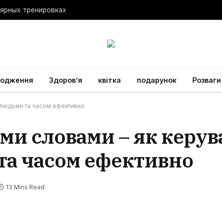
лярных тренировках
родження
Здоров’я
квітка
подарунок
Розваги
 людьми та часом ефективно
ми словами – як керув
та часом ефективно
13 Mins Read