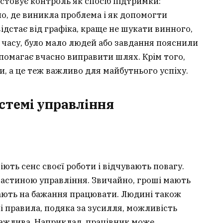
стовує контроль як спосіб підтримки:
о, де виникла проблема і як допомогти
ідстає від графіка, краще не шукати винного,
 часу, було мало людей або завдання пояснили
помагає вчасно виправити шлях. Крім того,
и, а це теж важливо для майбутнього успіху.
стемі управління
ть сенс своєї роботи і відчувають повагу.
астиною управління. Звичайно, гроші мають
ають на бажання працювати. Людині також
лі правила, подяка за зусилля, можливість
 важлива. Наприклад, працівник може