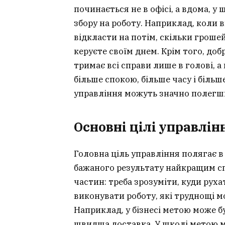
починається не в офісі, а вдома, у 
збору на роботу. Наприклад, коли 
відкласти на потім, скільки грошей
керуєте своїм днем. Крім того, до
тримає всі справи лише в голові, а
більше спокою, більше часу і більш
управління можуть значно полегш
Основні цілі управлін
Головна ціль управління полягає в
бажаного результату найкращим сп
частин: треба зрозуміти, куди руха
виконувати роботу, які труднощі мо
Наприклад, у бізнесі метою може б
швидша доставка. У школі метою м