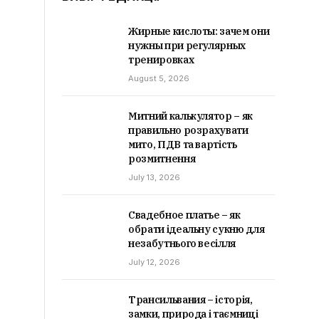
Жирные кислоты: зачем они
нужны при регулярных
тренировках
August 5, 2026
Митний калькулятор – як
правильно розрахувати
мито, ПДВ та вартість
розмитнення
July 13, 2026
Свадебное платье – як
обрати ідеальну сукню для
незабутнього весілля
July 12, 2026
Трансильвания – історія,
замки, природа і таємниці