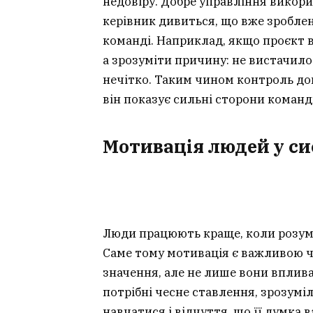
недовіру. Добре управління викори
керівник дивиться, що вже зроблен
команді. Наприклад, якщо проєкт в
а зрозуміти причину: не вистачило
нечітко. Таким чином контроль до
він показує сильні сторони команд
Мотивація людей у си
Люди працюють краще, коли розумію
Саме тому мотивація є важливою ч
значення, але не лише вони вплив
потрібні чесне ставлення, зрозумі
навчатися і відчуття, що її думка