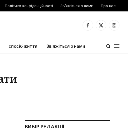
Політика конфіденційності
Зв’яжіться з нами
Про нас
Facebook
X
Instagr
(Twitter)
спосіб життя
Зв’яжіться з нами
ати
ВИБІР РЕДАКЦІЇ