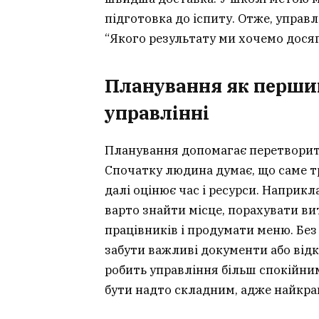
підготовка до іспиту. Отже, управ
“Якого результату ми хочемо дося
Планування як перши
управлінні
Планування допомагає перетворити
Спочатку людина думає, що саме тр
далі оцінює час і ресурси. Наприк
варто знайти місце, порахувати в
працівників і продумати меню. Без
забути важливі документи або відк
робить управління більш спокійним
бути надто складним, адже найкра