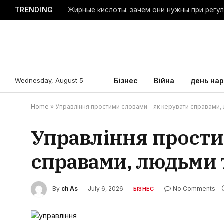
TRENDING
Жирные кислоты: зачем они нужны при регу
Wednesday, August 5
Бізнес
Війна
день на
Home
»
Управління простими словами – як керувати справами,
Управління прости
справами, людьми 
By
ch As
July 6, 2026
No Comments
БІЗНЕС