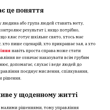
ає це поняття
у людина або група людей ставить мету,
контролює результат і, якщо потрібно,
що клас готує шкільне свято, хтось має
, хто пише сценарій, хто прикрашає зал, а хто
іння
навіть проста справа може стати
вління не означає наказувати всім грубим
нює, допомагає, слухає і веде людей до
правління поєднує мислення, спілкування,
и рішення.
ливе у щоденному житті
 малими рішеннями, тому управління