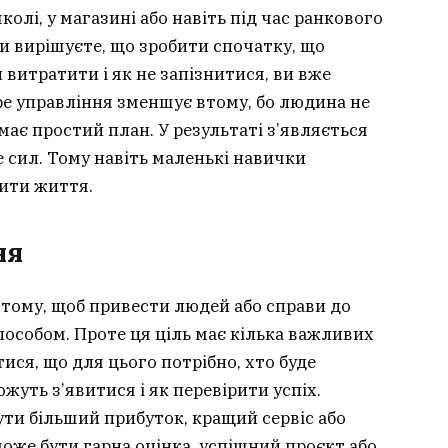
школі, у магазині або навіть під час ранкового
ви вирішуєте, що зробити спочатку, що
 витратити і як не запізнитися, ви вже
бре управління зменшує втому, бо людина не
 має простий план. У результаті з’являється
е сил. Тому навіть маленькі навички
ити життя.
ня
 тому, щоб привести людей або справи до
особом. Проте ця ціль має кілька важливих
тися, що для цього потрібно, хто буде
жуть з’явитися і як перевірити успіх.
ути більший прибуток, кращий сервіс або
оже бути гарна оцінка, успішний проєкт або