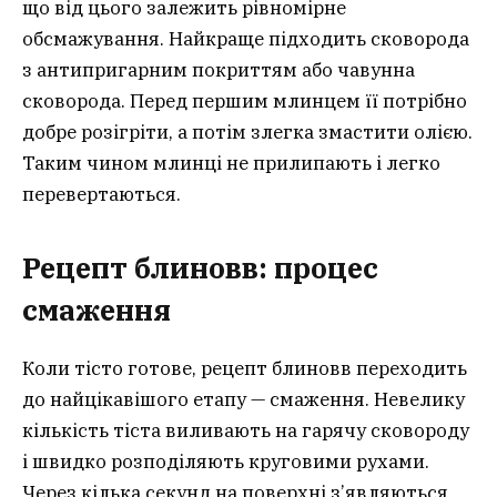
що від цього залежить рівномірне
обсмажування. Найкраще підходить сковорода
з антипригарним покриттям або чавунна
сковорода. Перед першим млинцем її потрібно
добре розігріти, а потім злегка змастити олією.
Таким чином млинці не прилипають і легко
перевертаються.
Рецепт блиновв: процес
смаження
Коли тісто готове, рецепт блиновв переходить
до найцікавішого етапу — смаження. Невелику
кількість тіста виливають на гарячу сковороду
і швидко розподіляють круговими рухами.
Через кілька секунд на поверхні з’являються