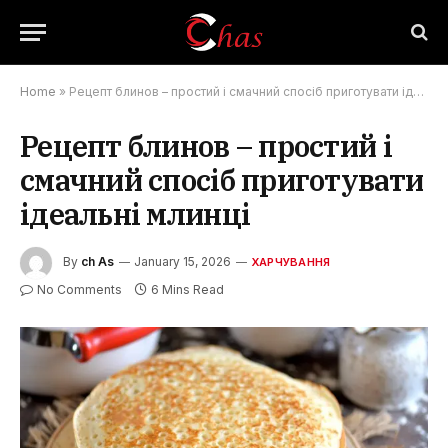
Home
»
Рецепт блинов – простий і смачний спосіб приготувати ідеальні млинці
Рецепт блинов – простий і
смачний спосіб приготувати
ідеальні млинці
By
ch As
January 15, 2026
ХАРЧУВАННЯ
No Comments
6 Mins Read