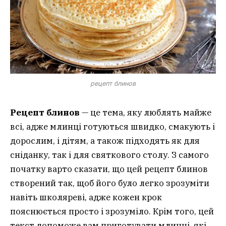
рецепт блинов
Рецепт блинов
— це тема, яку люблять майже
всі, адже млинці готуються швидко, смакують і
дорослим, і дітям, а також підходять як для
сніданку, так і для святкового столу. З самого
початку варто сказати, що цей рецепт блинов
створений так, щоб його було легко зрозуміти
навіть школяреві, адже кожен крок
пояснюється просто і зрозуміло. Крім того, цей
текст допоможе вам приготувати млинці, які