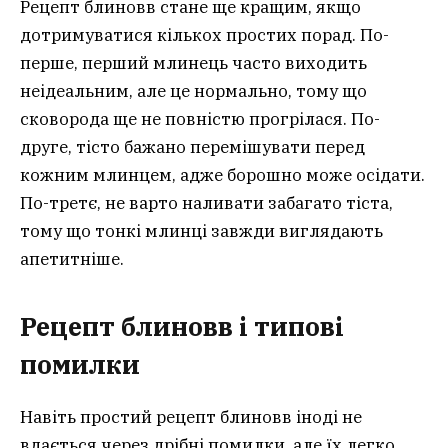
Рецепт блиновв стане ще кращим, якщо
дотримуватися кількох простих порад. По-
перше, перший млинець часто виходить
неідеальним, але це нормально, тому що
сковорода ще не повністю прогрілася. По-
друге, тісто бажано перемішувати перед
кожним млинцем, адже борошно може осідати.
По-третє, не варто наливати забагато тіста,
тому що тонкі млинці завжди виглядають
апетитніше.
Рецепт блиновв і типові
помилки
Навіть простий рецепт блиновв іноді не
вдається через дрібні помилки, але їх легко