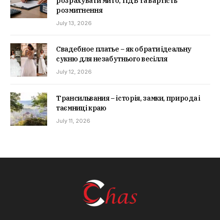
розрахувати мито, ПДВ та вартість
розмитнення
July 13, 2026
Свадебное платье – як обрати ідеальну
сукню для незабутнього весілля
July 12, 2026
Трансильвания – історія, замки, природа і
таємниці краю
July 11, 2026