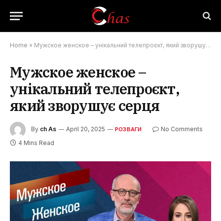
Home
»
Мужское женское – унікальний телепроєкт, який зворушує серця
Мужское женское –
унікальний телепроєкт,
який зворушує серця
By
ch As
April 20, 2025
No Comments
РОЗВАГИ
4 Mins Read