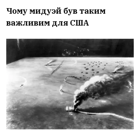
Чому мидуэй був таким
важливим для США