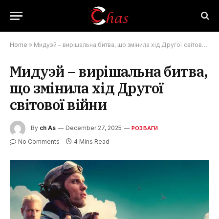
Home
»
Мидуэй – вирішальна битва, що змінила хід Другої світової війни
Мидуэй – вирішальна битва,
що змінила хід Другої
світової війни
By
ch As
December 27, 2025
РОЗВАГИ
No Comments
4 Mins Read