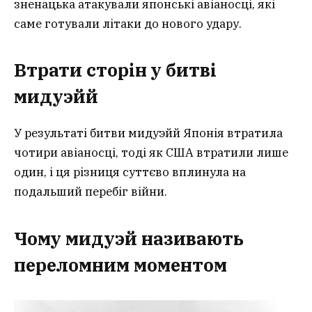
зненацька атакували японські авіаносці, які
саме готували літаки до нового удару.
Втрати сторін у битві
мидуэй
й
У результаті битви мидуэйй Японія втратила
чотири авіаносці, тоді як США втратили лише
один, і ця різниця суттєво вплинула на
подальший перебіг війни.
Чому мидуэй називають
переломним моментом