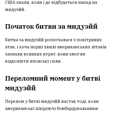
США знали, коли і де відбудеться напад на
мидуэйй.
Початок битви за мидуэй
й
Битва за мидуэйй розпочалася з повітряних
атак, і хоча перші хвилі американських літаків
зазнали великих втрат, вони змогли
відволікти японські сили.
Переломний момент у битві
мидуэй
й
Перелом у битві мидуэйй настав тоді, коли
американські пікіруючі бомбардувальники