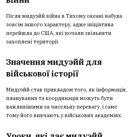
Після мидуэйй війна в Тихому океані набула
зовсім іншого характеру, адже ініціатива
перейшла до США, які почали звільняти
захоплені території.
Значення мидуэйй для
військової історії
Мидуэйй став прикладом того, як інформація,
планування та координація можуть бути
важливішими за чисельну перевагу, і саме
тому його вивчають у військових академіях.
Уроки, які дає мидуэйй