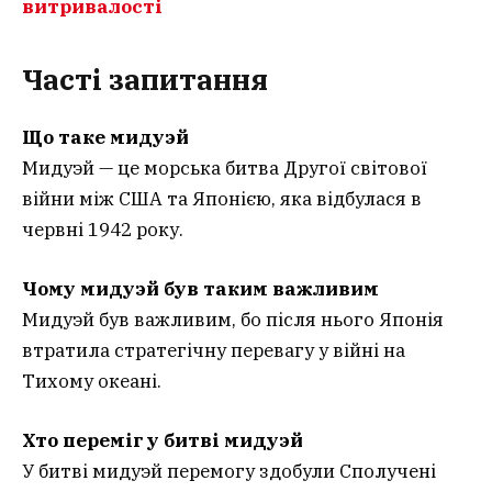
витривалості
Часті запитання
Що таке мидуэй
Мидуэй — це морська битва Другої світової
війни між США та Японією, яка відбулася в
червні 1942 року.
Чому мидуэй був таким важливим
Мидуэй був важливим, бо після нього Японія
втратила стратегічну перевагу у війні на
Тихому океані.
Хто переміг у битві мидуэй
У битві мидуэй перемогу здобули Сполучені