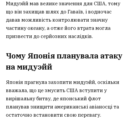
Мидуэйй мав велике значення для США, тому
що він захищав шлях до Гаваїв, і водночас
давав можливість контролювати значну
частину океану, а отже його втрата могла
призвести до серйозних наслідків.
Чому Японія планувала атаку
на мидуэй
й
Японія прагнула захопити мидуэйй, оскільки
вважала, що це змусить США вступити у
вирішальну битву, де японський флот
планував знищити американські авіаносці та
остаточно встановити свою перевагу.