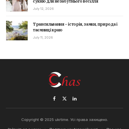
сукню для незабутнього весілля
July 12, 2026
Трансильвания – історія, замки, природа і
таємниці краю
July 11, 2026
Facebook
X
LinkedIn
(Twitter)
Copyright © 2025 ukrtime. Усі права захищено.