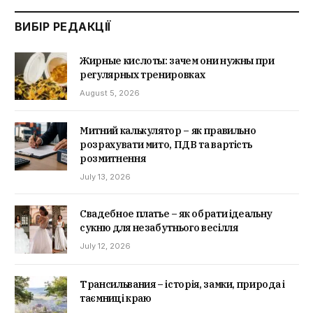
ВИБІР РЕДАКЦІЇ
Жирные кислоты: зачем они нужны при
регулярных тренировках
August 5, 2026
Митний калькулятор – як правильно
розрахувати мито, ПДВ та вартість
розмитнення
July 13, 2026
Свадебное платье – як обрати ідеальну
сукню для незабутнього весілля
July 12, 2026
Трансильвания – історія, замки, природа і
таємниці краю