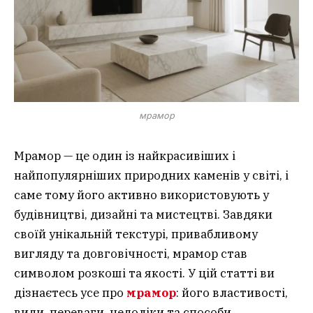
мрамор
Мрамор — це один із найкрасивіших і
найпопулярніших природних каменів у світі, і
саме тому його активно використовують у
будівництві, дизайні та мистецтві. Завдяки
своїй унікальній текстурі, привабливому
вигляду та довговічності, мрамор став
символом розкоші та якості. У цій статті ви
дізнаєтесь усе про
мрамор
: його властивості,
види, переваги, недоліки та способи