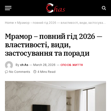
Home
»
Мрамор – повний гід 2026 — властивості, види, застосування та поради
Мрамор – повний гід 2026 —
властивості, види,
застосування та поради
By
ch As
March 28, 2026
СПОСІБ ЖИТТЯ
No Comments
4 Mins Read