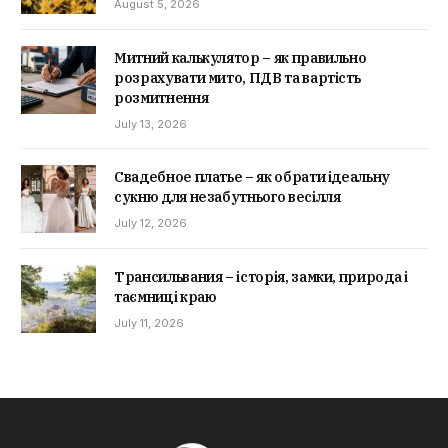
August 5, 2026
Митний калькулятор – як правильно
розрахувати мито, ПДВ та вартість
розмитнення
July 13, 2026
Свадебное платье – як обрати ідеальну
сукню для незабутнього весілля
July 12, 2026
Трансильвания – історія, замки, природа і
таємниці краю
July 11, 2026