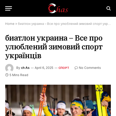
Home
»
биатлон украина – Все про улюблений зимовий спорт українців
биатлон украина – Все про
улюблений зимовий спорт
українців
By
ch As
April 6, 2025
No Comments
СПОРТ
5 Mins Read