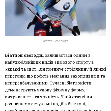
біатлон сьогодні
Біатлон сьогодні
залишається одним з
найулюбленіших видів зимового спорту в
Україні та світі. Він поєднує стрілянину й лижні
перегони, що робить змагання захопливими та
непередбачуваними. Сучасні біатлоністи
демонструють чудову фізичну форму,
витривалість та точність. У цій статті ми
розглянемо актуальні події в біатлоні,
українських спортсменів, ключові турніри та