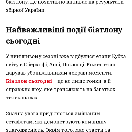
біатлону. Це позитивно впливає на результати
збірної України.
Найважливіші події біатлону
сьогодні
У нинішньому сезоні вже відбулися етапи Кубка
світу в Оберхофі, Ансі, Поклюці. Кожен етап
дарував уболівальникам яскраві моменти.
Біатлон сьогодні
– це не лише гонки, а й
справжнє шоу, яке транслюють на багатьох
телеканалах.
Значна увага приділяється змішаним
естафетам, які демонструють командну
злагодженість. Окрім того, мас-старти та