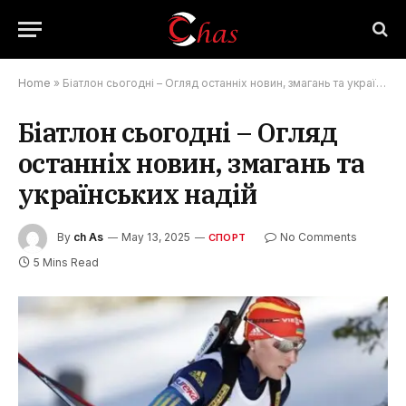
Home
»
Біатлон сьогодні – Огляд останніх новин, змагань та українських надій
Біатлон сьогодні – Огляд
останніх новин, змагань та
українських надій
By
ch As
May 13, 2025
No Comments
СПОРТ
5 Mins Read