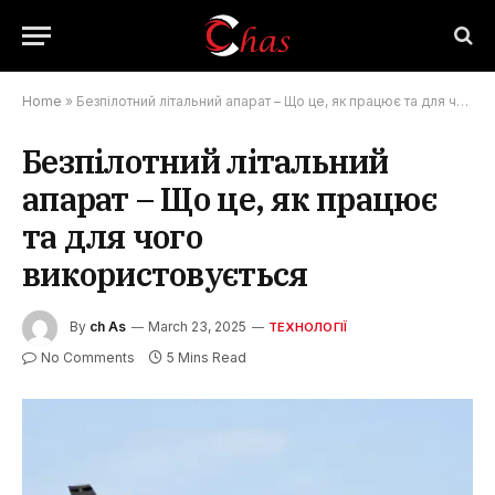
Home
»
Безпілотний літальний апарат – Що це, як працює та для чого використовується
Безпілотний літальний
апарат – Що це, як працює
та для чого
використовується
By
ch As
March 23, 2025
ТЕХНОЛОГІЇ
No Comments
5 Mins Read