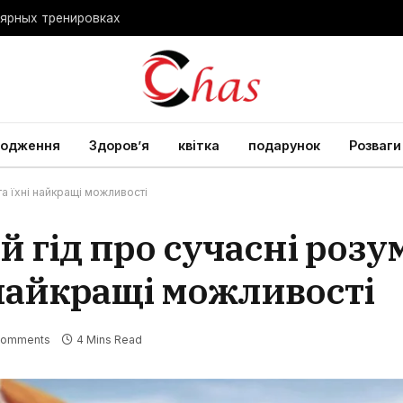
лярных тренировках
родження
Здоров’я
квітка
подарунок
Розваги
та їхні найкращі можливості
й гід про сучасні розу
 найкращі можливості
Comments
4 Mins Read