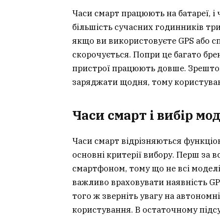
Часи смарт працюють на батареї, і 
більшість сучасних годинників три
якщо ви використовуєте GPS або с
скорочується. Попри це багато бр
пристрої працюють довше. Зрештою
заряджати щодня, тому користува
Часи смарт і вибір мо
Часи смарт відрізняються функціо
основні критерії вибору. Перш за вс
смартфоном, тому що не всі модел
важливо враховувати наявність GPS
того ж зверніть увагу на автономн
користування. В остаточному підсу