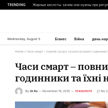
TRENDING
Жирные кислоты: зачем они нужны при регу
Wednesday, August 5
Бізнес
Війна
день на
Home
»
Часи смарт – повний гід про сучасні розумні годинники 
Часи смарт – повни
годинники та їхні
By
ch As
November 19, 2025
No 
ТЕХНОЛОГІЇ