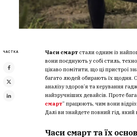
Часи смарт
стали одним із найпо
ЧАСТКА
вони поєднують у собі стиль, техн
цікаво помітити, що ці пристрої з
багато людей обирають їх щодня. 
аналізу здоров’я та керування гад
найзручніших девайсів. Проте багат
смарт
” працюють, чим вони відріз
Далі ви знайдете повний гід, який в
Часи смарт та їх осно