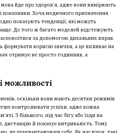
 мова йде про здоров’я, адже вони вимірюють
иві показники. Хоча медичного призначення
 одно показують тенденції, які можуть
раще. До того ж багато моделей відстежують
аспокоїтися за допомогою дихальних вправ.
формувати корисні звички, а це впливає на
увач отримує не просто годинник, а
ні можливості
сменів, оскільки вони мають десятки режимів
легше контролювати успіхи, адже кожна
’яті. З більшого, під час бігу або їзди на
, дистанцію й показує витривалість. Тому
о, не перевантажуючи себе. Як наслідок, такі