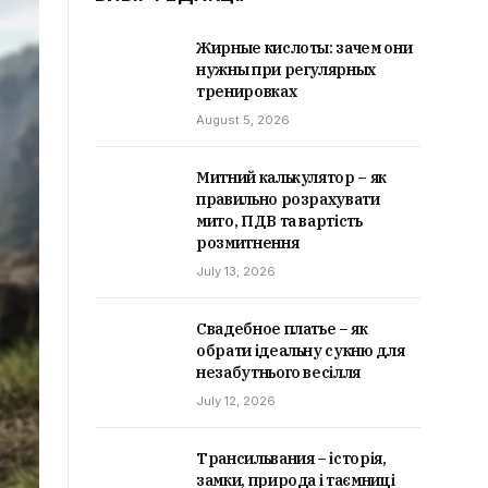
Жирные кислоты: зачем они
нужны при регулярных
тренировках
August 5, 2026
Митний калькулятор – як
правильно розрахувати
мито, ПДВ та вартість
розмитнення
July 13, 2026
Свадебное платье – як
обрати ідеальну сукню для
незабутнього весілля
July 12, 2026
Трансильвания – історія,
замки, природа і таємниці