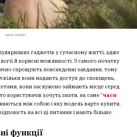
часи смарт
пулярніших гаджетів у сучасному житті, адже
ології й корисні можливості. З самого початку
начно спрощують повсякденні завдання, тому
Оскільки вони надають доступ до сповіщень,
жетами, вони заслужено займають місце серед
о користувачів хочуть знати, як саме “
часи
няються між собою і яку модель варто купити.
ідповість на всі ці питання і навіть більше.
вні функції