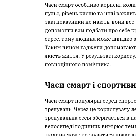
Часи смарт особливо корисні, коли
пульс, рівень кисню та інші важл
такі показники не мають, вони все
допомогти вам подбати про себе к
стрес, тому людина може швидко з
Таким чином гаджети допомагають 
якість життя. У результаті корист
повноцінного помічника.
Часи смарт і спортив
Часи смарт популярні серед спорт
тренувань. Через це користувачу 
тренувальна сесія зберігається в пам
велосипеді годинник вимірює темп
людина може тренуватися правильн