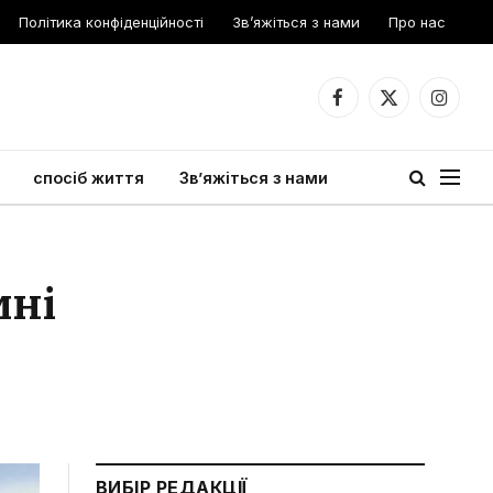
Політика конфіденційності
Зв’яжіться з нами
Про нас
Facebook
X
Instagr
(Twitter)
спосіб життя
Зв’яжіться з нами
мні
ВИБІР РЕДАКЦІЇ