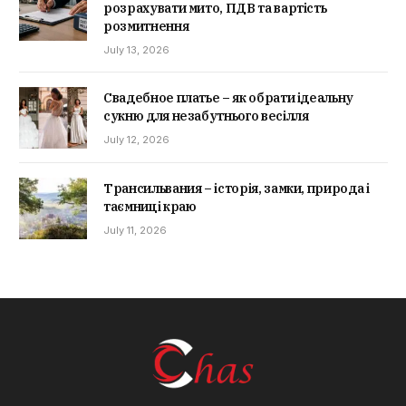
розрахувати мито, ПДВ та вартість
розмитнення
July 13, 2026
Свадебное платье – як обрати ідеальну
сукню для незабутнього весілля
July 12, 2026
Трансильвания – історія, замки, природа і
таємниці краю
July 11, 2026