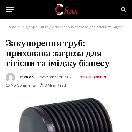
Home
»
Закупорення труб: прихована загроза для гігієни та іміджу бізнесу
Закупорення труб:
прихована загроза для
гігієни та іміджу бізнесу
By
ch As
November 28, 2025
СПОСІБ ЖИТТЯ
No Comments
3 Mins Read