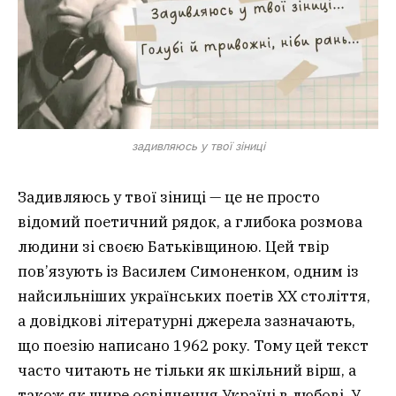
задивляюсь у твої зіниці
Задивляюсь у твої зіниці — це не просто
відомий поетичний рядок, а глибока розмова
людини зі своєю Батьківщиною. Цей твір
пов’язують із Василем Симоненком, одним із
найсильніших українських поетів ХХ століття,
а довідкові літературні джерела зазначають,
що поезію написано 1962 року. Тому цей текст
часто читають не тільки як шкільний вірш, а
також як щире освідчення Україні в любові. У