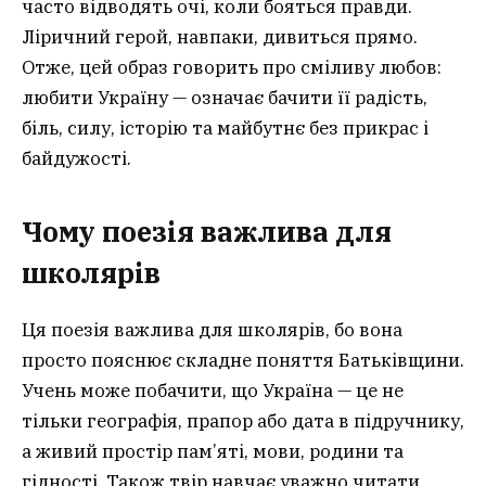
часто відводять очі, коли бояться правди.
Ліричний герой, навпаки, дивиться прямо.
Отже, цей образ говорить про сміливу любов:
любити Україну — означає бачити її радість,
біль, силу, історію та майбутнє без прикрас і
байдужості.
Чому поезія важлива для
школярів
Ця поезія важлива для школярів, бо вона
просто пояснює складне поняття Батьківщини.
Учень може побачити, що Україна — це не
тільки географія, прапор або дата в підручнику,
а живий простір пам’яті, мови, родини та
гідності. Також твір навчає уважно читати