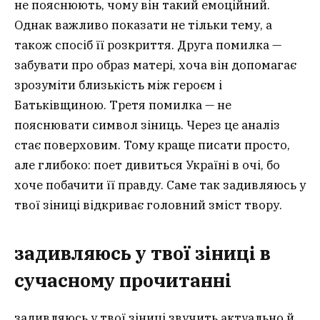
не пояснюють, чому він такий емоційний.
Однак важливо показати не тільки тему, а
також спосіб її розкриття. Друга помилка —
забувати про образ матері, хоча він допомагає
зрозуміти близькість між героєм і
Батьківщиною. Третя помилка — не
пояснювати символ зіниць. Через це аналіз
стає поверховим. Тому краще писати просто,
але глибоко: поет дивиться Україні в очі, бо
хоче побачити її правду. Саме так задивляюсь у
твої зіниці відкриває головний зміст твору.
задивляюсь у твої зіниці в
сучасному прочитанні
задивляюсь у твої зіниці звучить актуально й