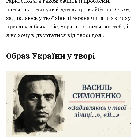
гарні слова, а також бачить її проблеми,
пам’ятає її минуле й думає про майбутнє. Отже,
задивляюсь у твої зіниці можна читати як тиху
присягу: я бачу тебе, Україно, я пам’ятаю тебе, і
я не хочу відвертатися від твоєї долі.
Образ України у творі