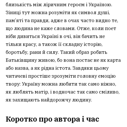
близькість між ліричним героєм і Україною.
Зіниці тут можна розуміти як символ душі,
пам’яті та правди, адже в очах часто видно те,
що людина не каже словами. Отже, коли поет
ніби дивиться Україні в очі, він бачить не
тільки красу, а також її складну історію,
боротьбу, рани й силу. Такий образ робить
Батьківщину живою, бо вона постає не як карта
або назва, а як рідна істота. Завдяки цьому
читачеві простіше зрозуміти головну емоцію
твору: Україну можна любити так само ніжно,
як люблять матір, і водночас так само сміливо,
як захищають найдорожчу людину.
Коротко про автора і час