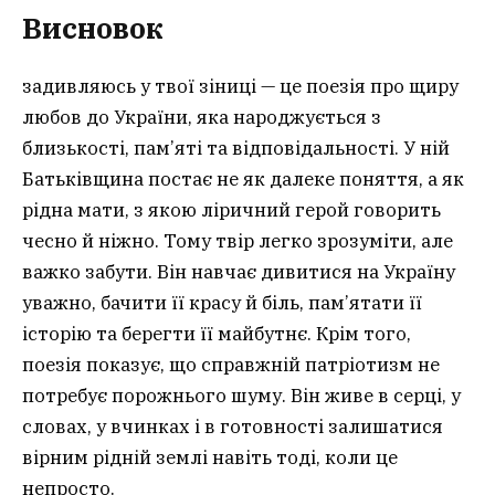
Висновок
задивляюсь у твої зіниці — це поезія про щиру
любов до України, яка народжується з
близькості, пам’яті та відповідальності. У ній
Батьківщина постає не як далеке поняття, а як
рідна мати, з якою ліричний герой говорить
чесно й ніжно. Тому твір легко зрозуміти, але
важко забути. Він навчає дивитися на Україну
уважно, бачити її красу й біль, пам’ятати її
історію та берегти її майбутнє. Крім того,
поезія показує, що справжній патріотизм не
потребує порожнього шуму. Він живе в серці, у
словах, у вчинках і в готовності залишатися
вірним рідній землі навіть тоді, коли це
непросто.