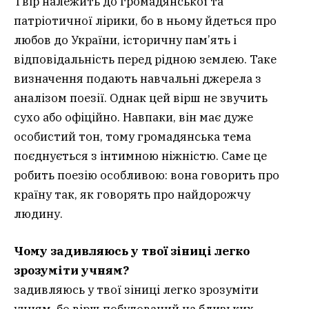
Твір належить до громадянської та
патріотичної лірики, бо в ньому йдеться про
любов до України, історичну пам’ять і
відповідальність перед рідною землею. Таке
визначення подають навчальні джерела з
аналізом поезії. Однак цей вірш не звучить
сухо або офіційно. Навпаки, він має дуже
особистий тон, тому громадянська тема
поєднується з інтимною ніжністю. Саме це
робить поезію особливою: вона говорить про
країну так, як говорять про найдорожчу
людину.
Чому задивляюсь у твої зіниці легко
зрозуміти учням?
задивляюсь у твої зіниці легко зрозуміти