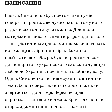
написання
Василь Симоненко був поетом, який умів
говорити просто, але дуже сильно, тому його
рядки й сьогодні звучать живо. Довідкові
матеріали називають цей твір громадянською
та патріотичною лірикою, а також визначають
його жанр як ліричний вірш. Важливо
пам’ятати, що 1962 рік був непростим часом
для відкритого українського слова, тому щира
любов до України в поезії мала особливу вагу.
Однак Симоненко не пише сухий політичний
текст, бо він обирає живий голос сина, який
звертається до матері. Через це вірш
сприймається тепло й чесно. Крім того, він не
старіє, адже питання гідності, пам’яті та