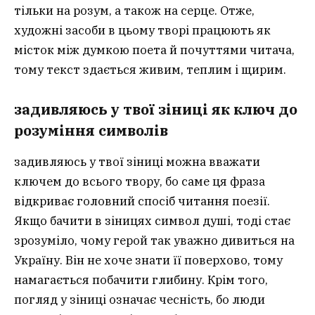
тільки на розум, а також на серце. Отже,
художні засоби в цьому творі працюють як
місток між думкою поета й почуттями читача,
тому текст здається живим, теплим і щирим.
задивляюсь у твої зіниці як ключ до
розуміння символів
задивляюсь у твої зіниці можна вважати
ключем до всього твору, бо саме ця фраза
відкриває головний спосіб читання поезії.
Якщо бачити в зіницях символ душі, тоді стає
зрозуміло, чому герой так уважно дивиться на
Україну. Він не хоче знати її поверхово, тому
намагається побачити глибину. Крім того,
погляд у зіниці означає чесність, бо люди