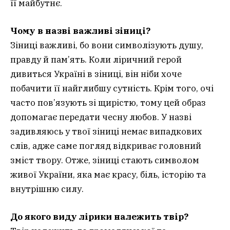
її майбутнє.
Чому в назві важливі зіниці?
Зіниці важливі, бо вони символізують душу,
правду й пам’ять. Коли ліричний герой
дивиться Україні в зіниці, він ніби хоче
побачити її найглибшу сутність. Крім того, очі
часто пов’язують зі щирістю, тому цей образ
допомагає передати чесну любов. У назві
задивляюсь у твої зіниці немає випадкових
слів, адже саме погляд відкриває головний
зміст твору. Отже, зіниці стають символом
живої України, яка має красу, біль, історію та
внутрішню силу.
До якого виду лірики належить твір?