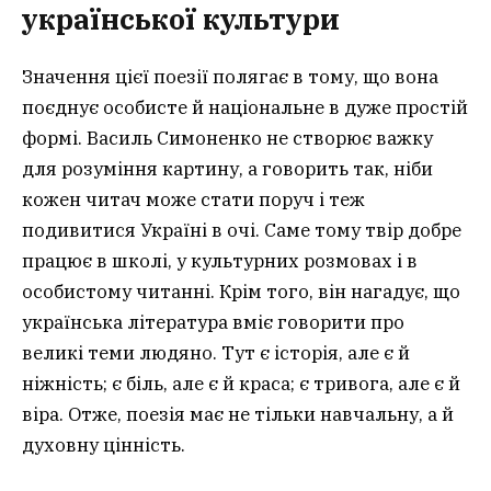
української культури
Значення цієї поезії полягає в тому, що вона
поєднує особисте й національне в дуже простій
формі. Василь Симоненко не створює важку
для розуміння картину, а говорить так, ніби
кожен читач може стати поруч і теж
подивитися Україні в очі. Саме тому твір добре
працює в школі, у культурних розмовах і в
особистому читанні. Крім того, він нагадує, що
українська література вміє говорити про
великі теми людяно. Тут є історія, але є й
ніжність; є біль, але є й краса; є тривога, але є й
віра. Отже, поезія має не тільки навчальну, а й
духовну цінність.