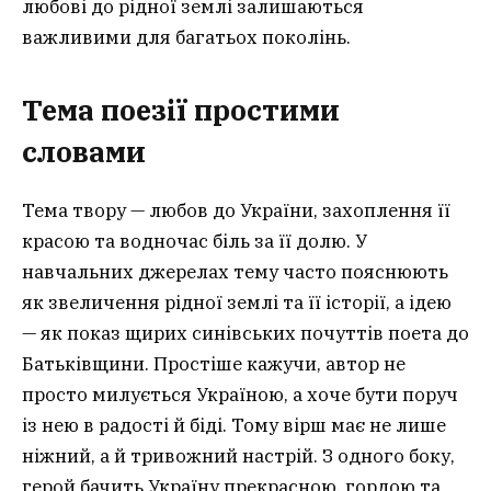
любові до рідної землі залишаються
важливими для багатьох поколінь.
Тема поезії простими
словами
Тема твору — любов до України, захоплення її
красою та водночас біль за її долю. У
навчальних джерелах тему часто пояснюють
як звеличення рідної землі та її історії, а ідею
— як показ щирих синівських почуттів поета до
Батьківщини. Простіше кажучи, автор не
просто милується Україною, а хоче бути поруч
із нею в радості й біді. Тому вірш має не лише
ніжний, а й тривожний настрій. З одного боку,
герой бачить Україну прекрасною, гордою та