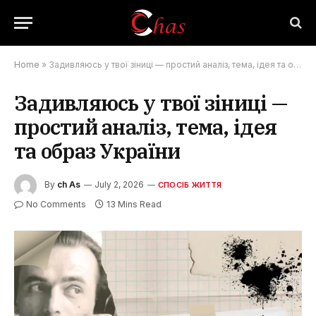
Home
»
Задивляюсь у твої зіниці — простий аналіз, тема, ідея та образ України
Задивляюсь у твої зіниці —
простий аналіз, тема, ідея
та образ України
By
ch As
July 2, 2026
СПОСІБ ЖИТТЯ
No Comments
13 Mins Read