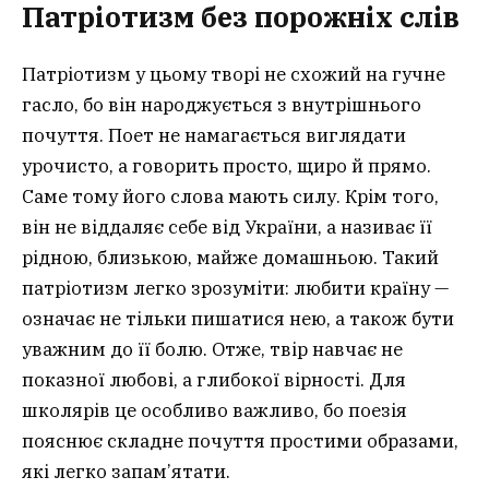
Патріотизм без порожніх слів
Патріотизм у цьому творі не схожий на гучне
гасло, бо він народжується з внутрішнього
почуття. Поет не намагається виглядати
урочисто, а говорить просто, щиро й прямо.
Саме тому його слова мають силу. Крім того,
він не віддаляє себе від України, а називає її
рідною, близькою, майже домашньою. Такий
патріотизм легко зрозуміти: любити країну —
означає не тільки пишатися нею, а також бути
уважним до її болю. Отже, твір навчає не
показної любові, а глибокої вірності. Для
школярів це особливо важливо, бо поезія
пояснює складне почуття простими образами,
які легко запам’ятати.