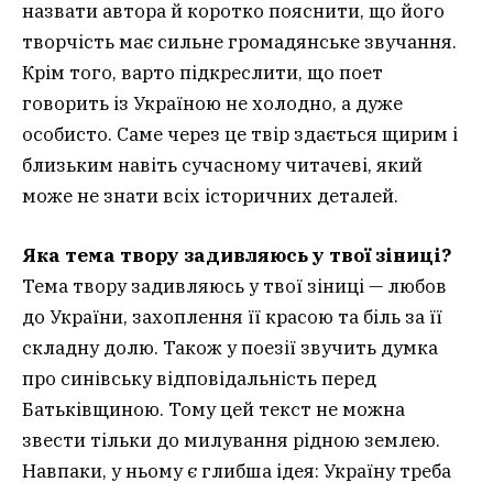
назвати автора й коротко пояснити, що його
творчість має сильне громадянське звучання.
Крім того, варто підкреслити, що поет
говорить із Україною не холодно, а дуже
особисто. Саме через це твір здається щирим і
близьким навіть сучасному читачеві, який
може не знати всіх історичних деталей.
Яка тема твору задивляюсь у твої зіниці?
Тема твору задивляюсь у твої зіниці — любов
до України, захоплення її красою та біль за її
складну долю. Також у поезії звучить думка
про синівську відповідальність перед
Батьківщиною. Тому цей текст не можна
звести тільки до милування рідною землею.
Навпаки, у ньому є глибша ідея: Україну треба