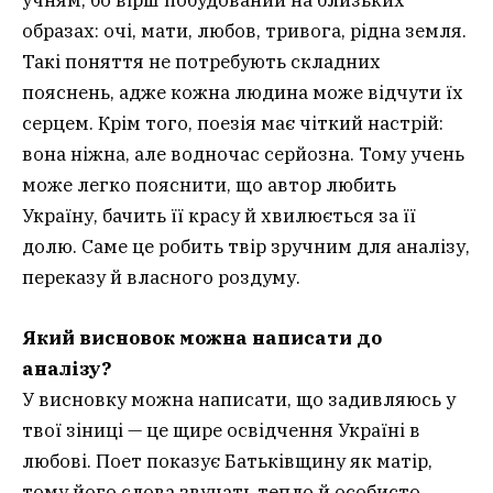
учням, бо вірш побудований на близьких
образах: очі, мати, любов, тривога, рідна земля.
Такі поняття не потребують складних
пояснень, адже кожна людина може відчути їх
серцем. Крім того, поезія має чіткий настрій:
вона ніжна, але водночас серйозна. Тому учень
може легко пояснити, що автор любить
Україну, бачить її красу й хвилюється за її
долю. Саме це робить твір зручним для аналізу,
переказу й власного роздуму.
Який висновок можна написати до
аналізу?
У висновку можна написати, що задивляюсь у
твої зіниці — це щире освідчення Україні в
любові. Поет показує Батьківщину як матір,
тому його слова звучать тепло й особисто.