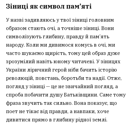
Зіниці як символ пам’яті
У назві задивляюсь у твої зіниці головним
образом стають очі, а точніше зіниці. Вони
символізують глибину, правду й пам’ять
народу. Коли ми дивимося комусь в очі, ми
часто шукаємо щирість, тому цей образ дуже
зрозумілий навіть юному читачеві. У зіницях
України ліричний герой ніби бачить історію
революцій, повстань, боротьби та надії. Отже,
погляд у зіниці — це не звичайний погляд, а
спроба побачити душу Батьківщини. Саме тому
фраза звучить так сильно. Вона показує, що
поет не тікає від правди, а навпаки, хоче
дивитися прямо в глибину рідної землі.