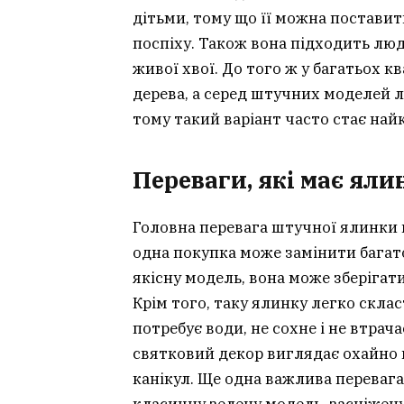
дітьми, тому що її можна поставит
поспіху. Також вона підходить люд
живої хвої. До того ж у багатьох 
дерева, а серед штучних моделей л
тому такий варіант часто стає на
Переваги, які має ял
Головна перевага штучної ялинки 
одна покупка може замінити багат
якісну модель, вона може зберігат
Крім того, таку ялинку легко склас
потребує води, не сохне і не втрач
святковий декор виглядає охайно 
канікул. Ще одна важлива переваг
класичну зелену модель, засніжену