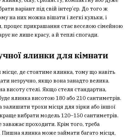
рати варіант під свій інтер’єр. До того ж
му на них можна вішати і легкі кульки, і
ти, процес прикрашання стає веселою сімейною
ує не лише красу, а й теплі спогади.
учної ялинки для кімнати
місце, де стоятиме ялинка, тому що навіть
ти незручно, якщо вона занадто велика.
на висоту стелі. Якщо стеля стандартна,
буде ялинка висотою 180 або 210 сантиметрів.
а залишити трохи місця для зірки або іншої
 краще вибрати модель 120–150 сантиметрів.
е заважає проходити. Крім того, треба
 Пишна ялинка може займати багато місця,