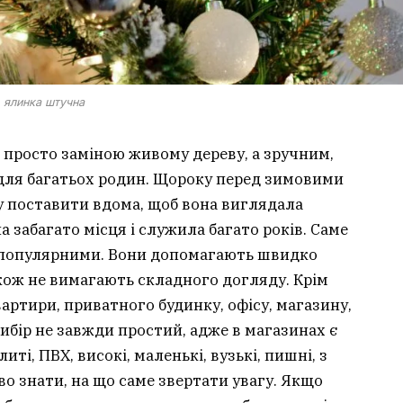
ялинка штучна
 просто заміною живому дереву, а зручним,
для багатьох родин. Щороку перед зимовими
 поставити вдома, щоб вона виглядала
а забагато місця і служила багато років. Саме
 популярними. Вони допомагають швидко
акож не вимагають складного догляду. Крім
вартири, приватного будинку, офісу, магазину,
ибір не завжди простий, адже в магазинах є
литі, ПВХ, високі, маленькі, вузькі, пишні, з
во знати, на що саме звертати увагу. Якщо