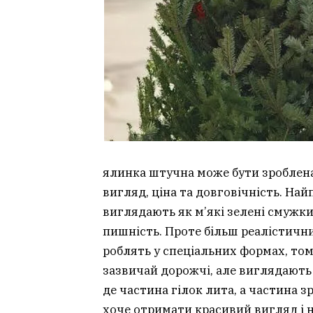
ялинка штучна може бути зроблена з
вигляд, ціна та довговічність. На
виглядають як м’які зелені смужки
пишність. Проте більш реалістичн
роблять у спеціальних формах, том
зазвичай дорожчі, але виглядають
де частина гілок лита, а частина з
хоче отримати красивий вигляд і н