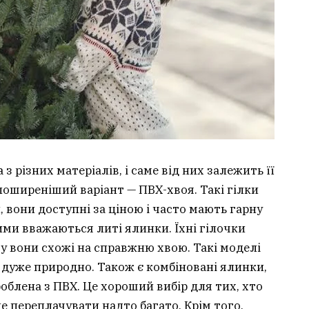
 різних матеріалів, і саме від них залежить її
йпоширеніший варіант — ПВХ-хвоя. Такі гілки
, вони доступні за ціною і часто мають гарну
ими вважаються литі ялинки. Їхні гілочки
у вони схожі на справжню хвою. Такі моделі
 дуже природно. Також є комбіновані ялинки,
роблена з ПВХ. Це хороший вибір для тих, хто
е переплачувати надто багато. Крім того,