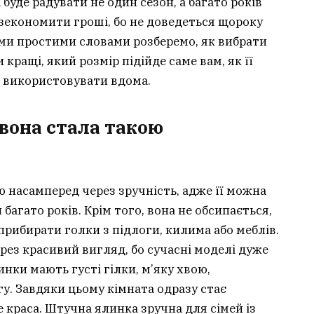
буде радувати не один сезон, а багато років
 зекономити гроші, бо не доведеться щороку
і ми простими словами розберемо, як вибрати
кращі, який розмір підійде саме вам, як її
о використовувати вдома.
вона стала такою
 насамперед через зручність, адже її можна
багато років. Крім того, вона не обсипається,
прибирати голки з підлоги, килима або меблів.
рез красивий вигляд, бо сучасні моделі дуже
инки мають густі гілки, м’яку хвою,
гу. Завдяки цьому кімната одразу стає
 краса. Штучна ялинка зручна для сімей із