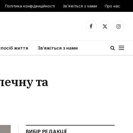
Політика конфіденційності
Зв’яжіться з нами
Про нас
Facebook
X
Instagr
(Twitter)
спосіб життя
Зв’яжіться з нами
печну та
ВИБІР РЕДАКЦІЇ