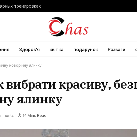
лярных тренировках
ення
Здоров’я
квітка
подарунок
Розваги
вічну новорічну ялинку
 вибрати красиву, без
чну ялинку
mments
14 Mins Read