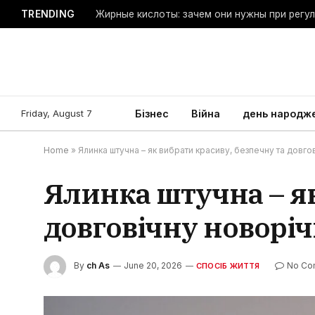
TRENDING
Жирные кислоты: зачем они нужны при регу
Friday, August 7
Бізнес
Війна
день народж
Home
»
Ялинка штучна – як вибрати красиву, безпечну та довго
Ялинка штучна – як
довговічну новорі
By
ch As
June 20, 2026
No Co
СПОСІБ ЖИТТЯ