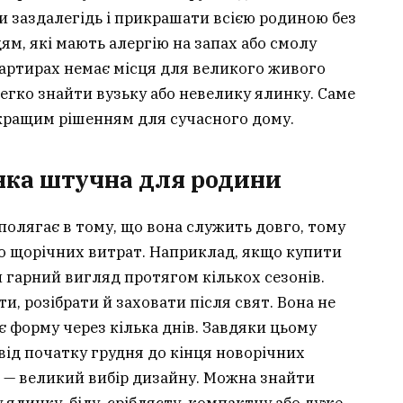
и заздалегідь і прикрашати всією родиною без
ям, які мають алергію на запах або смолу
квартирах немає місця для великого живого
егко знайти вузьку або невелику ялинку. Саме
йкращим рішенням для сучасного дому.
инка штучна для родини
полягає в тому, що вона служить довго, тому
о щорічних витрат. Наприклад, якщо купити
и гарний вигляд протягом кількох сезонів.
ти, розібрати й заховати після свят. Вона не
ає форму через кілька днів. Завдяки цьому
від початку грудня до кінця новорічних
а — великий вибір дизайну. Можна знайти
 ялинку, білу, сріблясту, компактну або дуже