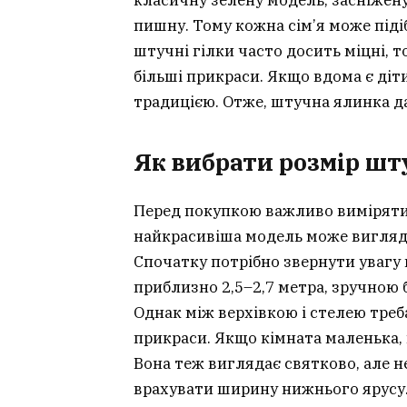
пишну. Тому кожна сім’я може підіб
штучні гілки часто досить міцні, то
більші прикраси. Якщо вдома є ді
традицією. Отже, штучна ялинка дар
Як вибрати розмір шт
Перед покупкою важливо виміряти 
найкрасивіша модель може вигляда
Спочатку потрібно звернути увагу 
приблизно 2,5–2,7 метра, зручною 
Однак між верхівкою і стелею треб
прикраси. Якщо кімната маленька,
Вона теж виглядає святково, але н
врахувати ширину нижнього ярусу.