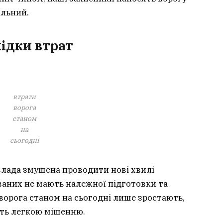
альний.
лідки втрат
втрати
ворога
станом
на
сьогодні
влада змушена проводити нові хвилі
зованих не мають належної підготовки та
ворога станом на сьогодні лише зростають,
ють легкою мішенню.