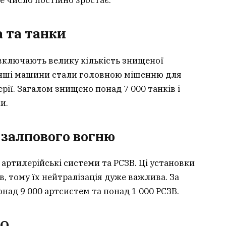
 це число постійно зростає.
 та танки
 включають велику кількість знищеної
 інші машини стали головною мішенню для
рії. Загалом знищено понад 7 000 танків і
и.
 залпового вогню
ртилерійські системи та РСЗВ. Ці установки
, тому їх нейтралізація дуже важлива. За
над 9 000 артсистем та понад 1 000 РСЗВ.
ПО