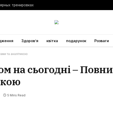
лярных тренировках
дження
Здоров’я
квітка
подарунок
Розваги
тами та аналітикою
ом на сьогодні – Повни
икою
s
5 Mins Read