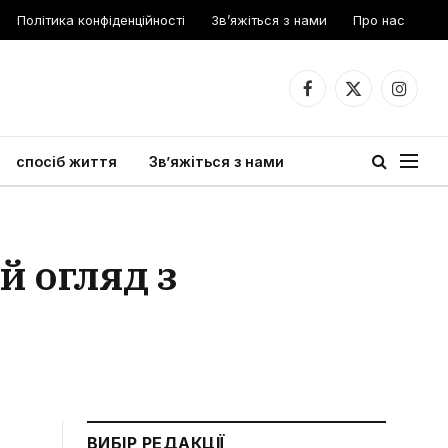
Політика конфіденційності
Зв’яжіться з нами
Про нас
Facebook
X
Instagr
(Twitter)
спосіб життя
Зв’яжіться з нами
й огляд з
ВИБІР РЕДАКЦІЇ