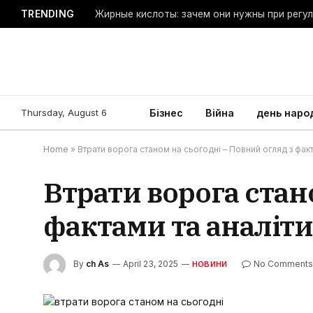
TRENDING
Жирные кислоты: зачем они нужны при регу
Thursday, August 6
Бізнес
Війна
день наро
Home
»
Втрати ворога станом на сьогодні – Повний огляд з фак
Втрати ворога стан
фактами та аналіт
By
ch As
April 23, 2025
No Comment
НОВИНИ