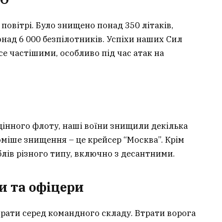
повітрі. Було знищено понад 350 літаків,
онад 6 000 безпілотників. Успіхи наших Сил
е частішими, особливо під час атак на
н
цінного флоту, наші воїни знищили декілька
міше знищення – це крейсер “Москва”. Крім
лів різного типу, включно з десантними.
и та офіцери
трати серед командного складу. Втрати ворога