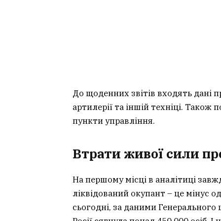
До щоденних звітів входять дані про
артилерії та іншій техніці. Також
пункти управління.
Втрати живої сили п
На першому місці в аналітиці зав
ліквідований окупант – це мінус о
сьогодні, за даними Генерального 