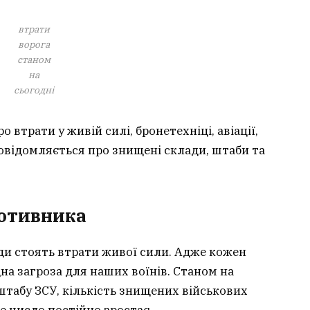
втрати
ворога
станом
на
сьогодні
 втрати у живій силі, бронетехніці, авіації,
 повідомляється про знищені склади, штаби та
ротивника
жди стоять втрати живої сили. Адже кожен
дна загроза для наших воїнів. Станом на
штабу ЗСУ, кількість знищених військових