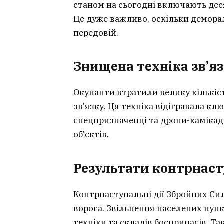
станом на сьогодні включають деся
Це дуже важливо, оскільки деморал
передовій.
Знищена техніка зв’яз
Окупанти втратили велику кількіст
зв’язку. Ця техніка відігравала клю
спецпризначенці та дрони-каміка
об’єктів.
Результати контрнаст
Контрнаступальні дії Збройних Сил
ворога. Звільнення населених пун
техніки та складів боєприпасів. Т