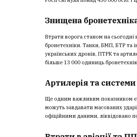
Росії сягнула понад 450 000 осіб. І
Знищена бронетехніка
Втрати ворога станом на сьогодні
бронетехніки. Танки, БМП, БТР та
українських дронів, ПТРК та артиле
більше 13 000 одиниць бронетехнік
Артилерія та системи
Ще одним важливим показником є а
можуть завдавати масованих ударів
офіційними даними, ліквідовано по
Втрати в авіації та П