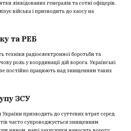
тки ліквідованих генералів та сотні офіцерів.
ізує війська і призводить до хаосу на
ку та РЕБ
ь техніки радіоелектронної боротьби та
чову роль у координації дій ворога. Українські
дзе постійно працюють над знищенням таких
упу ЗСУ
 України призводять до суттєвих втрат серед
ктів часто супроводжується знищенням
аким чином, наші захисники наносять ворогу