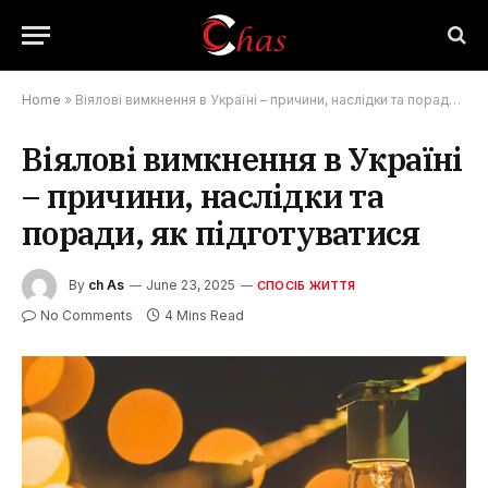
Home
»
Віялові вимкнення в Україні – причини, наслідки та поради, як підготуватися
Віялові вимкнення в Україні
– причини, наслідки та
поради, як підготуватися
By
ch As
June 23, 2025
СПОСІБ ЖИТТЯ
No Comments
4 Mins Read