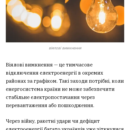
віялові вимкнення
Віялові вимкнення — це тимчасове
відключення електроенергії в окремих
районах за графіком. Такі заходи потрібні, коли
енергосистема країни не може забезпечити
стабільне електропостачання через
перевантаження або пошкодження.
Через війну, ракетні удари чи дефіцит
електроенергії багато українців уже зіткнулися