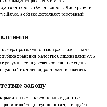
мых коммутаторах с PoE и VLAN-
оустойчивость и безопасность. Для хранения
eillance, а облако дополняет резервный
 влияния
 камер, протяжённостью трасс, высотными
(глубина хранения, качество), лицензиями VMS
т разумно: если урезать освещение сцены,
в нужный момент кадра может не хватить.
етствие закону
 нормам защиты персональных данных:
ограничивайте доступ по ролям, шифруйте