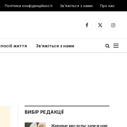
Політика конфіденційності
Зв’яжіться з нами
Про нас
Facebook
X
Instagr
(Twitter)
спосіб життя
Зв’яжіться з нами
ВИБІР РЕДАКЦІЇ
Жирные кислоты: зачем они