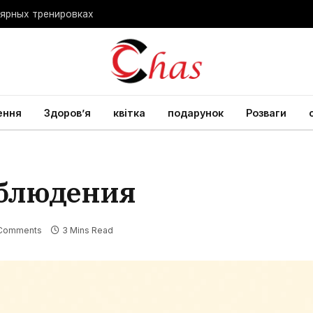
лярных тренировках
ення
Здоров’я
квітка
подарунок
Розваги
аблюдения
Comments
3 Mins Read