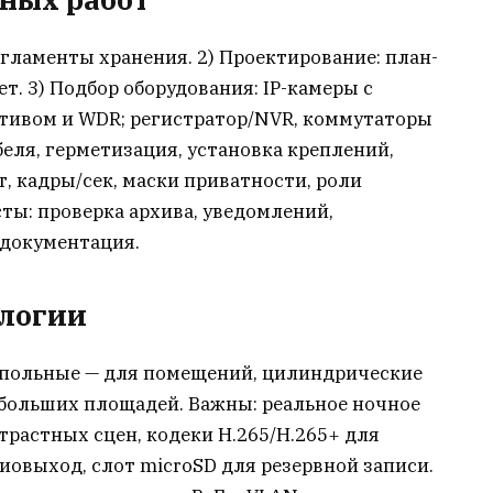
регламенты хранения. 2) Проектирование: план-
вет. 3) Подбор оборудования: IP-камеры с
тивом и WDR; регистратор/NVR, коммутаторы
беля, герметизация, установка креплений,
т, кадры/сек, маски приватности, роли
сты: проверка архива, уведомлений,
 документация.
ологии
купольные — для помещений, цилиндрические
 больших площадей. Важны: реальное ночное
растных сцен, кодеки H.265/H.265+ для
овыход, слот microSD для резервной записи.