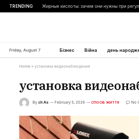
TRENDING
Жирные кислоты: зачем они нужны при регу
Friday, August 7
Бізнес
Війна
день народж
Home
»
установка видеонаблюдения
установка видеон
By
ch As
February 5, 2026
No 
СПОСІБ ЖИТТЯ