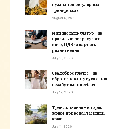
нужны при регулярных
тренировках
August 5, 2026
Митний калькулятор – як
правильно розрахувати
мито, ПДВ та вартість
розмитнення
July 13, 2026
Свадебное платье – як
обрати ідеальну сукню для
незабутнього весілля
July 12, 2026
Трансильвания – історія,
замки, природа і таємниці
краю
July 11, 2026