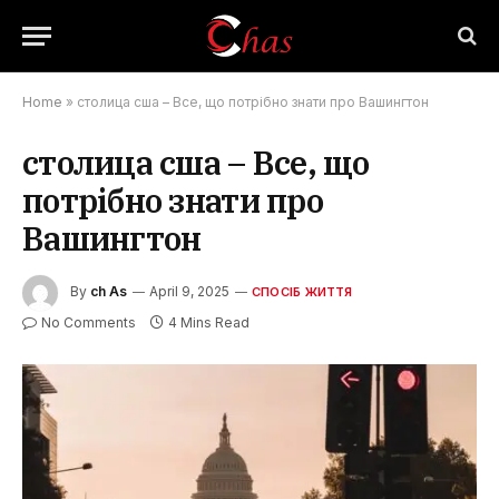
Home
»
столица сша – Все, що потрібно знати про Вашингтон
столица сша – Все, що
потрібно знати про
Вашингтон
By
ch As
April 9, 2025
СПОСІБ ЖИТТЯ
No Comments
4 Mins Read