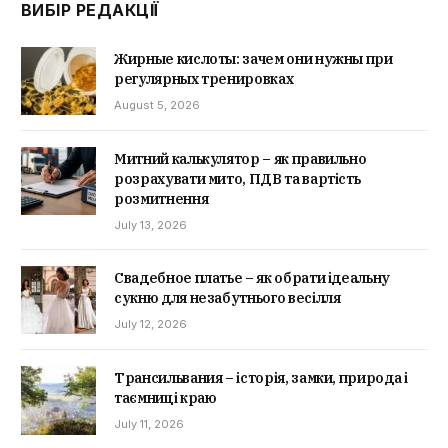
ВИБІР РЕДАКЦІЇ
Жирные кислоты: зачем они нужны при
регулярных тренировках
August 5, 2026
Митний калькулятор – як правильно
розрахувати мито, ПДВ та вартість
розмитнення
July 13, 2026
Свадебное платье – як обрати ідеальну
сукню для незабутнього весілля
July 12, 2026
Трансильвания – історія, замки, природа і
таємниці краю
July 11, 2026