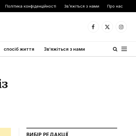
Політика конфіденційності
Зв’яжіться з нами
Про нас
Facebook
X
Instagr
(Twitter)
спосіб життя
Зв’яжіться з нами
із
ВИБІР РЕДАКЦІЇ