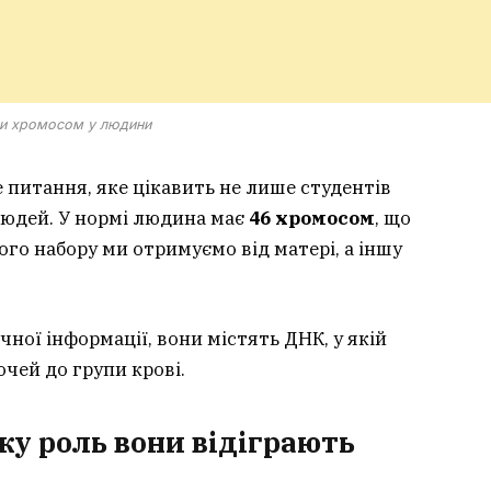
ки хромосом у людини
 питання, яке цікавить не лише студентів
 людей. У нормі людина має
46 хромосом
, що
ого набору ми отримуємо від матері, а іншу
ної інформації, вони містять ДНК, у якій
очей до групи крові.
ку роль вони відіграють