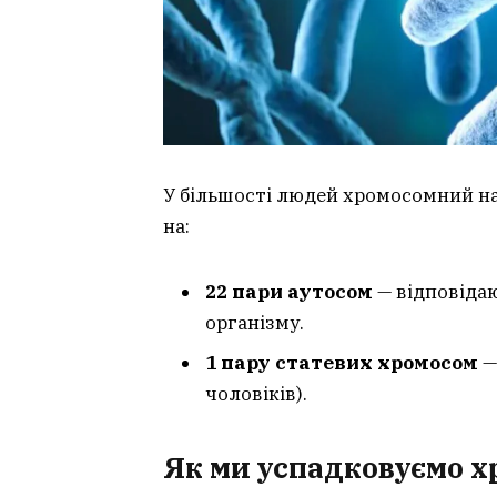
У більшості людей хромосомний на
на:
22 пари аутосом
— відповідают
організму.
1 пару статевих хромосом
—
чоловіків).
Як ми успадковуємо 