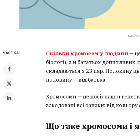
скіль
Скільки хромосом у людини
— це
ЧАСТКА
біології, а й багатьох допитливих
складаються з 23 пар. Половину ць
половину — від батька.
Хромосоми — це носії нашої генетич
закодовані всі ознаки: від кольору 
Що таке хромосоми і я