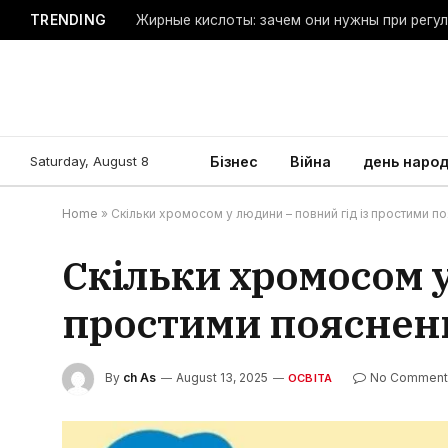
TRENDING
Жирные кислоты: зачем они нужны при регу
Saturday, August 8
Бізнес
Війна
день наро
Home
»
Скільки хромосом у людини – повний гід із простими 
Скільки хромосом у
простими поясне
By
ch As
August 13, 2025
No Comment
ОСВІТА