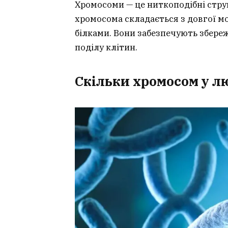
Хромосоми — це ниткоподібні струк
хромосома складається з довгої м
білками. Вони забезпечують збереж
поділу клітин.
Скільки хромосом у л