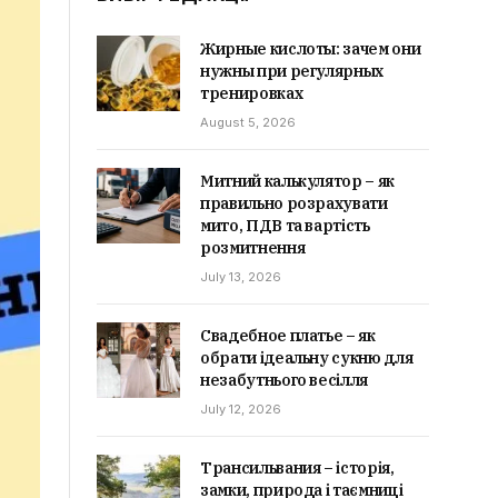
Жирные кислоты: зачем они
нужны при регулярных
тренировках
August 5, 2026
Митний калькулятор – як
правильно розрахувати
мито, ПДВ та вартість
розмитнення
July 13, 2026
Свадебное платье – як
обрати ідеальну сукню для
незабутнього весілля
July 12, 2026
Трансильвания – історія,
замки, природа і таємниці