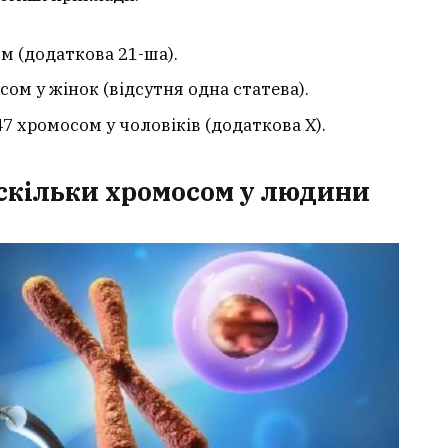
м (додаткова 21-ша).
ом у жінок (відсутня одна статева).
7 хромосом у чоловіків (додаткова X).
 скільки хромосом у людини