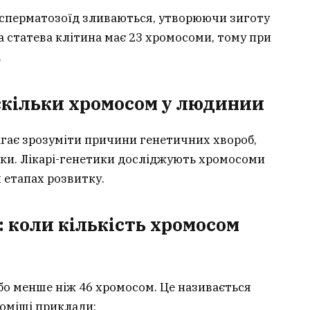
і сперматозоїд зливаються, утворюючи зиготу
 статева клітина має 23 хромосоми, тому при
.
скільки хромосом у людинии
гає зрозуміти причини генетичних хвороб,
ки. Лікарі-генетики досліджують хромосоми
 етапах розвитку.
: коли кількість хромосом
бо менше ніж 46 хромосом. Це називається
доміші приклади: