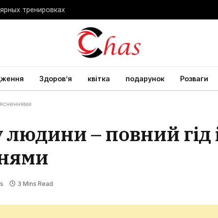
лярных тренировках
дження
Здоров’я
квітка
подарунок
Розваги
поясненнями
 людини – повний гід 
ннями
s
3 Mins Read