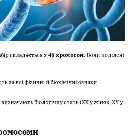
бір складається з
46 хромосом
. Вони поділені
ь за всі фізичні й біохімічні ознаки
 визначають біологічну стать (XX у жінок, XY у
хромосоми