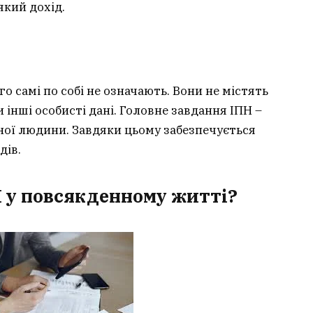
який дохід.
го самі по собі не означають. Вони не містять
 інші особисті дані. Головне завдання ІПН –
ої людини. Завдяки цьому забезпечується
дів.
Н у повсякденному житті?