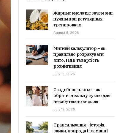
Жирные кислоты: зачем они
нужны при регулярных
тренировках
August 5, 2026
Митний калькулятор – як
правильно розрахувати
мито, ПДВ та вартість
розмитнення
July 13, 2026
Свадебное платье – як
обрати ідеальну сукню для
незабутнього весілля
July 12, 2026
Трансильвания – історія,
замки, природа і таємниці