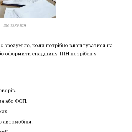
що таке іпн
ає зрозуміло, коли потрібно влаштуватися на
або оформити спадщину. ІПН потрібен у
ворів.
ва або ФОП.
ках.
о автомобіля.