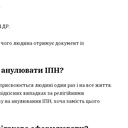
.
1ДР.
я чого людина отримує документ із
 анулювати ІПН?
 присвоюється людині один раз і на все життя.
рідкісних випадках за релігійними
 на анулювання ІПН, хоча замість цього