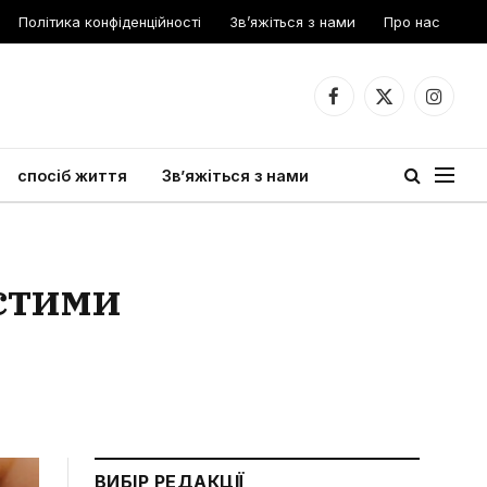
Політика конфіденційності
Зв’яжіться з нами
Про нас
Facebook
X
Instagr
(Twitter)
спосіб життя
Зв’яжіться з нами
остими
ВИБІР РЕДАКЦІЇ