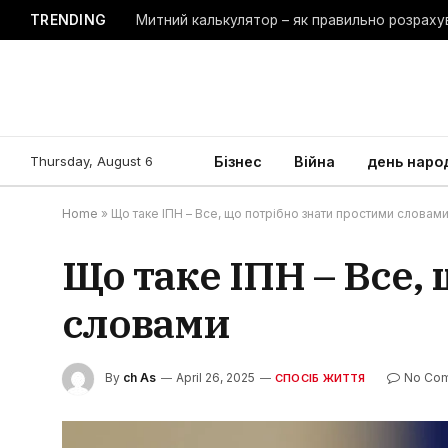
TRENDING
Thursday, August 6
Бізнес
Війна
день наро
Home
»
Що таке ІПН – Все, що потрібно знати простими словам
Що таке ІПН – Все,
словами
By
ch As
April 26, 2025
No Co
СПОСІБ ЖИТТЯ