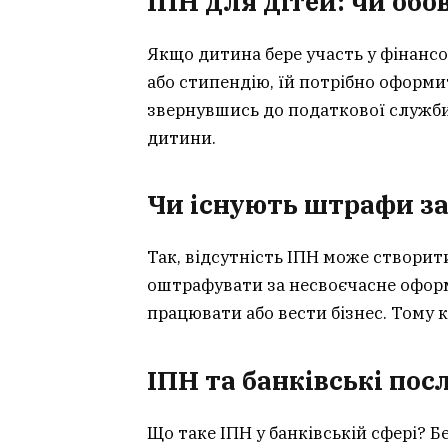
ІПН для дітей: чи об
Якщо дитина бере участь у фінанс
або стипендію, їй потрібно оформи
звернувшись до податкової служби
дитини.
Чи існують штрафи за
Так, відсутність ІПН може створи
оштрафувати за несвоєчасне оформ
працювати або вести бізнес. Тому
ІПН та банківські пос
Що таке ІПН у банківській сфері? 