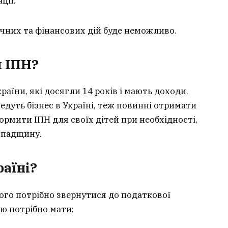
ції.
чних та фінансових дій буде неможливо.
и ІПН?
аїни, які досягли 14 років і мають доходи.
едуть бізнес в Україні, теж повинні отримати
ормити ІПН для своїх дітей при необхідності,
спадщину.
раїні?
ого потрібно звернутися до податкової
ою потрібно мати: