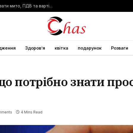
Митний калькулятор – як правильно розрахувати мито, ПДВ та вартість розмитнення
дження
Здоров’я
квітка
подарунок
Розваги
и
 що потрібно знати пр
mments
4 Mins Read