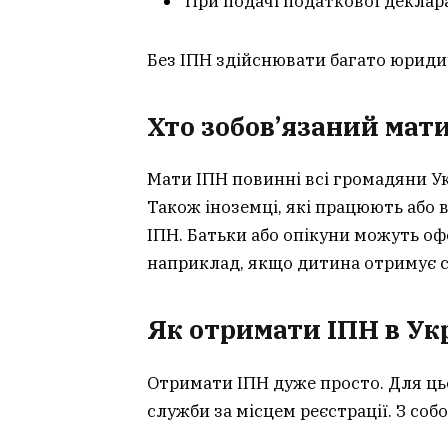
При подачі податкової деклара
Без ІПН здійснювати багато юриди
Хто зобов’язаний мат
Мати ІПН повинні всі громадяни Укр
Також іноземці, які працюють або в
ІПН. Батьки або опікуни можуть оф
наприклад, якщо дитина отримує 
Як отримати ІПН в Ук
Отримати ІПН дуже просто. Для ць
служби за місцем реєстрації. З соб