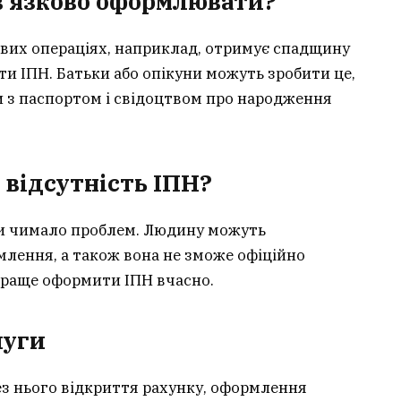
ов’язково оформлювати?
ових операціях, наприклад, отримує спадщину
ти ІПН. Батьки або опікуни можуть зробити це,
 з паспортом і свідоцтвом про народження
 відсутність ІПН?
ти чимало проблем. Людину можуть
лення, а також вона не зможе офіційно
 краще оформити ІПН вчасно.
луги
Без нього відкриття рахунку, оформлення