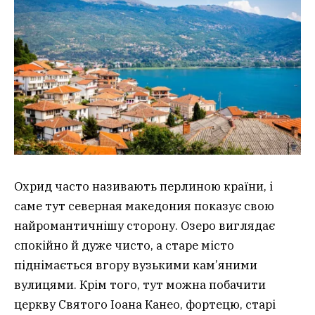
Охрид часто називають перлиною країни, і
саме тут северная македония показує свою
найромантичнішу сторону. Озеро виглядає
спокійно й дуже чисто, а старе місто
піднімається вгору вузькими кам’яними
вулицями. Крім того, тут можна побачити
церкву Святого Іоана Канео, фортецю, старі