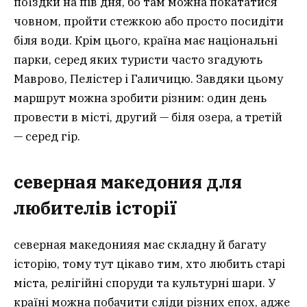
поїздки на пів дня, бо там можна покататися
човном, пройти стежкою або просто посидіти
біля води. Крім цього, країна має національні
парки, серед яких туристи часто згадують
Маврово, Пелістер і Галичицю. Завдяки цьому
маршрут можна зробити різним: один день
провести в місті, другий — біля озера, а третій
— серед гір.
северная македония для
любителів історії
северная македонияя має складну й багату
історію, тому тут цікаво тим, хто любить старі
міста, релігійні споруди та культурні шари. У
країні можна побачити сліди різних епох, адже