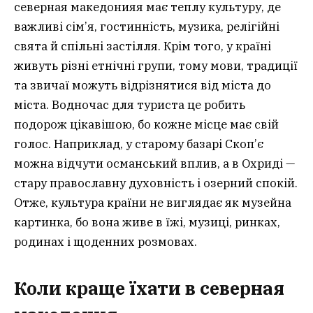
северная македонияя має теплу культуру, де
важливі сім’я, гостинність, музика, релігійні
свята й спільні застілля. Крім того, у країні
живуть різні етнічні групи, тому мови, традиції
та звичаї можуть відрізнятися від міста до
міста. Водночас для туриста це робить
подорож цікавішою, бо кожне місце має свій
голос. Наприклад, у старому базарі Скоп’є
можна відчути османський вплив, а в Охриді —
стару православну духовність і озерний спокій.
Отже, культура країни не виглядає як музейна
картинка, бо вона живе в їжі, музиці, ринках,
родинах і щоденних розмовах.
Коли краще їхати в северная