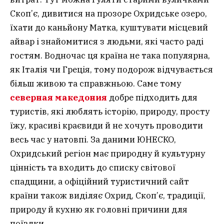
Скоп’є, дивитися на прозоре Охридське озеро,
їхати до каньйону Матка, куштувати місцевий
айвар і знайомитися з людьми, які часто раді
гостям. Водночас ця країна не така популярна,
як Італія чи Греція, тому подорож відчувається
більш живою та справжньою. Саме тому
северная македония
добре підходить для
туристів, які люблять історію, природу, просту
їжу, красиві краєвиди й не хочуть проводити
весь час у натовпі. За даними ЮНЕСКО,
Охридський регіон має природну й культурну
цінність та входить до списку світової
спадщини, а офіційний туристичний сайт
країни також виділяє Охрид, Скоп’є, традиції,
природу й кухню як головні причини для
поїздки.