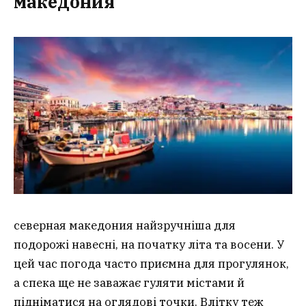
македония
северная македония найзручніша для
подорожі навесні, на початку літа та восени. У
цей час погода часто приємна для прогулянок,
а спека ще не заважає гуляти містами й
підніматися на оглядові точки. Влітку теж