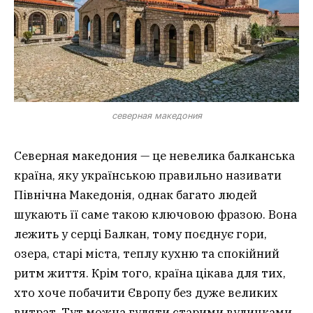
северная македония
Северная македония — це невелика балканська
країна, яку українською правильно називати
Північна Македонія, однак багато людей
шукають її саме такою ключовою фразою. Вона
лежить у серці Балкан, тому поєднує гори,
озера, старі міста, теплу кухню та спокійний
ритм життя. Крім того, країна цікава для тих,
хто хоче побачити Європу без дуже великих
витрат. Тут можна гуляти старими вуличками