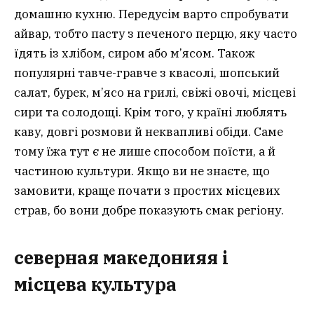
домашню кухню. Передусім варто спробувати
айвар, тобто пасту з печеного перцю, яку часто
їдять із хлібом, сиром або м’ясом. Також
популярні тавче-гравче з квасолі, шопський
салат, бурек, м’ясо на грилі, свіжі овочі, місцеві
сири та солодощі. Крім того, у країні люблять
каву, довгі розмови й неквапливі обіди. Саме
тому їжа тут є не лише способом поїсти, а й
частиною культури. Якщо ви не знаєте, що
замовити, краще почати з простих місцевих
страв, бо вони добре показують смак регіону.
северная македонияя і
місцева культура