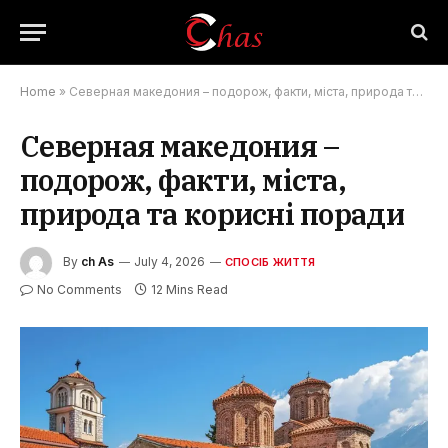
Home
»
Северная македония – подорож, факти, міста, природа та корисні поради
Северная македония –
подорож, факти, міста,
природа та корисні поради
By
ch As
July 4, 2026
СПОСІБ ЖИТТЯ
No Comments
12 Mins Read