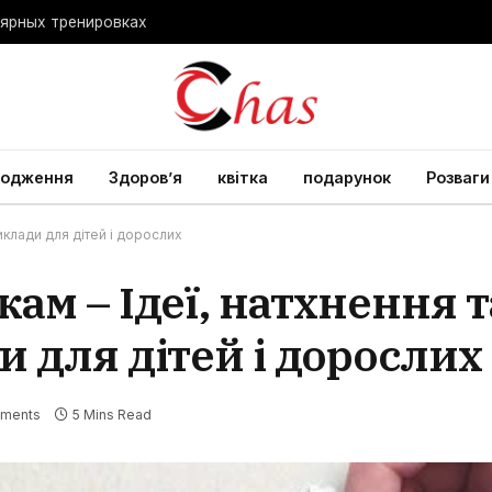
лярных тренировках
родження
Здоров’я
квітка
подарунок
Розваги
иклади для дітей і дорослих
ам – Ідеї, натхнення т
 для дітей і дорослих
ments
5 Mins Read