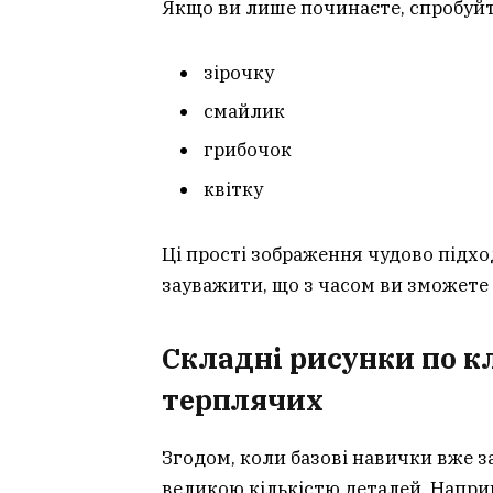
Якщо ви лише починаєте, спробуй
зірочку
смайлик
грибочок
квітку
Ці прості зображення чудово підх
зауважити, що з часом ви зможете
Складні рисунки по к
терплячих
Згодом, коли базові навички вже з
великою кількістю деталей. Наприк