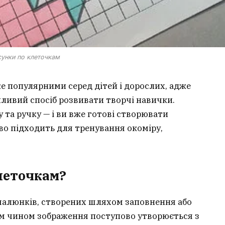
сунки по клеточкам
е популярними серед дітей і дорослих, адже
пливий спосіб розвивати творчі навички.
 та ручку — і ви вже готові створювати
о підходить для тренування окоміру,
леточкам?
малюнків, створених шляхом заповнення або
им чином зображення поступово утворюється з