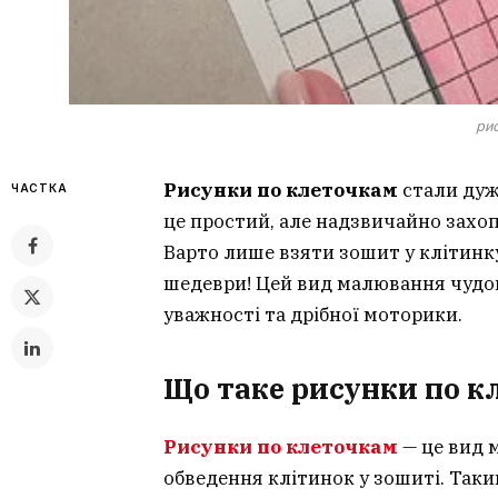
ри
Рисунки по клеточкам
стали дуж
ЧАСТКА
це простий, але надзвичайно захо
Варто лише взяти зошит у клітинку
шедеври! Цей вид малювання чудов
уважності та дрібної моторики.
Що таке рисунки по к
Рисунки по клеточкам
— це вид 
обведення клітинок у зошиті. Так