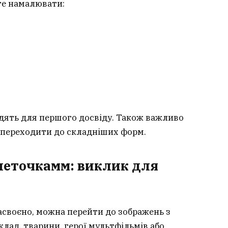
те намалювати:
одять для першого досвіду. Також важливо
 переходити до складніших форм.
леточкамм: виклик для
асвоєно, можна перейти до зображень з
лад, тварини, герої мультфільмів або