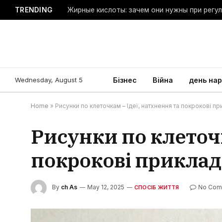
TRENDING
Жирные кислоты: зачем они нужны при регу
Wednesday, August 5
Бізнес
Війна
день на
Home
»
Рисунки по клеточкам – Ідеї, натхнення та покрокові пр
Рисунки по клеточк
покрокові приклади
By
ch As
May 12, 2025
No Com
СПОСІБ ЖИТТЯ