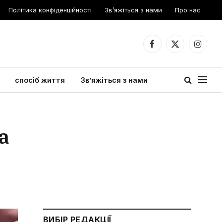
Політика конфіденційності
Зв’яжіться з нами
Про нас
Facebook
X
Instagr
(Twitter)
спосіб життя
Зв’яжіться з нами
а
ВИБІР РЕДАКЦІЇ