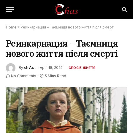
Home
»
Реинкарнация – Таємниця нового життя після смерті
Реинкарнация – Таємниця
нового життя після смерті
By
ch As
April 18, 2025
СПОСІБ ЖИТТЯ
No Comments
5 Mins Read