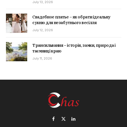
July 13, 2026
Свадебное платье – як обрати ідеальну
сукню для незабутнього весілля
July 12, 2026
Трансильвания – історія, замки, природа і
таємниці краю
July 11, 2026
Facebook
X
LinkedIn