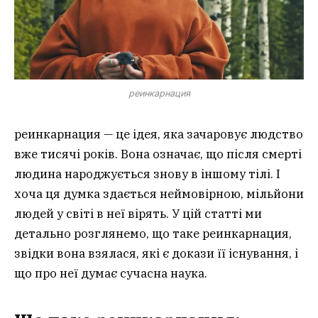
реинкарнация
реинкарнация — це ідея, яка зачаровує людство
вже тисячі років. Вона означає, що після смерті
людина народжується знову в іншому тілі. І
хоча ця думка здається неймовірною, мільйони
людей у світі в неї вірять. У цій статті ми
детально розглянемо, що таке реинкарнация,
звідки вона взялася, які є докази її існування, і
що про неї думає сучасна наука.