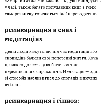
«Хмарний атлас» показано, як душі мандрують
у часі. Також багато популярних книг з теми
саморозвитку торкаються ідеї переродження.
реинкарнация
в снах і
медитаціях
Деякі люди кажуть, що під час медитацій або
сновидінь бачили свої попередні життя. Хоча
це важко довести, для багатьох такі
переживання є справжніми. Медитація — один
зі способів наблизитися до спогадів минулих
втілень.
реинкарнация
і гіпноз: