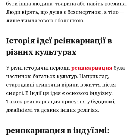
бути інша людина, тварина або навіть рослина.
Люди вірять, що душа є безсмертною, а тіло —
лише тимчасовою оболонкою.
Історія ідеї реінкарнації в
різних культурах
У різні історичні періоди
реинкарнация
була
частиною багатьох культур. Наприклад,
стародавні єгиптяни вірили в життя після
смерті. В Індії ця ідея є основою індуїзму.
Також реинкарнация присутня у буддизмі,
джайнізмі та деяких інших релігіях.
реинкарнация
в індуїзмі: