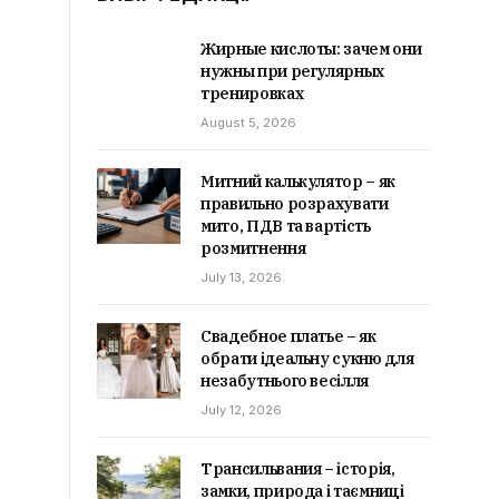
Жирные кислоты: зачем они
нужны при регулярных
тренировках
August 5, 2026
Митний калькулятор – як
правильно розрахувати
мито, ПДВ та вартість
розмитнення
July 13, 2026
Свадебное платье – як
обрати ідеальну сукню для
незабутнього весілля
July 12, 2026
Трансильвания – історія,
замки, природа і таємниці