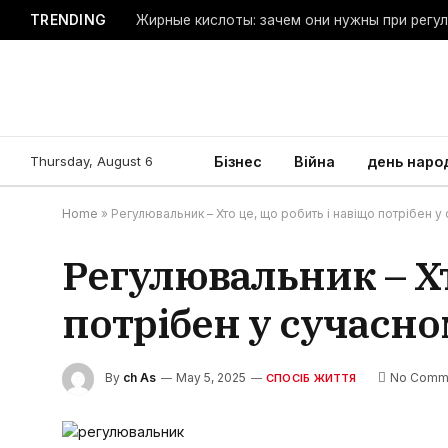
TRENDING
Жирные кислоты: зачем они нужны при регу
Thursday, August 6
Бізнес
Війна
день наро
Home
»
Регулювальник – Хто це, що робить і навіщо потрібен у 
Регулювальник – Хт
потрібен у сучасном
By
ch As
May 5, 2025
No Comm
СПОСІБ ЖИТТЯ