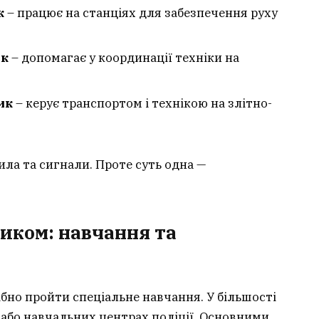
к
– працює на станціях для забезпечення руху
ик
– допомагає у координації техніки на
ик
– керує транспортом і технікою на злітно-
ила та сигнали. Проте суть одна —
иком: навчання та
бно пройти спеціальне навчання. У більшості
 або навчальних центрах поліції. Основними