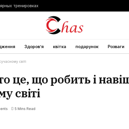
лярных тренировках
дження
Здоров’я
квітка
подарунок
Розваги
сучасному світі
о це, що робить і наві
у світі
ents
5 Mins Read