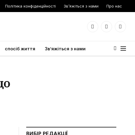
Політика конфіденційності
Зв’яжіться з нами
Про нас
Facebook
X
Instagr
(Twitter)
спосіб життя
Зв’яжіться з нами
що
ВИБІР РЕДАКЦІЇ