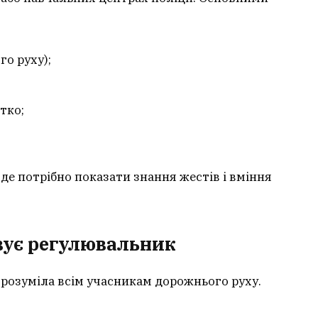
о руху);
тко;
 де потрібно показати знання жестів і вміння
вує регулювальник
зрозуміла всім учасникам дорожнього руху.