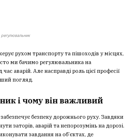
регулювальник
керує рухом транспорту та пішоходів у місцях,
асто ми бачимо регулювальника на
 час аварій. Але насправді роль цієї професії
рший погляд.
ник і чому він важливий
 забезпечує безпеку дорожнього руху. Завдяки
ти заторів, аварій та непорозумінь на дорозі.
конувати завдання на об’єктах, де