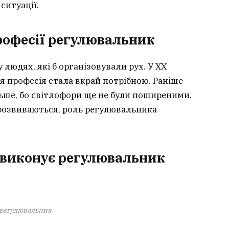
ситуації.
рофесії регулювальник
 людях, які б організовували рух. У XX
ця професія стала вкрай потрібною. Раніше
льше, бо світлофори ще не були поширеними.
 розвиваються, роль регулювальника
і виконує регулювальник
регулювальник