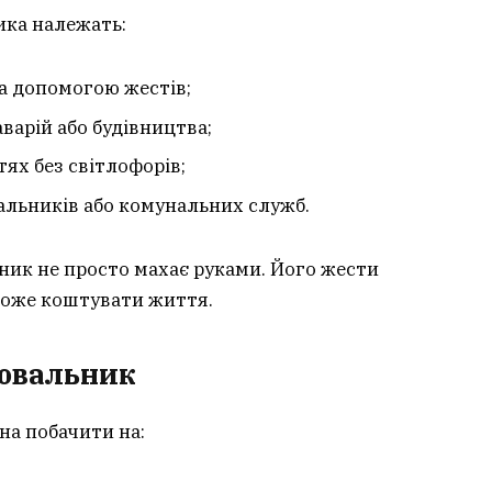
ика належать:
а допомогою жестів;
аварій або будівництва;
тях без світлофорів;
вальників або комунальних служб.
ник не просто махає руками. Його жести
може коштувати життя.
лювальник
на побачити на: