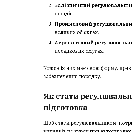
Залізничний регулювальни
поїздів.
Промисловий регулювальн
великих об’єктах.
Аеропортовий регулювальн
посадкових смугах.
Кожен із них має свою форму, прав
забезпечення порядку.
Як стати регулювальн
підготовка
Щоб стати регулювальником, потрі
випадків це курси при автошколах