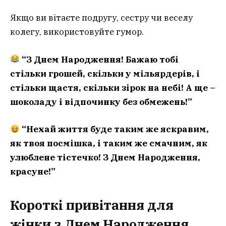
Якщо ви вітаєте подругу, сестру чи веселу
колегу, використовуйте гумор.
“З Днем Народження! Бажаю тобі
стільки грошей, скільки у мільярдерів, і
стільки щастя, скільки зірок на небі! А ще –
шоколаду і відпочинку без обмежень!”
“Нехай життя буде таким же яскравим,
як твоя посмішка, і таким же смачним, як
улюблене тістечко! З Днем Народження,
красуне!”
Короткі привітання для
жінки з Днем Народження