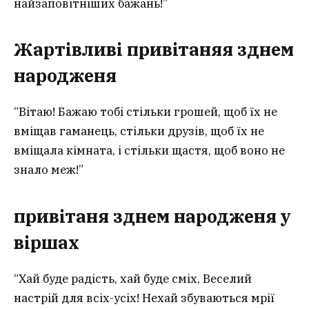
найзаповітніших бажань!”
Жартівливі привітаня
я
зднем
народженя
“Вітаю! Бажаю тобі стільки грошей, щоб їх не
вміщав гаманець, стільки друзів, щоб їх не
вміщала кімната, і стільки щастя, щоб воно не
знало меж!”
привітаня зднем народженя
у
віршах
“Хай буде радість, хай буде сміх, Веселий
настрій для всіх-усіх! Нехай збуваються мрії