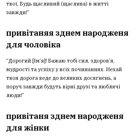
твої, Будь щасливий (щаслива) в житті
завжди!”
привітаня
я
зднем народженя
для чоловіка
“Дорогий [Ім’я]! Бажаю тобі сил, здоров’я,
мудрості та успіху у всіх починаннях. Нехай
твоя дорога веде до великих досягнень, а
поруч завжди будуть вірні друзі та люблячі
люди!”
привітаня зднем народженя
для жінки