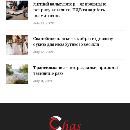
Митний калькулятор – як правильно
розрахувати мито, ПДВ та вартість
розмитнення
July 13, 2026
Свадебное платье – як обрати ідеальну
сукню для незабутнього весілля
July 12, 2026
Трансильвания – історія, замки, природа і
таємниці краю
July 11, 2026