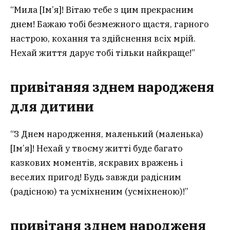
“Мила [Ім’я]! Вітаю тебе з цим прекрасним
днем! Бажаю тобі безмежного щастя, гарного
настрою, кохання та здійснення всіх мрій.
Нехай життя дарує тобі тільки найкраще!”
привітаняя зднем народженя
для дитини
“З Днем народження, маленький (маленька)
[Ім’я]! Нехай у твоєму житті буде багато
казкових моментів, яскравих вражень і
веселих пригод! Будь завжди радісним
(радісною) та усміхненим (усміхненою)!”
привітаня зднем народженя