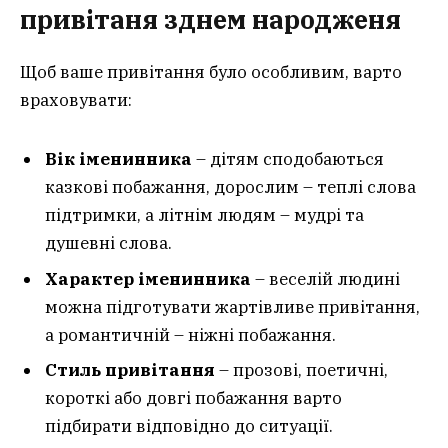
привітаня зднем народженя
Щоб ваше привітання було особливим, варто
враховувати:
Вік іменинника
– дітям сподобаються
казкові побажання, дорослим – теплі слова
підтримки, а літнім людям – мудрі та
душевні слова.
Характер іменинника
– веселій людині
можна підготувати жартівливе привітання,
а романтичній – ніжні побажання.
Стиль привітання
– прозові, поетичні,
короткі або довгі побажання варто
підбирати відповідно до ситуації.