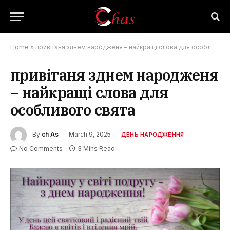
Home
»
привітаня зднем народженя – найкращі слова для особливого свята
привітаня зднем народженя
– найкращі слова для
особливого свята
By
ch As
March 9, 2025
ДЕНЬ НАРОДЖЕННЯ
No Comments
3 Mins Read