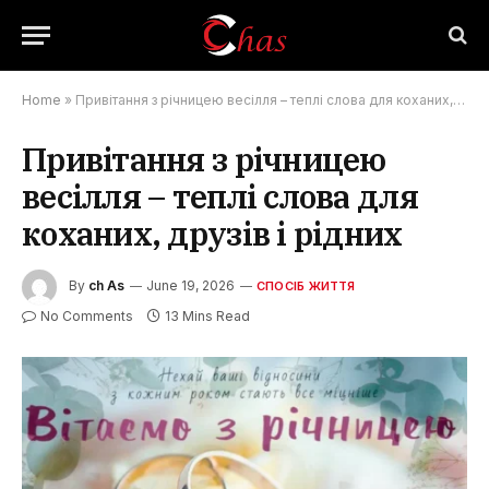
Home
»
Привітання з річницею весілля – теплі слова для коханих, друзів і рідних
Привітання з річницею
весілля – теплі слова для
коханих, друзів і рідних
By
ch As
June 19, 2026
СПОСІБ ЖИТТЯ
No Comments
13 Mins Read