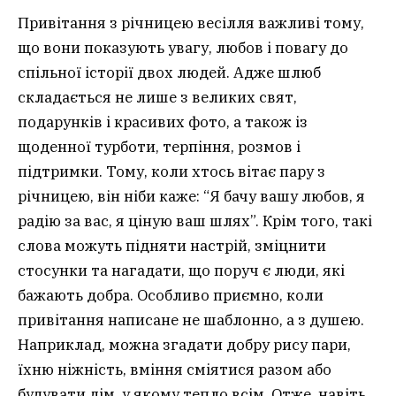
Привітання з річницею весілля важливі тому,
що вони показують увагу, любов і повагу до
спільної історії двох людей. Адже шлюб
складається не лише з великих свят,
подарунків і красивих фото, а також із
щоденної турботи, терпіння, розмов і
підтримки. Тому, коли хтось вітає пару з
річницею, він ніби каже: “Я бачу вашу любов, я
радію за вас, я ціную ваш шлях”. Крім того, такі
слова можуть підняти настрій, зміцнити
стосунки та нагадати, що поруч є люди, які
бажають добра. Особливо приємно, коли
привітання написане не шаблонно, а з душею.
Наприклад, можна згадати добру рису пари,
їхню ніжність, вміння сміятися разом або
будувати дім, у якому тепло всім. Отже, навіть