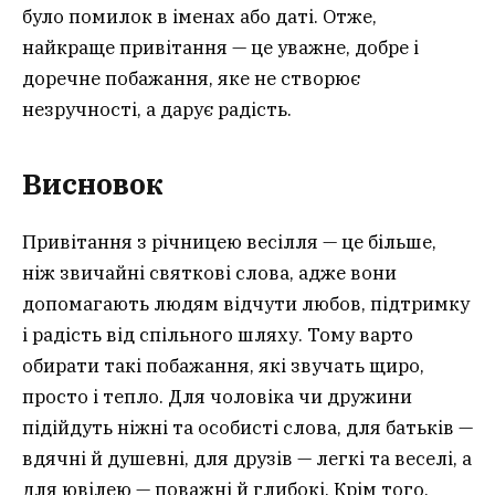
було помилок в іменах або даті. Отже,
найкраще привітання — це уважне, добре і
доречне побажання, яке не створює
незручності, а дарує радість.
Висновок
Привітання з річницею весілля — це більше,
ніж звичайні святкові слова, адже вони
допомагають людям відчути любов, підтримку
і радість від спільного шляху. Тому варто
обирати такі побажання, які звучать щиро,
просто і тепло. Для чоловіка чи дружини
підійдуть ніжні та особисті слова, для батьків —
вдячні й душевні, для друзів — легкі та веселі, а
для ювілею — поважні й глибокі. Крім того,