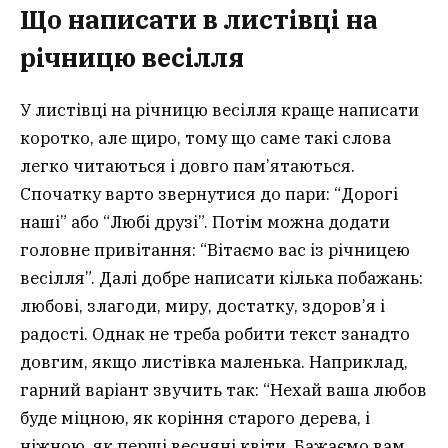
Що написати в листівці на
річницю весілля
У листівці на річницю весілля краще написати
коротко, але щиро, тому що саме такі слова
легко читаються і довго пам’ятаються.
Спочатку варто звернутися до пари: “Дорогі
наші” або “Любі друзі”. Потім можна додати
головне привітання: “Вітаємо вас із річницею
весілля”. Далі добре написати кілька побажань:
любові, злагоди, миру, достатку, здоров’я і
радості. Однак не треба робити текст занадто
довгим, якщо листівка маленька. Наприклад,
гарний варіант звучить так: “Нехай ваша любов
буде міцною, як коріння старого дерева, і
ніжною, як перші весняні квіти. Бажаємо вам