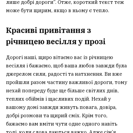
лише добрі дороги”. Отже, короткий текст теж
може бути щирим, якщо в ньому є тепло.
Красиві привітання з
річницею весілля у прозі
Дорогі наші, щиро вітаємо вас із річницею
весілля і бажаємо, щоб ваша любов завжди була
джерелом сили, радості та натхнення. Ви вже
пройшли разом частину важливої дороги, тому
нехай попереду буде ще більше світлих днів,
теплих обіймів і щасливих подій. Нехай у
вашому домі завжди живуть повага, довіра,
добрі розмови та щирий сміх. Крім того,
бажаємо вам вміти чути одне одного навіть
тоді, коли слова даються важко. Адже сім’я