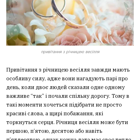
привітання з річницею весілля
Привітання з річницею весілля завжди мають
особливу силу, адже вони нагадують парі про
день, коли двоє людей сказали одне одному
важливе “так” і почали спільну дорогу. Тому в
такі моменти хочеться підібрати не просто
красиві слова, а щирі побажання, які
торкнуться серця. Річниця весілля може бути
першою, п’ятою, десятою або навіть
п’ятдесятою, однак кожна дата має своє тепло.