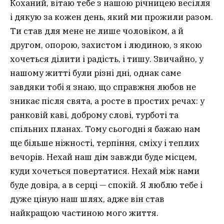
Коханий, вітаю тебе з нашою річницею весілля
і дякую за кожен день, який ми прожили разом.
Ти став для мене не лише чоловіком, а й
другом, опорою, захистом і людиною, з якою
хочеться ділити і радість, і тишу. Звичайно, у
нашому житті були різні дні, однак саме
завдяки тобі я знаю, що справжня любов не
зникає після свята, а росте в простих речах: у
ранковій каві, доброму слові, турботі та
спільних планах. Тому сьогодні я бажаю нам
ще більше ніжності, терпіння, сміху і теплих
вечорів. Нехай наш дім завжди буде місцем,
куди хочеться повертатися. Нехай між нами
буде довіра, а в серці — спокій. Я люблю тебе і
дуже ціную наш шлях, адже він став
найкращою частиною мого життя.