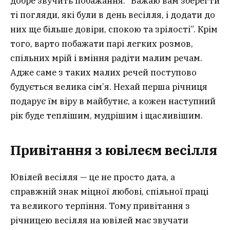
добре звучить побажання: “Бажаю вам зберегти
ті погляди, які були в день весілля, і додати до
них ще більше довіри, спокою та зрілості”. Крім
того, варто побажати парі легких розмов,
спільних мрій і вміння радіти малим речам.
Адже саме з таких малих речей поступово
будується велика сім’я. Нехай перша річниця
подарує їм віру в майбутнє, а кожен наступний
рік буде теплішим, мудрішим і щасливішим.
Привітання з ювілеєм весілля
Ювілей весілля — це не просто дата, а
справжній знак міцної любові, спільної праці
та великого терпіння. Тому привітання з
річницею весілля на ювілей має звучати