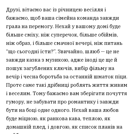
Друзі, вітаємо вас із річницею весілля і
бажаємо, щоб ваша сімейна команда завжди
грала на перемогу. Нехай у вашому домі буде
більше сміху, ніж суперечок, більше обіймів,
ніж образ, і більше смачної вечері, ніж питань
“що сьогодні їсти?”. Звичайно, шлюб — це не
завжди казка з музикою, адже іноді це ще й
пошук загублених ключів, вибір фільму на
вечір і чесна боротьба за останній шматок піци.
Проте саме такі дрібниці роблять життя живим
і веселим. Тому бажаємо вам зберігати почуття
гумору, не забувати про романтику і завжди
бути на боці одне одного. Нехай ваша любов
буде міцною, як ранкова кава, теплою, як
домашній плед, і довгою, як список планів на