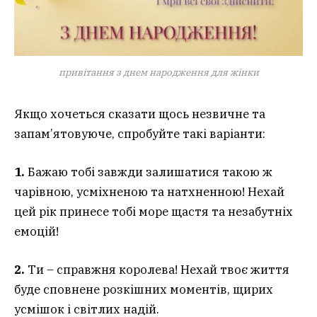
привітання з днем народження для жінки
Якщо хочеться сказати щось незвичне та
запам’ятовуюче, спробуйте такі варіанти:
1.
Бажаю тобі завжди залишатися такою ж
чарівною, усміхненою та натхненною! Нехай
цей рік принесе тобі море щастя та незабутніх
емоцій!
2.
Ти – справжня королева! Нехай твоє життя
буде сповнене розкішних моментів, щирих
усмішок і світлих надій.