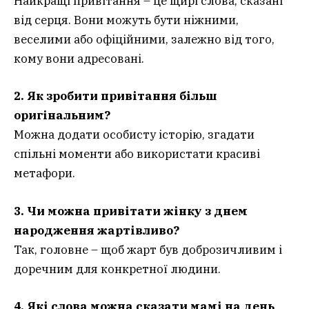
Найкращі привітання – це щирі слова, сказані
від серця. Вони можуть бути ніжними,
веселими або офіційними, залежно від того,
кому вони адресовані.
2. Як зробити привітання більш
оригінальним?
Можна додати особисту історію, згадати
спільні моменти або використати красиві
метафори.
3. Чи можна привітати жінку з днем
народження жартівливо?
Так, головне – щоб жарт був доброзичливим і
доречним для конкретної людини.
4. Які слова можна сказати мамі на день