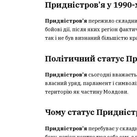
Придністров’я у 1990-
Придністров’я
пережило складний 
бойові дії, після яких регіон фак
так і не був визнаний більшістю кра
Політичний статус Пр
Придністров’я
сьогодні вважаєть
власний уряд, парламент і символ
територію як частину Молдови.
Чому статус Придністр
Придністров’я
перебуває у склад
боку, регіон контролює себе сам, а