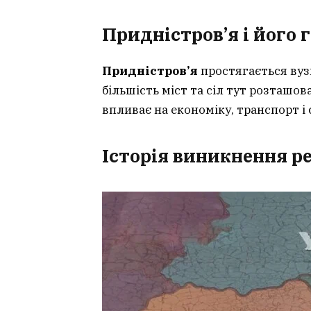
Придністров’я і його 
Придністров’я
простягається вузь
більшість міст та сіл тут розташов
впливає на економіку, транспорт і
Історія виникнення р