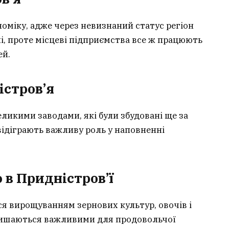
оміку, адже через невизнаний статус регіон
і, проте місцеві підприємства все ж працюють
ей.
істров’я
ликими заводами, які були збудовані ще за
 відіграють важливу роль у наповненні
 в Придністров’ї
я вирощуванням зернових культур, овочів і
залишаються важливими для продовольчої