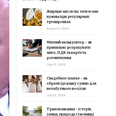
Жирные кислоты: зачем они
нужны при регулярных
тренировках
August 5, 2026
Митний калькулятор – як
правильно розрахувати
мито, ПДВ та вартість
розмитнення
July 13, 2026
Свадебное платье – як
обрати ідеальну сукню для
незабутнього весілля
July 12, 2026
Трансильвания – історія,
замки, природа і таємниці