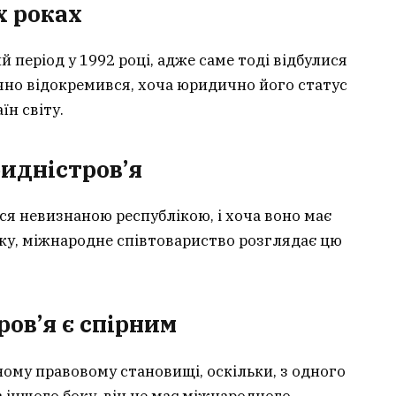
х роках
період у 1992 році, адже саме тоді відбулися
тично відокремився, хоча юридично його статус
їн світу.
идністров’я
ся невизнаною республікою, і хоча воно має
іку, міжнародне співтовариство розглядає цю
ов’я є спірним
ному правовому становищі, оскільки, з одного
 з іншого боку, він не має міжнародного