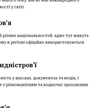
сті у світі.
ов’я
 різних національностей, адже тут живуть
тому в регіоні офіційно використовуються
идністров’ї
ність у школах, документах та медіа, і
т є різноманітним та водночас зрозумілим
в’я