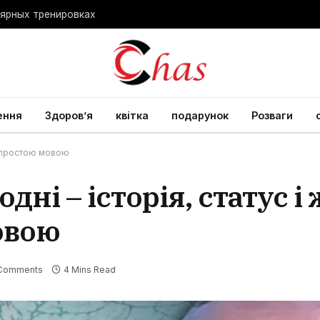
лярных тренировках
ення
Здоров’я
квітка
подарунок
Розваги
ну простою мовою
дні – історія, статус і
овою
Comments
4 Mins Read