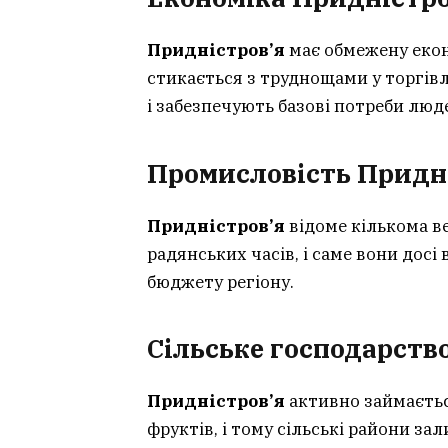
Придністров’я
має обмежену екон
стикається з труднощами у торгівл
і забезпечують базові потреби люд
Промисловість Придн
Придністров’я
відоме кількома ве
радянських часів, і саме вони досі
бюджету регіону.
Сільське господарство
Придністров’я
активно займаєтьс
фруктів, і тому сільські райони 