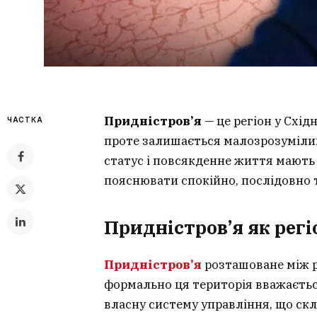
Придністров’я
— це регіон у Схід
ЧАСТКА
проте залишається малозрозумілим
статус і повсякденне життя мають 
пояснювати спокійно, послідовно 
Придністров’я як регі
Придністров’я
розташоване між р
формально ця територія вважаєтьс
власну систему управління, що скл