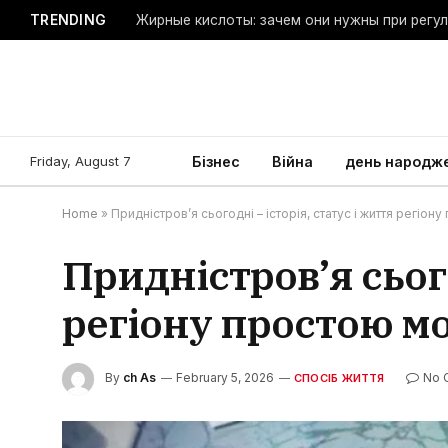
TRENDING
Жирные кислоты: зачем они нужны при регу
Friday, August 7
Бізнес
Війна
день народж
Home
»
Придністров’я сьогодні – історія, статус і життя регіо
Придністров’я сього
регіону простою м
By
ch As
February 5, 2026
No 
СПОСІБ ЖИТТЯ