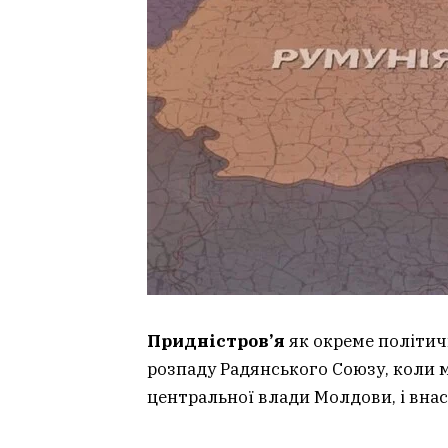
Придністров’я
як окреме політич
розпаду Радянського Союзу, коли 
центральної влади Молдови, і вна