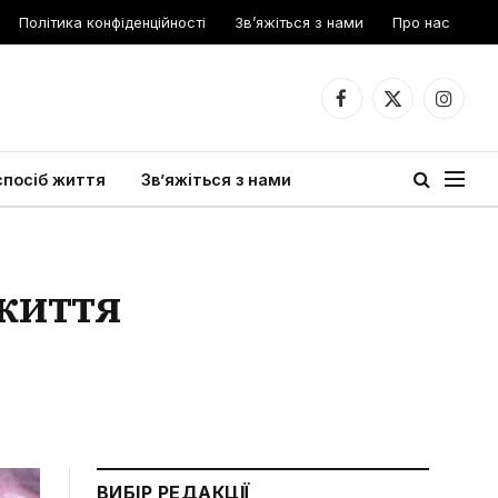
Політика конфіденційності
Зв’яжіться з нами
Про нас
Facebook
X
Instagr
(Twitter)
спосіб життя
Зв’яжіться з нами
 життя
ВИБІР РЕДАКЦІЇ