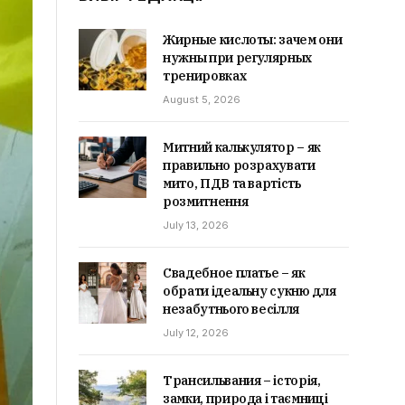
Жирные кислоты: зачем они
нужны при регулярных
тренировках
August 5, 2026
Митний калькулятор – як
правильно розрахувати
мито, ПДВ та вартість
розмитнення
July 13, 2026
Свадебное платье – як
обрати ідеальну сукню для
незабутнього весілля
July 12, 2026
Трансильвания – історія,
замки, природа і таємниці