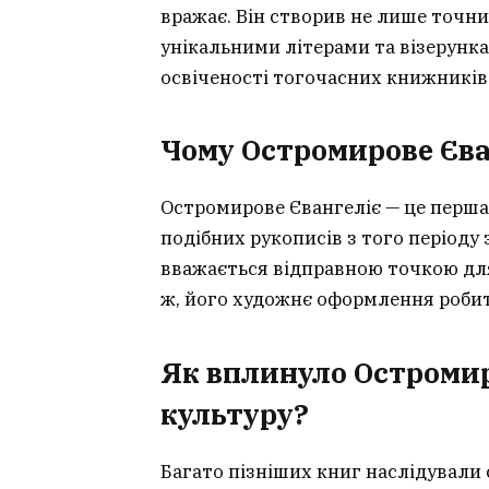
вражає. Він створив не лише точни
унікальними літерами та візерунка
освіченості тогочасних книжників
Чому Остромирове Єва
Остромирове Євангеліє — це перша
подібних рукописів з того періоду 
вважається відправною точкою для
ж, його художнє оформлення роби
Як вплинуло Остромир
культуру?
Багато пізніших книг наслідували