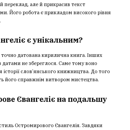
й переклад, але й прикрасив текст
ми. Його робота є прикладом високого рівня
.
нгеліє є унікальним?
 точно датована кирилична книга. Інших
з датами не збереглося. Саме тому воно
 історії слов’янського книжництва. До того
ть його справжнім витвором мистецтва.
ове Євангеліє на подальшу
 стиль Остромирового Євангелія. Завдяки