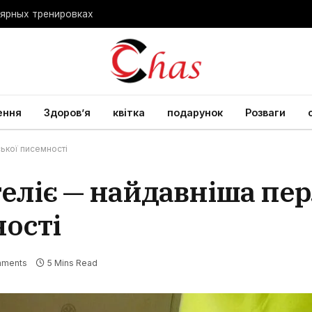
лярных тренировках
ення
Здоров’я
квітка
подарунок
Розваги
ької писемності
еліє — найдавніша пе
ності
mments
5 Mins Read