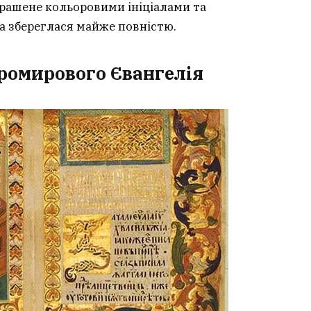
крашене кольоровими ініціалами та
а збереглася майже повністю.
тромирового Євангелія