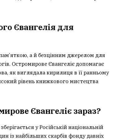
го Євангелія для
 пам’яткою, а й безцінним джерелом для
логів. Остромирове Євангеліє допомагає
ва, як виглядала кирилиця в її ранньому
исокий рівень книжкового мистецтва
мирове Євангеліє зараз?
зберігається у Російській національній
один із найбільших скарбів фонду давніх