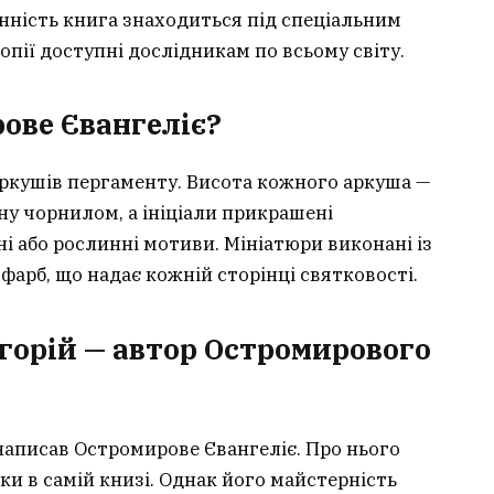
інність книга знаходиться під спеціальним
опії доступні дослідникам по всьому світу.
ове Євангеліє?
аркушів пергаменту. Висота кожного аркуша —
ну чорнилом, а ініціали прикрашені
 або рослинні мотиви. Мініатюри виконані із
фарб, що надає кожній сторінці святковості.
горій — автор Остромирового
написав Остромирове Євангеліє. Про нього
ки в самій книзі. Однак його майстерність