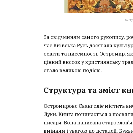
ост
За свідченням самого рукопису, роб
час Київська Русь досягала культур
освіти та писемності. Остромир, я
цінний внесок у християнську трад
стало великою подією.
Структура та зміст к
Остромирове Євангеліє містить вибр
Луки. Книга починається з посвяти
писаря. Вона написана старослов’
вмінням і увагою до деталей. Букви