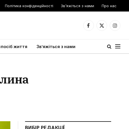
Політика конфіденційності
Зв’яжіться з нами
Про нас
Facebook
X
Instagr
(Twitter)
спосіб життя
Зв’яжіться з нами
рлина
ВИБІР РЕДАКЦІЇ