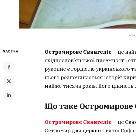
ост
Остромирове Євангеліє
— це най
ЧАСТКА
східнослов’янської писемності, ст
рукопис є гордістю українського т
нього розпочинається історія кир
майже тисяча років, його цінність 
Що таке Остромирове 
Остромирове Євангеліє
— це Єва
Остромир для церкви Святої Софії 