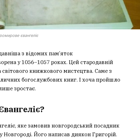
ромирове євангеліє
давніша з відомих пам’яток
ворена у 1056–1057 роках. Цей стародавній
а світового книжкового мистецтва. Саме з
иличних богослужбових книг. І хоча пройшло
лише зростає.
Євангеліє?
нгеліє, яке замовив новгородський посадник
у Новгороді. Його написав диякон Григорій.