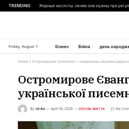
TRENDING
Жирные кислоты: зачем они нужны при регу
Friday, August 7
Бізнес
Війна
день народж
Home
»
Остромирове Євангеліє — найдавніша перлина українс
Остромирове Єванг
української писем
By
ch As
April 10, 2025
No Co
СПОСІБ ЖИТТЯ