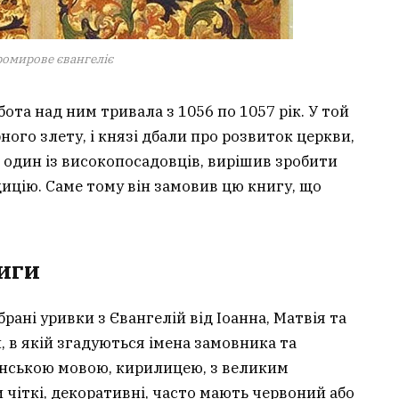
ромирове євангеліє
ота над ним тривала з 1056 по 1057 рік. У той
ного злету, і князі дбали про розвиток церкви,
к один із високопосадовців, вирішив зробити
ицію. Саме тому він замовив цю книгу, що
ниги
ані уривки з Євангелій від Іоанна, Матвія та
, в якій згадуються імена замовника та
янською мовою, кирилицею, з великим
 чіткі, декоративні, часто мають червоний або