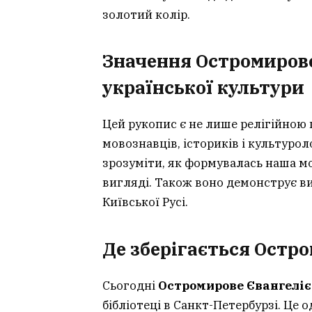
золотий колір.
Значення Остромирово
української культури
Цей рукопис є не лише релігійною
мовознавців, істориків і культуро
зрозуміти, як формувалась наша мо
вигляді. Також воно демонструє в
Київської Русі.
Де зберігається Остро
Сьогодні
Остромирове Євангеліє
бібліотеці в Санкт-Петербурзі. Це 