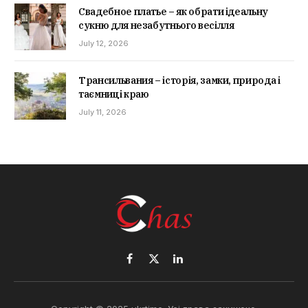
Свадебное платье – як обрати ідеальну
сукню для незабутнього весілля
July 12, 2026
Трансильвания – історія, замки, природа і
таємниці краю
July 11, 2026
Facebook
X
LinkedIn
(Twitter)