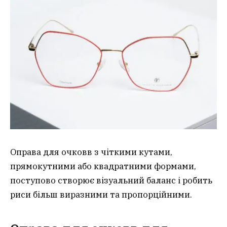
Оправа для очковв з чіткими кутами,
прямокутними або квадратними формами,
поступово створює візуальний баланс і робить
риси більш виразними та пропорційними.