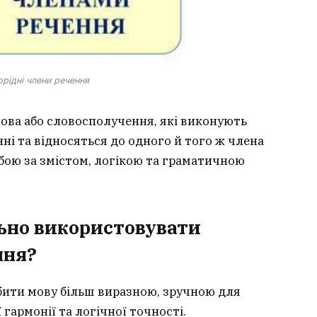
рідні члени речення
лова або словосполучення, які виконують
ні та відносяться до одного й того ж члена
бою за змістом, логікою та граматичною
ьно використовувати
ння?
бити мову більш виразною, зручною для
гармонії та логічної точності.