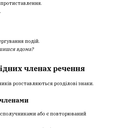
 протиставлення.
.
ергування подій.
ишишся вдома?
ідних членах речення
иків розставляються розділові знаки.
 членами
і сполучниками або є повторюваний