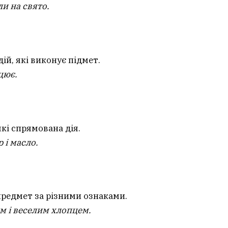
ли на свято.
й, які виконує підмет.
цює.
які спрямована дія.
 і масло.
предмет за різними ознаками.
м і веселим хлопцем.