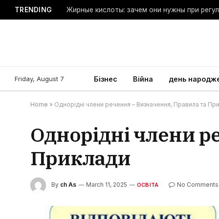
TRENDING
Жирные кислоты: зачем они нужны при регу
Friday, August 7
Бізнес
Війна
день народж
Home
»
Однорідні члени речення – Визначення, Правила та Пр
Однорідні члени р
Приклади
By
ch As
March 11, 2025
No Comments
ОСВІТА