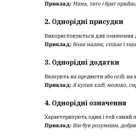
Приклад:
Мама, тато і брат прийш
2. Однорідні присудки
Використовуються для означення ді
Приклад:
Вона малює, співає і тан
3. Однорідні додатки
Вказують на предмети або осіб, на 
Приклад:
Я купив хліб, молоко, сир
4. Однорідні означення
Характеризують один і той самий 
Приклад:
Він був розумним, добри