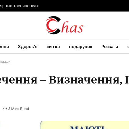
лярных тренировках
ення
Здоров’я
квітка
подарунок
Розваги
иклади
ечення – Визначення, 
3 Mins Read