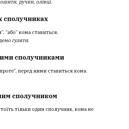
ошити, ручки, олівці.
х сполучниках
”, “або” кома ставиться.
демо гуляти.
вними сполучниками
“проте”, перед ними ставиться кома.
чним сполучником
тоїть тільки один сполучник, кома не