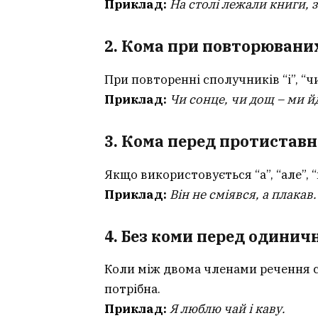
Приклад:
На столі лежали книги, з
2. Кома при повторювани
При повторенні сполучників “і”, “чи
Приклад:
Чи сонце, чи дощ – ми й
3. Кома перед протиста
Якщо використовується “а”, “але”, 
Приклад:
Він не сміявся, а плакав.
4. Без коми перед одини
Коли між двома членами речення с
потрібна.
Приклад:
Я люблю чай і каву.