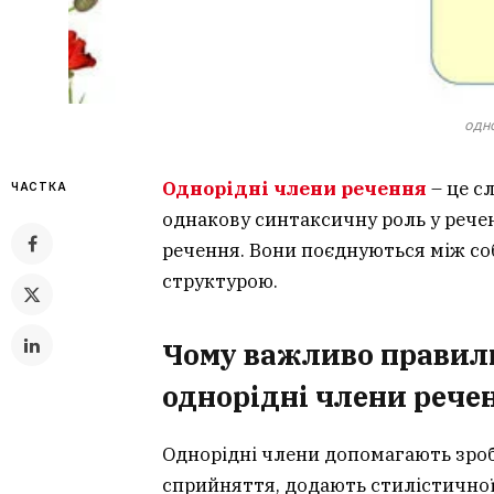
одно
Однорідні члени речення
– це с
ЧАСТКА
однакову синтаксичну роль у речен
речення. Вони поєднуються між со
структурою.
Чому важливо правил
однорідні члени рече
Однорідні члени допомагають зро
сприйняття, додають стилістичної 