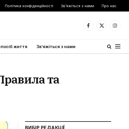
Політика конфіденційності
Зв’яжіться з нами
Про нас
Facebook
X
Instagr
(Twitter)
спосіб життя
Зв’яжіться з нами
Правила та
ВИБІР РЕДАКЦІЇ