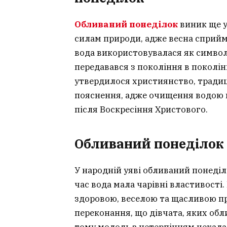
Обливаний понеділок
виник ще у
силам природи, адже весна сприйм
вода використовувалася як символ
передавався з покоління в поколін
утвердилося християнство, традиц
пояснення, адже очищення водою 
після Воскресіння Христового.
Обливаний понеділок 
У народній уяві обливаний понеділ
час вода мала чарівні властивості
здоровою, веселою та щасливою про
переконання, що дівчата, яких об
тому молодь з нетерпінням чекала