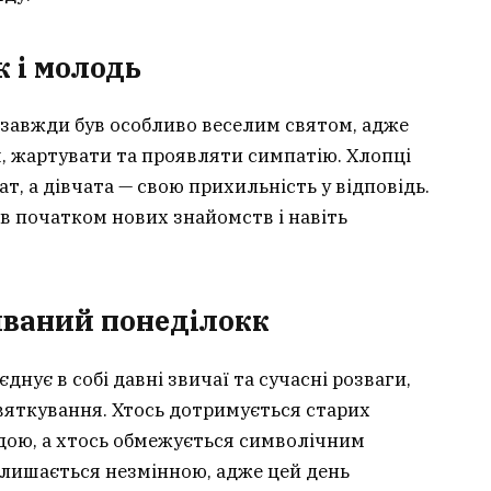
 і молодь
завжди був особливо веселим святом, адже
я, жартувати та проявляти симпатію. Хлопці
т, а дівчата — свою прихильність у відповідь.
в початком нових знайомств і навіть
иваний понеділок
к
нує в собі давні звичаї та сучасні розваги,
яткування. Хтось дотримується старих
одою, а хтось обмежується символічним
алишається незмінною, адже цей день