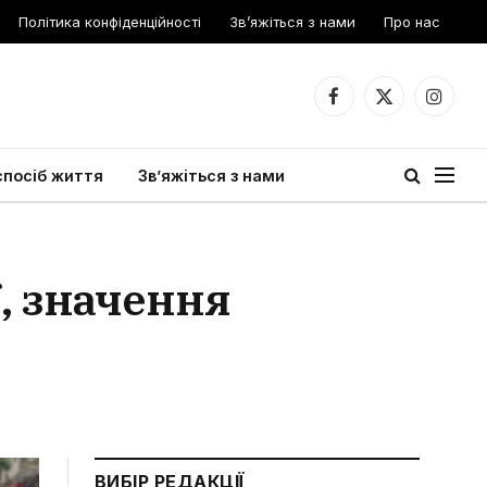
Політика конфіденційності
Зв’яжіться з нами
Про нас
Facebook
X
Instagr
(Twitter)
спосіб життя
Зв’яжіться з нами
ї, значення
ВИБІР РЕДАКЦІЇ