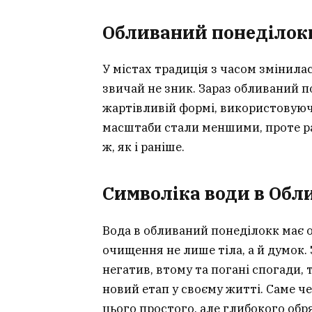
Обливаний понеділокк
У містах традиція з часом змінила
звичай не зник. Зараз обливаний п
жартівливій формі, використовуюч
масштаби стали меншими, проте ра
ж, як і раніше.
Символіка води в Обл
Вода в обливаний понеділокк має 
очищення не лише тіла, а й думок.
негатив, втому та погані спогади,
новий етап у своєму житті. Саме че
цього простого, але глибокого обр