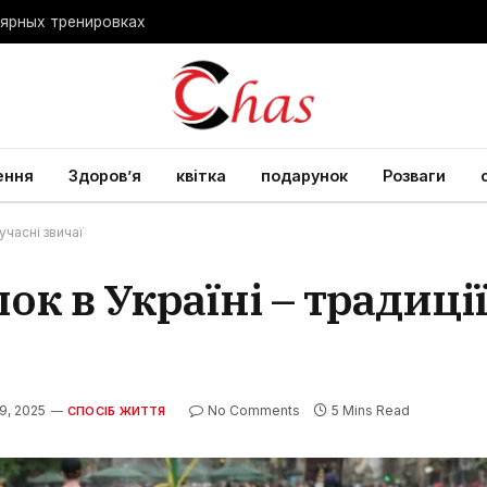
лярных тренировках
ення
Здоров’я
квітка
подарунок
Розваги
учасні звичаї
к в Україні – традиці
9, 2025
No Comments
5 Mins Read
СПОСІБ ЖИТТЯ