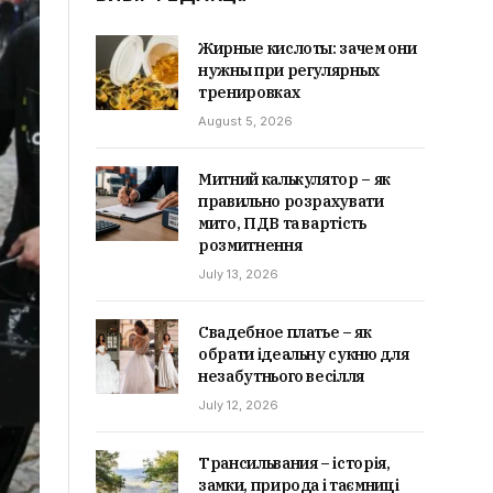
Жирные кислоты: зачем они
нужны при регулярных
тренировках
August 5, 2026
Митний калькулятор – як
правильно розрахувати
мито, ПДВ та вартість
розмитнення
July 13, 2026
Свадебное платье – як
обрати ідеальну сукню для
незабутнього весілля
July 12, 2026
Трансильвания – історія,
замки, природа і таємниці