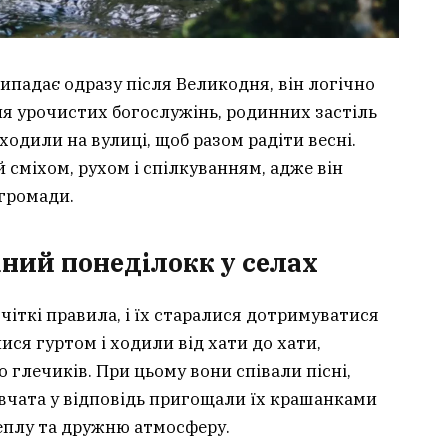
ипадає одразу після Великодня, він логічно
ля урочистих богослужінь, родинних застіль
одили на вулиці, щоб разом радіти весні.
 сміхом, рухом і спілкуванням, адже він
громади.
ний понеділокк у селах
чіткі правила, і їх старалися дотримуватися
ися гуртом і ходили від хати до хати,
 глечиків. При цьому вони співали пісні,
івчата у відповідь пригощали їх крашанками
еплу та дружню атмосферу.