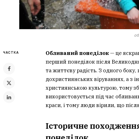
об
Обливаний понеділок
— це яскра
ЧАСТКА
перший понеділок після Великодня
та життєву радість. З одного боку,
дохристиянських віруваннях, а з ін
християнською культурою, тому збе
використовується під час обливан
краси, і тому люди вірили, що післ
Історичне походженн
понеділок