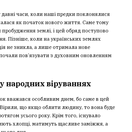
 давні часи, коли наші предки поклонялися
алася як початок нового життя. Саме тому
 пробудження землі, і цей обряд поступово
ня. Пізніше, коли на українських землях
ія не зникла, а лише отримала нове
почали пов’язувати з духовним оновленням
у народних віруваннях
ок вважався особливим днем, бо саме в цей
. Вірили, що якщо облити людину, то вона буде
тягом усього року. Крім того, існувало
лиють хлопці, матимуть щасливе заміжжя, а
 цього дня.