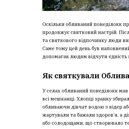
Оскільки обливаний понеділокк пр
продовжує святковий настрій. Піс
та святкового відпочинку люди вих
Саме тому цей день був наповнений
допомагав людям відчути єдність 
Як святкували Облива
У селах обливаний понеділокк мав 
всі мешканці. Хлопці зранку збирал
обливаючи дівчат водою з відер або
жартували та бажали здоров’я, а д
або солодощами, що створювало т