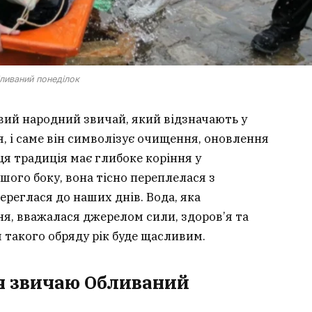
ливаний понеділок
вий народний звичай, який відзначають у
, і саме він символізує очищення, оновлення
 ця традиція має глибоке коріння у
шого боку, вона тісно переплелася з
реглася до наших днів. Вода, яка
ня, вважалася джерелом сили, здоров’я та
я такого обряду рік буде щасливим.
я звичаю Обливаний