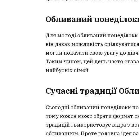
Обливаний понеділокк
Для молоді обливаний понеділокк 
він давав можливість спілкуватис
могли показати свою увагу до дівча
Таким чином, цей день часто става
майбутніх сімей.
Сучасні традиції Обл
Сьогодні обливаний понеділокк поєд
тому кожен може обрати формат св
традицій і використовує відра з в
обливанням. Проте головна ідея з