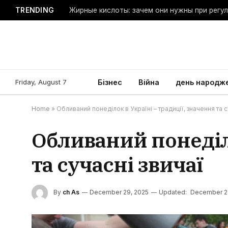
TRENDING
Жирные кислоты: зачем они нужны при регу
Friday, August 7
Бізнес
Війна
день народж
Home
»
Обливаний понеділок в Україні – традиції, значення та с
Обливаний понеділо
та сучасні звичаї
By
ch As
December 29, 2025
Updated:
December 2