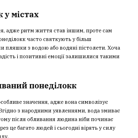
 у містах
ся, адже ритм життя став іншим, проте сам
онеділокк часто святкують у більш
и пляшки з водою або водяні пістолети. Хоча
дість і позитивні емоції залишилися такими
иваний понеділок
к
особливе значення, адже вона символізує
 Згідно з народними уявленнями, вода змиває
 тому після обливання людина ніби починає
рез це багато людей і сьогодні вірять у силу
яду.