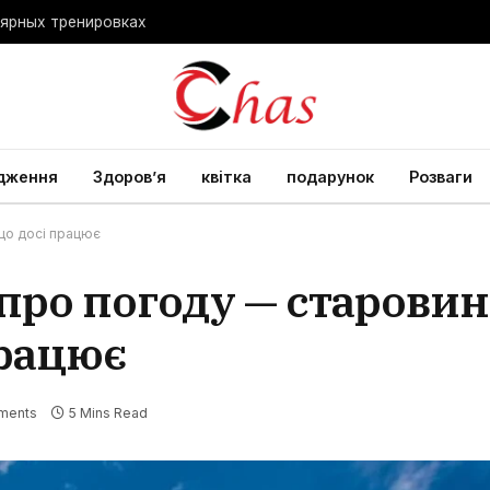
лярных тренировках
дження
Здоров’я
квітка
подарунок
Розваги
що досі працює
про погоду — старови
працює
ments
5 Mins Read