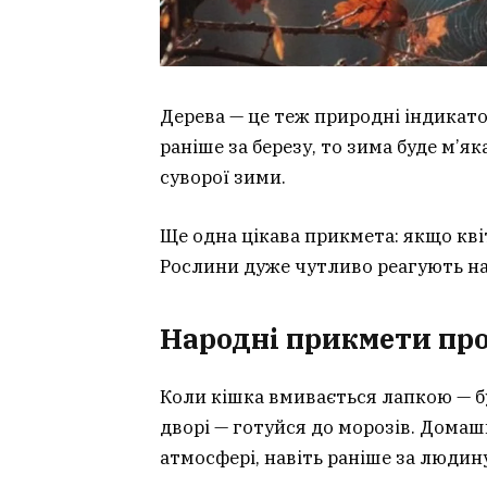
Дерева — це теж природні індикато
раніше за березу, то зима буде м’я
суворої зими.
Ще одна цікава прикмета: якщо кв
Рослини дуже чутливо реагують на 
Народні прикмети про
Коли кішка вмивається лапкою — бу
дворі — готуйся до морозів. Домаш
атмосфері, навіть раніше за людин