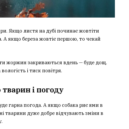
ри. Якщо листя на дубі починає жовтіти
ка. А якщо береза жовтіє першою, то чекай
іти жоржин закриваються вдень — буде дощ.
вологість і тиск повітря.
 тварин і погоду
де гарна погода. А якщо собака риє ями в
ні тварини дуже добре відчувають зміни в
у.