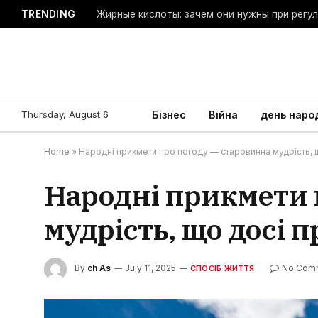
TRENDING
Жирные кислоты: зачем они нужны при регу
Thursday, August 6
Бізнес
Війна
день наро
Home
»
Народні прикмети про погоду — старовинна мудрість, 
Народні прикмети 
мудрість, що досі 
By
ch As
July 11, 2025
No Com
СПОСІБ ЖИТТЯ