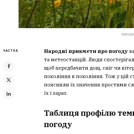
народн
Народні прикмети про погоду
ви
ЧАСТКА
та метеостанцій. Люди спостерігал
щоб передбачити дощ, сніг чи віте
покоління в покоління. Тож у цій с
пояснили їх значення простими сл
їх і зараз.
Таблиця профілю теми
погоду