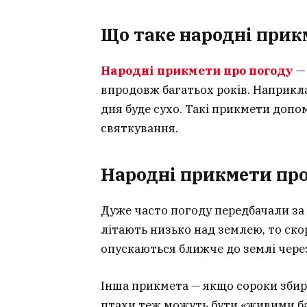
Що таке народні прик
Народні прикмети про погоду
— 
впродовж багатьох років. Наприкла
дня буде сухо. Такі прикмети допо
святкування.
Народні прикмети про 
Дуже часто погоду передбачали за
літають низько над землею, то ско
опускаються ближче до землі через
Інша прикмета — якщо сороки збира
птахи теж можуть бути «живими б