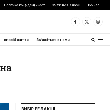
Політика конфіденційності
Зв’яжіться з нами
Про нас
Facebook
X
Instagr
(Twitter)
спосіб життя
Зв’яжіться з нами
нна
ВИБІР РЕДАКЦІЇ