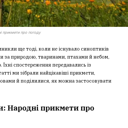
і прикмети про погоду
никли ще тоді, коли не існувало синоптиків
и за природою, тваринами, птахами й небом,
р. Їхні спостереження передавались із
татті ми зібрали найцікавіші прикмети,
овами й поділилися, як можна застосовувати
: Народні прикмети про