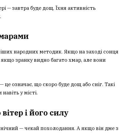
і — завтра буде дощ. Їхня активність
.
хмарами
тіших народних методик. Якщо на заході сонця
А якщо зранку видно багато хмар, але вони
 це означає, що скоро буде дощ або сніг. Такі
навіть у місті.
вітер і його силу
нічний — чекай похолодання. А якщо він дме з