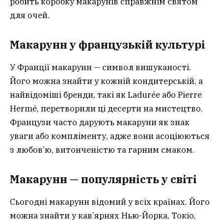
робить коробку макарунів справжнім святом
для очей.
Макарунн у французькій культурі
У Франції макарунн — символ вишуканості.
Його можна знайти у кожній кондитерській, а
найвідоміші бренди, такі як Ladurée або Pierre
Hermé, перетворили ці десерти на мистецтво.
Французи часто дарують макаруни як знак
уваги або компліменту, адже вони асоціюються
з любов’ю, витонченістю та гарним смаком.
Макарунн — популярність у світі
Сьогодні макарунн відомий у всіх країнах. Його
можна знайти у кав’ярнях Нью-Йорка, Токіо,