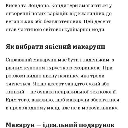
Києва та Лондона. Кондитери змагаються у
створенні нових варіацій: від класичних до
веганських або безглютенових. Цей десерт
став частиною світової кулінарної моди.
Як вибрати якісний макарун
н
Справжній макарунн має бути гладеньким, з
рівним куполом і хрусткою скоринкою. При
розломі видно ніжну начинку, яка трохи
тягнеться. Якщо десерт занадто сухий або
липкий — це ознака неправильної технології.
Крім того, важливо, щоб макаруни зберігалися
в прохолодному місці, але не в морозильнику.
Макарун — ідеальний подарунок