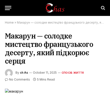
Home
»
Макарун — солодке мистецтво французького десерту, який підкорює серця
Макарун — солодке
мистецтво французького
десерту, який підкорює
серця
By
ch As
October 11, 2025
СПОСІБ ЖИТТЯ
No Comments
5 Mins Read