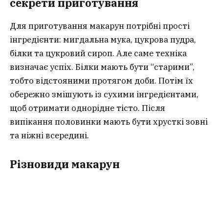
секрети приготування
Для приготування макарун потрібні прості
інгредієнти: мигдальна мука, цукрова пудра,
білки та цукровий сироп. Але саме техніка
визначає успіх. Білки мають бути “старими”,
тобто відстояними протягом доби. Потім їх
обережно змішують із сухими інгредієнтами,
щоб отримати однорідне тісто. Після
випікання половинки мають бути хрусткі зовні
та ніжні всередині.
Різновиди макарун